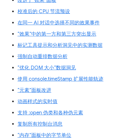
改进了“效果”面板
校准后的 CPU 节流预设
在同一 AI 对话中选择不同的效果事件
“效果”中的第一方和第三方突出显示
标记工具提示和分析洞见中的实测数据
强制自动重排数据分析
“优化 DOM 大小”数据洞见
使用 console.timeStamp 扩展性能轨迹
“元素”面板改进
动画样式的实时值
支持 :open 伪类和各种伪元素
复制所有控制台消息
“内存”面板中的字节单位