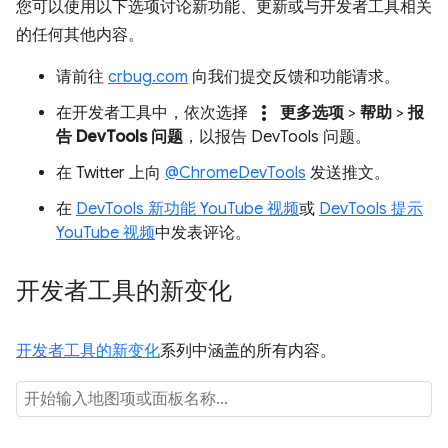
您可以使用以下选项讨论新功能、更新或与开发者工具相关
的任何其他内容。
请前往
crbug.com
向我们提交反馈和功能请求。
more_vert
在开发者工具中，依次选择
更多选项
>
帮助
>
报
告 DevTools 问题
，以报告 DevTools 问题。
在 Twitter 上向
@ChromeDevTools
发送推文。
在
DevTools 新功能 YouTube 视频
或
DevTools 提示
YouTube 视频
中发表评论。
开发者工具的新变化
开发者工具的新变化
系列中涵盖的所有内容。