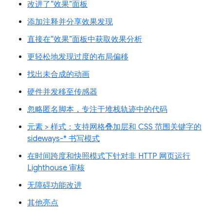
改进了“效果”面板
添加注释并分享效果发现
直接在“效果”面板中获取效果分析
更轻松地发现过度的布局偏移
找出未合成的动画
硬件并发移至传感器
忽略匿名脚本，专注于堆栈轨迹中的代码
元素 > 样式：支持网格叠加层和 CSS 范围关键字的
sideways-* 书写模式
在时间跨度和快照模式下针对非 HTTP 网页运行
Lighthouse 审核
无障碍功能改进
其他亮点