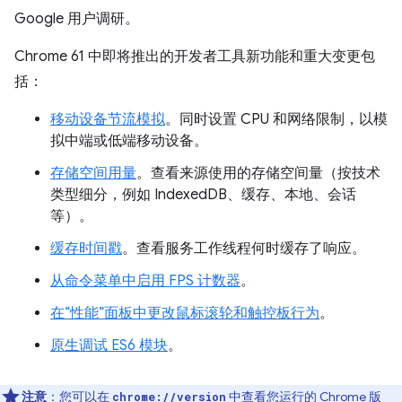
Google 用户调研。
Chrome 61 中即将推出的开发者工具新功能和重大变更包
括：
移动设备节流模拟
。同时设置 CPU 和网络限制，以模
拟中端或低端移动设备。
存储空间用量
。查看来源使用的存储空间量（按技术
类型细分，例如 IndexedDB、缓存、本地、会话
等）。
缓存时间戳
。查看服务工作线程何时缓存了响应。
从命令菜单中启用 FPS 计数器
。
在“性能”面板中更改鼠标滚轮和触控板行为
。
原生调试 ES6 模块
。
注意
：您可以在
中查看您运行的 Chrome 版
chrome://version