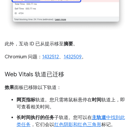
此外，互动 ID 已从提示移至
摘要
。
Chromium 问题：
1432512
、
1432509
。
Web Vitals 轨道已迁移
效果
面板已移除以下轨道：
网页指标
轨道。您只需将鼠标悬停在
时间
轨道上，即
可查看相关时间。
长时间执行的任务
子轨道。您可以在
主轨道
中找到此
类任务
，它们会以
红色阴影和红色三角形
标记。