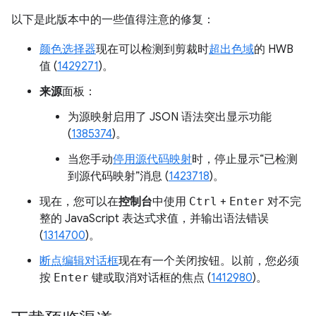
以下是此版本中的一些值得注意的修复：
颜色选择器
现在可以检测到剪裁时
超出色域
的 HWB
值 (
1429271
)。
来源
面板：
为源映射启用了 JSON 语法突出显示功能
(
1385374
)。
当您手动
停用源代码映射
时，停止显示“已检测
到源代码映射”消息 (
1423718
)。
现在，您可以在
控制台
中使用
Ctrl
+
Enter
对不完
整的 JavaScript 表达式求值，并输出语法错误
(
1314700
)。
断点编辑对话框
现在有一个关闭按钮。以前，您必须
按
Enter
键或取消对话框的焦点 (
1412980
)。