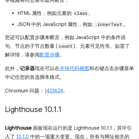
本视频将向您展示如何断言：
HTML 属性，例如元素的
class
。
JSON 中的 JavaScript 属性，例如
.innerText
。
您还可以配置步骤来断言，例如 JavaScript 中的条件语
句、节点的子节点数量 (
count
)、元素可见性等。如需了
解详情，请参阅
配置步骤
。
此外，
记录器
现在可以在
并排代码视图
和右键点击步骤菜单
中记住您的首选脚本格式。
Chromium 问题：
1423624
。
Lighthouse 10
.
1
.
1
Lighthouse
面板现在运行的是 Lighthouse 10.1.1，其中引
入了
10.1.0
中的一项重大变更。现在，所有与网址相关的