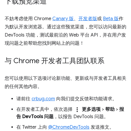
下载预览渠道
不妨考虑使用 Chrome
Canary 版
、
开发者版
或
Beta 版
作
为默认开发浏览器。通过这些预览渠道，您可以访问最新的
DevTools 功能，测试最前沿的 Web 平台 API，并在用户发
现问题之前帮助您找到网站上的问题！
与 Chrome 开发者工具团队联系
您可以使用以下选项讨论新功能、更新或与开发者工具相关
的任何其他内容。
请前往
crbug.com
向我们提交反馈和功能请求。
more_vert
在开发者工具中，依次选择
更多选项
>
帮助
>
报
告 DevTools 问题
，以报告 DevTools 问题。
在 Twitter 上向
@ChromeDevTools
发送推文。