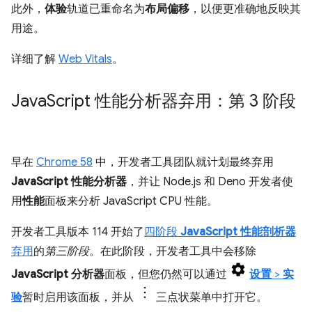
此外，
体验
轨道已重命名为
布局偏移
，以便更准确地反映其
用途。
详细了解
Web Vitals
。
Java
Script 性能分析器弃用：第 3 阶段
早在
Chrome 58
中，开发者工具团队就计划最终弃用
JavaScript 性能分析器
，并让 Node.js 和 Deno 开发者使
用
性能
面板来分析 JavaScript CPU 性能。
开发者工具版本 114 开始了
四阶段
JavaScript 性能剖析器
弃用
的
第三阶段
。在此阶段，开发者工具中会移除
JavaScript 分析器
面板，但您仍然可以通过
设置
>
实
验
暂时启用该面板，并从
三点状菜单中打开它。