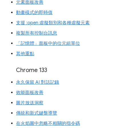
元素面板改善
動畫樣式的即時值
支援 :open 虛擬類別和各種虛擬元素
複製所有控制台訊息
「記憶體」面板中的位元組單位
其他重點
Chrome 133
永久保留 AI 對話記錄
效能面板改善
圖片放送洞察
傳統和新式鍵盤導覽
在火焰圖中忽略不相關的指令碼