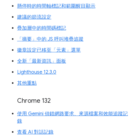
懸停時的時間軸標記和範圍醒目顯示
建議的節流設定
疊加層中的時間碼標記
「摘要」中的 JS 呼叫堆疊追蹤
徽章設定已移至「元素」選單
全新「最新資訊」面板
Lighthouse 12.3.0
其他重點
Chrome 132
使用 Gemini 偵錯網路要求、來源檔案和效能追蹤記
錄
查看 AI 對話記錄