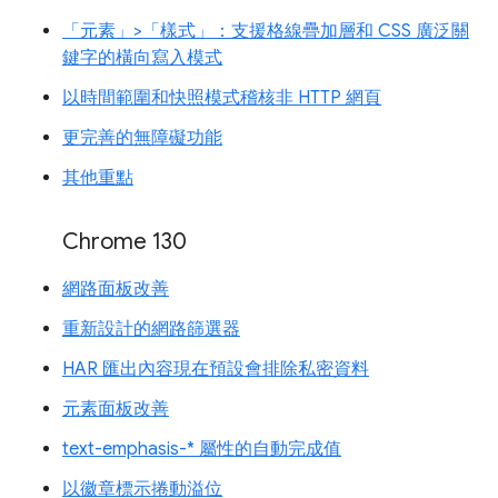
「元素」>「樣式」：支援格線疊加層和 CSS 廣泛關
鍵字的橫向寫入模式
以時間範圍和快照模式稽核非 HTTP 網頁
更完善的無障礙功能
其他重點
Chrome 130
網路面板改善
重新設計的網路篩選器
HAR 匯出內容現在預設會排除私密資料
元素面板改善
text-emphasis-* 屬性的自動完成值
以徽章標示捲動溢位