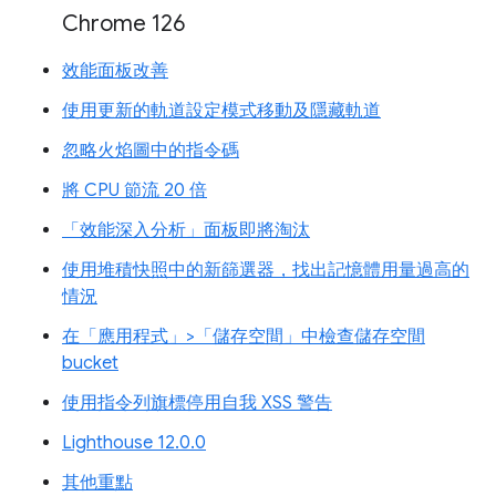
Chrome 126
效能面板改善
使用更新的軌道設定模式移動及隱藏軌道
忽略火焰圖中的指令碼
將 CPU 節流 20 倍
「效能深入分析」面板即將淘汰
使用堆積快照中的新篩選器，找出記憶體用量過高的
情況
在「應用程式」>「儲存空間」中檢查儲存空間
bucket
使用指令列旗標停用自我 XSS 警告
Lighthouse 12.0.0
其他重點