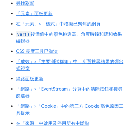
尋找彩蛋
「元素」面板更新
在「元素」>「樣式」中模擬已聚焦的網頁
var()
後備值中的顏色挑選器、角度時鐘和緩和效果
編輯器
CSS 長度工具已淘汰
「成效」>「主要測試群組」中，所選搜尋結果的彈出
式視窗
網路面板更新
「網路」>「EventStream」分頁中的清除按鈕和搜尋
篩選器
「網路」>「Cookie」中的第三方 Cookie 豁免原因工
具提示
在「來源」中啟用及停用所有中斷點