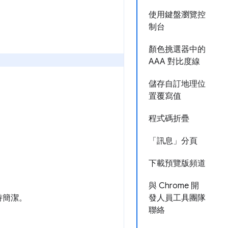
使用鍵盤瀏覽控
制台
顏色挑選器中的
AAA 對比度線
儲存自訂地理位
置覆寫值
程式碼折疊
「訊息」分頁
下載預覽版頻道
與 Chrome 開
持簡潔。
發人員工具團隊
聯絡