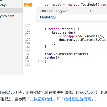
式
TodoApp
) 時，請將變數包裝在物件中 (例如
{TodoApp}
)，以
項語法，請參閱「
一律記錄物件
」和「
物件屬性值簡寫
」。