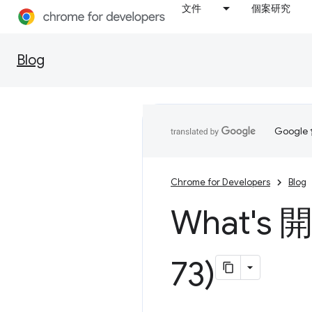
文件
個案研究
Blog
Goog
Chrome for Developers
Blog
What's
73)