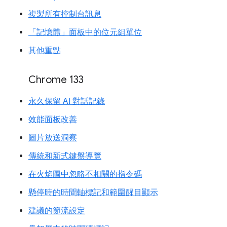
複製所有控制台訊息
「記憶體」面板中的位元組單位
其他重點
Chrome 133
永久保留 AI 對話記錄
效能面板改善
圖片放送洞察
傳統和新式鍵盤導覽
在火焰圖中忽略不相關的指令碼
懸停時的時間軸標記和範圍醒目顯示
建議的節流設定