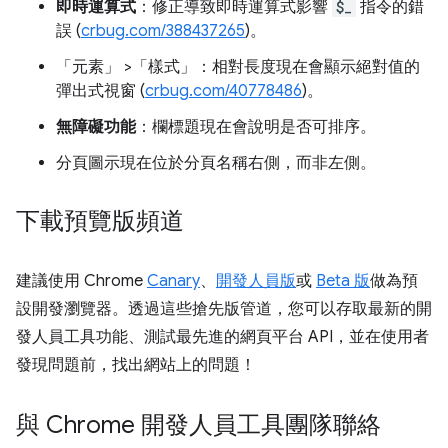
即時運算式
：修正導致即時運算式影響
$_
指令的錯
誤 (
crbug.com/388437265
)。
「元素」
>「樣式」
：相對長度現在會顯示絕對值的
彈出式視窗 (
crbug.com/40778486
)。
無障礙功能
：欄標題現在會說明是否可排序。
分頁圖示現在位於分頁名稱右側，而非左側。
下載預覽版頻道
建議使用 Chrome
Canary
、
開發人員版
或
Beta 版
做為預
設開發瀏覽器。透過這些搶先版管道，您可以存取最新的開
發人員工具功能、測試最先進的網頁平台 API，並在使用者
發現問題前，找出網站上的問題！
與 Chrome 開發人員工具團隊聯絡