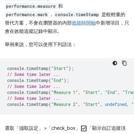
performance.measure
和
performance.mark
，
console.timeStamp
是較輕量的
替代方案，不會在瀏覽器的內部
效能時間軸
中新增項目，只
會在效能追蹤記錄中顯示。
舉例來說，您可以使用下列語法：
console
.
timeStamp
(
"Start"
);
// Some time later ...
console
.
timeStamp
(
"End"
);
// Some time later ...
console
.
timeStamp
(
"Measure 1"
,
"Start"
,
"End"
,
"Tra
// Some time later ...
console
.
timeStamp
(
"Measure 2"
,
"Start"
,
undefined
,
"
check_box
選取「擷取設定」
>「check_box」
「顯示自訂追蹤項