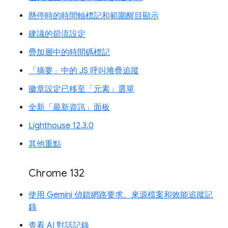
懸停時的時間軸標記和範圍醒目顯示
建議的節流設定
疊加層中的時間碼標記
「摘要」中的 JS 呼叫堆疊追蹤
徽章設定已移至「元素」選單
全新「最新資訊」面板
Lighthouse 12.3.0
其他重點
Chrome 132
使用 Gemini 偵錯網路要求、來源檔案和效能追蹤記
錄
查看 AI 對話記錄