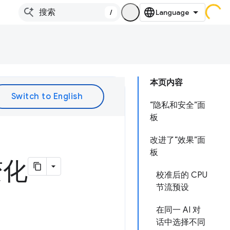
/
本页内容
“隐私和安全”面
板
改进了“效果”面
板
变化
校准后的 CPU
节流预设
在同一 AI 对
话中选择不同