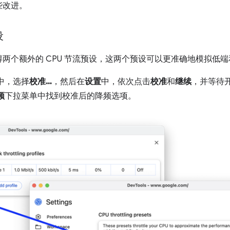
些改进。
设
两个额外的 CPU 节流预设，这两个预设可以更准确地模拟低
中，选择
校准…
，然后在
设置
中，依次点击
校准
和
继续
，并等待
频
下拉菜单中找到校准后的降频选项。