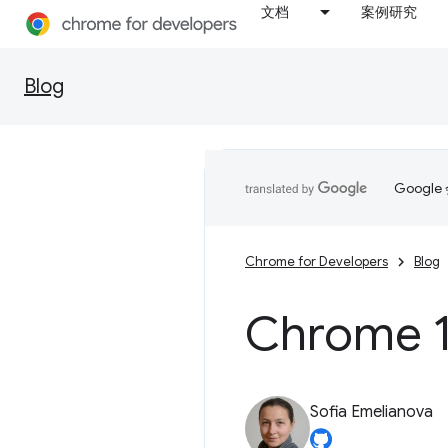
文档
案例研究
Blog
Goog
Chrome for Developers
Blog
Chrom
Sofia Emelianova