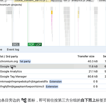
account_tree
的条目旁边的
图标，即可前往按第三方分组的
自下而上
标签