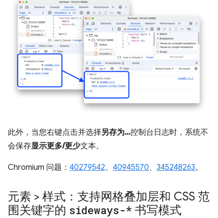
此外，当您右键点击并选择
另存为...
控制台日志时，系统不
会保存
显示更多/更少
文本。
Chromium 问题：
40279542
、
40945570
、
345248263
。
元素 > 样式：支持网格叠加层和 CSS 范
围关键字的
sideways-*
书写模式