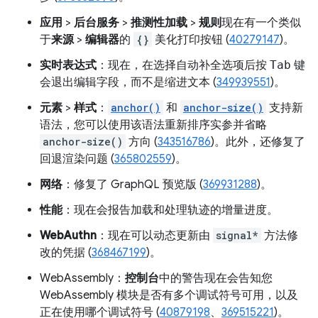
应用
>
后台服务
>
推测性加载
>
规则
现在有一个类似
于
来源
>
编辑器
的
{}
美化打印按钮 (
40279147
)。
实时表达式
：现在，在选择自动补全选项后按
Tab
键
会退出编辑字段，而不是缩进文本 (
349939551
)。
元素
>
样式
：
anchor()
和
anchor-size()
支持新
语法，您可以使用该语法重新排序实参并省略
anchor-size()
方向 (
343516786
)。此外，还修复了
回退渲染问题 (
365802559
)。
网络
：修复了 GraphQL 预览版 (
369931288
)。
性能
：现在会报告加载和处理轨迹的增量进度。
WebAuthn
：现在可以动态更新由
signal*
方法修
改的凭据 (
368467199
)。
WebAssembly：
控制台
中的警告现在会告知您
WebAssembly 模块是否有多个调试符号可用，以及
正在使用哪个调试符号 (
40879198
、
369515221
)。