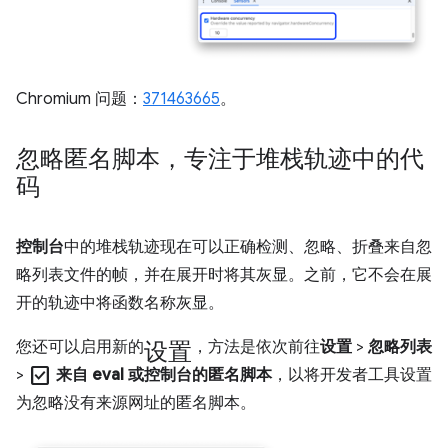
Chromium 问题：
371463665
。
忽略匿名脚本，专注于堆栈轨迹中的代
码
控制台
中的堆栈轨迹现在可以正确检测、忽略、折叠来自忽
略列表文件的帧，并在展开时将其灰显。之前，它不会在展
开的轨迹中将函数名称灰显。
设置
您还可以启用新的
，方法是依次前往
设置
>
忽略列表
check_box
>
来自 eval 或控制台的匿名脚本
，以将开发者工具设置
为忽略没有来源网址的匿名脚本。