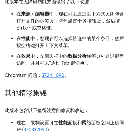
此版本在无障碍功能方面做出了以下改进：
在
来源
>
编辑器
中，现在可以通过以下方式关闭包含
打开文件的标签页：将焦点置于
X
按钮上，然后按
Enter
或
空格键
。
在
性能
中，您现在可以选择轨迹中的某个条目，然后
按
空格键
打开上下文菜单。
在
效果
中，左侧边栏中的
数据分析
标签页可通过键盘
访问，并且可以“通过 Tab 键切换”。
Chromium 问题：
372411090
。
其他精彩集锦
此版本包含以下值得注意的修复和改进：
现在，限制设置可在
性能
面板和
网络
面板之间正确同
步 (
370332090
)。