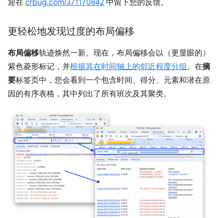
迎在
crbug.com/371170842
中留下您的反馈。
更轻松地发现过度的布局偏移
布局偏移
轨迹焕然一新。现在，布局偏移会以（更显眼的）
紫色菱形标记，并
根据其在时间轴上的邻近程度分组
。在
摘
要
标签页中，您会看到一个包含时间、得分、元素和潜在原
因的有序表格，其中列出了所有班次及其聚类。