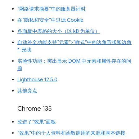
“网络请求摘要”中的服务器计时
在“隐私和安全”中过滤 Cookie
各面板中表格的大小（以 kB 为单位）
自动补全功能支持“元素”>“样式”中的边角形状和边角
*-形状
实验性功能：突出显示 DOM 中元素和属性存在的问
题
Lighthouse 12.5.0
其他亮点
Chrome 135
改进了“效果”面板
“效果”中的个人资料和函数调用的来源和脚本链接