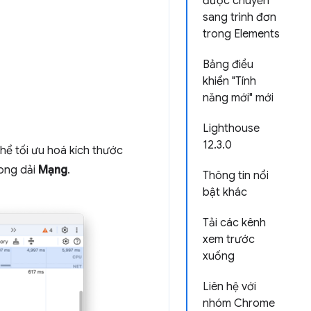
được chuyển
sang trình đơn
trong Elements
Bảng điều
khiển "Tính
năng mới" mới
Lighthouse
12.3.0
hể tối ưu hoá kích thước
rong dải
Mạng
.
Thông tin nổi
bật khác
Tải các kênh
xem trước
xuống
Liên hệ với
nhóm Chrome