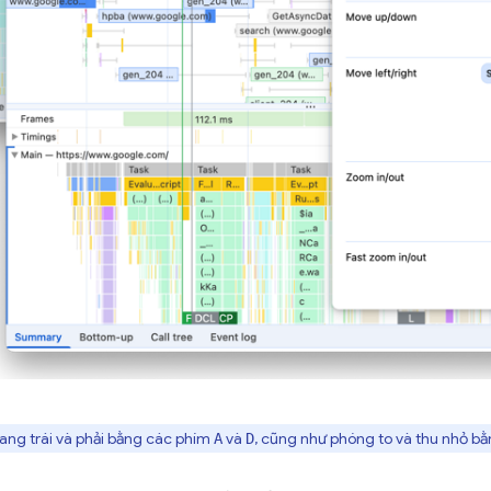
ang trái và phải bằng các phím
và
, cũng như phóng to và thu nhỏ b
A
D