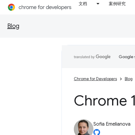
文档
案例研究
Blog
Goog
Chrome for Developers
Blog
Chrom
Sofia Emelianova