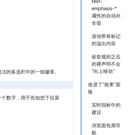
text-
emphasis-*
属性的自动补
全值
滚动带有标记
的溢出内容
嵌套规则之后
的裸声明不会
“向上移动”
简洁的多选栏中的一组徽章。
改进了“效果”面
板
一个数字，用于告知您下拉菜
实时指标中的
建议
浏览面包屑导
航