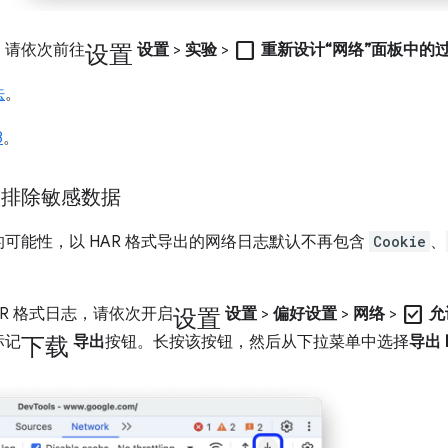
设置
check_box_outline_blank
，请依次前往
设置
>
实验
>
重新设计“网络”面板中的
法
。
8
。
认排除敏感数据
可能性，以 HAR 格式导出的网络日志默认不再包含
Cookie
、
设置
check_box
R 格式日志，请依次开启
设置
>
偏好设置
>
网络
>
允
下载
标记
导出
按钮。长按该按钮，然后从下拉菜单中选择
导出