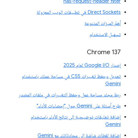
has-request-header filter
Direct Sockets في تطبيقات الويب المعزولة
أهمّ الميزات المتنوعة
تسهيل الاستخدام
‫Chrome 137
إصدار Google I/O لعام 2025
تعديل وحفظ تغييرات CSS في مساحة عملك باستخدام
Gemini
ربط مجلد مساحة عمل وحفظ التغييرات في ملفات المصدر
طرح أسئلة على Gemini حول "إحصاءات الأداء"
إضافة تعليقات توضيحية إلى نتائج الأداء باستخدام
Gemini
إضافة لقطات شاشة إلى محادثاتك مع Gemini