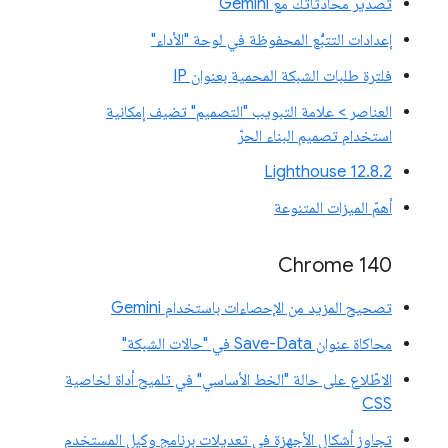
تصدير محادثاتك مع Gemini
إعدادات التتبُّع المحفوظة في لوحة "الأداء"
فلترة طلبات الشبكة المحمية بعنوان IP
العناصر > علامة التبويب "التصميم" تضيف إمكانية
استخدام تصميم البناء الحرّ
‫Lighthouse 12.8.2
أهمّ الميزات المتنوعة
Chrome 140
تصحيح المزيد من الإحصاءات باستخدام Gemini
محاكاة عنوان Save-Data في "حالات الشبكة"
الاطّلاع على حالة "الخط الأساسي" في تلميح أداة لخاصية
CSS
تجاوز أشكال الأجهزة في تعديلات برنامج وكيل المستخدم