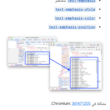
text-emphasis
مختصر
text-emphasis-style
text-emphasis-color
text-emphasis-position
مشكلة في Chromium:
361471205
.