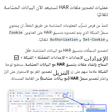
عمليات تصدير ملفات HAR تستبعد الآن البيانات الحسّاسة
تلقائيًا
للحدّ من فرص تسرُّب المعلومات الحسّاسة عن طريق الخطأ، لن يحتوي
سجلّ الشبكة الذي يتم تصديره بتنسيق HAR على العناوين
Cookie
و
Set-Cookie
و
Authorization
تلقائيًا.
لتصدير السجلّات بتنسيق HAR
مع
البيانات الحسّاسة، فعِّل
الإعدادات
check_box
الإعدادات
>
الإعدادات المفضّلة
>
الشبكة
>
السماح بإنشاء ملفات بتنسيق HAR مع البيانات الحسّاسة
. ستضع لوحة
التنزيل
الشبكة
علامة سهم على زر
تصدير
. انقر مع الاستمرار على الزرّ
واختَر
تصدير سجلّ HAR (مع بيانات حسّاسة)
من القائمة المنسدلة.