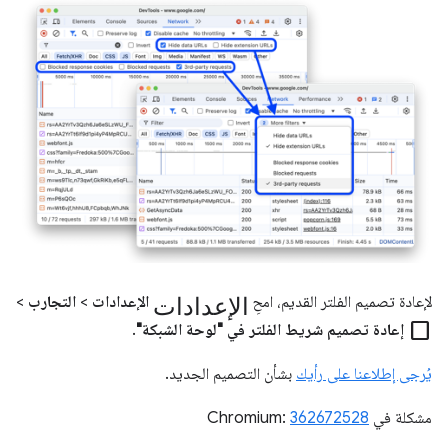
الإعدادات
لإعادة تصميم الفلتر القديم، امحِ
الإعدادات
>
التجارب
>
check_box_outline_blank
إعادة تصميم شريط الفلتر في "لوحة الشبكة"
.
يُرجى إطلاعنا على رأيك
بشأن التصميم الجديد.
مشكلة في Chromium:
362672528