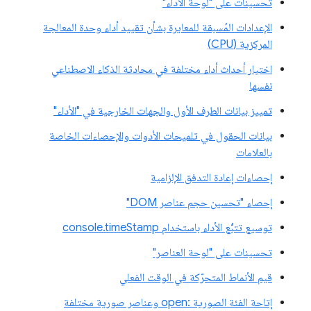
تحسينات على "لوحة الأداء"
الإعدادات المُسبقة للمعايرة بشأن تقييد أداء وحدة المعالجة
المركزية (CPU)
اختيار أحداث أداء مختلفة في محادثة الذكاء الاصطناعي
نفسها
تمييز بيانات الطرف الأول والجهات الخارجية في "الأداء"
بيانات الحقول في تلميحات الأدوات والإحصاءات الخاصة
بالعلامات
إحصاءات إعادة التدفق الإلزامية
إحصاء "تحسين حجم عناصر DOM"
توسيع تتبُّع الأداء باستخدام console.timeStamp
تحسينات على "لوحة العناصر"
قيم الأنماط المتحرّكة في الوقت الفعلي
إتاحة الفئة الصورية :open وعناصر صورية مختلفة