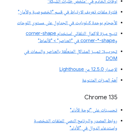
أوقات الخادم في "ملخّص طلبات الشبكة"
فلترة ملفات تعريف الارتباط في قسم "الخصوصية والأمان"
الأحجام بوحدة كيلوبايت في الجداول على مستوى اللوحات
تتيح ميزة الإكمال التلقائي استخدام corner-shape
وcorner-*-shape في "العناصر" > "الأنماط"
تجريبية: تمييز المشاكل المتعلّقة بالعناصر والسمات في
DOM
الإصدار 12.5.0 من Lighthouse
أهمّ الميزات المتنوعة
Chrome 135
تحسينات على "لوحة الأداء"
روابط المصدر والبرنامج النصي للملفات الشخصية
واستدعاء الدوال في "الأداء"