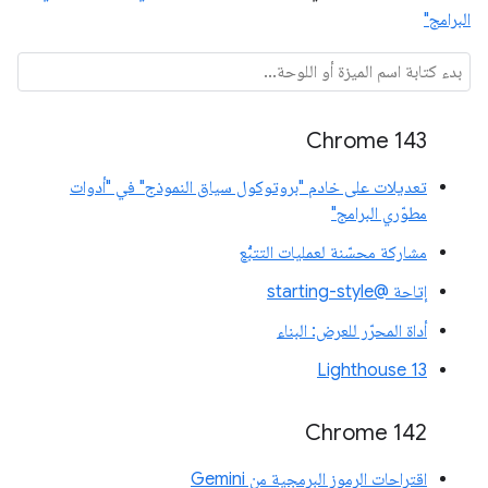
البرامج"
Chrome 143
تعديلات على خادم "بروتوكول سياق النموذج" في "أدوات
مطوّري البرامج"
مشاركة محسّنة لعمليات التتبُّع
إتاحة @starting-style
أداة المحرّر للعرض: البناء
Lighthouse 13
Chrome 142
اقتراحات الرموز البرمجية من Gemini