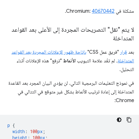
مشكلة في Chromium:
40670442
.
لا يتم "نقل" التصريحات المجردة إلى الأعلى بعد القواعد
المتداخلة
بعد
قرار
"فريق عمل CSS"
بإتاحة ظهور الإعلانات المجردة بعد القواعد
المتداخلة
، لم تعُد علامة التبويب
الأنماط
"ترفع" هذه الإعلانات أثناء
التحليل.
في نموذج التعليمات البرمجية التالي، لن يؤدي البيان المجرد بعد القاعدة
المتداخلة إلى إعادة ترتيب الأنماط بشكل غير متوقع في التتالي في
Chrome:
p
{
width
:
100
px
;
height
:
100
px
;