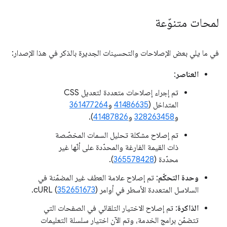
لمحات متنوّعة
في ما يلي بعض الإصلاحات والتحسينات الجديرة بالذكر في هذا الإصدار:
العناصر
:
تم إجراء إصلاحات متعددة لتعديل CSS
المتداخل (
41486635
و
361477264
و
328263458
و
41487826
).
تم إصلاح مشكلة تحليل السمات المخصّصة
ذات القيمة الفارغة والمحدّدة على أنّها غير
محدّدة (
365578428
).
وحدة التحكّم
: تم إصلاح علامة العطف غير المضمّنة في
السلاسل المتعددة الأسطر في أوامر cURL (
).
352651673
الذاكرة
: تم إصلاح الاختيار التلقائي في الصفحات التي
تتضمّن برامج الخدمة، وتم الآن اختيار سلسلة التعليمات