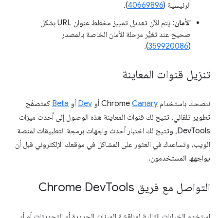
الرئيسية (
40669896
).
الأمان
: يتم الآن تعديل تمييز مخطط عنوان URL بشكل
صحيح عند تغيُّر مرحلة الأمان الخاصة بالمصدر
).
359920086
(
تنزيل قنوات المعاينة
ننصحك باستخدام Chrome
Canary
أو
Dev
أو
Beta
كمتصفّح
تطوير تلقائي. تتيح لك قنوات المعاينة هذه الوصول إلى أحدث ميزات
DevTools، وتتيح لك اختبار أحدث واجهات برمجة التطبيقات لمنصة
الويب، وتساعدك في العثور على المشاكل في موقعك الإلكتروني قبل أن
يواجهها المستخدمون.
التواصل مع فريق Chrome Dev
Tools
استخدِم الخيارات التالية لمناقشة الميزات الجديدة أو التحديثات أو أي