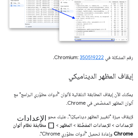
رقم المشكلة في Chromium:
350519222
.
إيقاف المظهر الديناميكي
يمكنك الآن إيقاف المطابقة التلقائية لألوان "أدوات مطوّري البرامج" مع
ألوان المظهر المخصّص في Chrome.
الإعدادات
لإيقاف ميزة "تغيير المظهر ديناميكيًا"، عليك محو
check_box_outline_blank
الإعدادات
>
الإعدادات المفضّلة
>
المظهر
>
مطابقة نظام ألوان
Chrome
وإعادة تحميل "أدوات مطوّري Chrome".