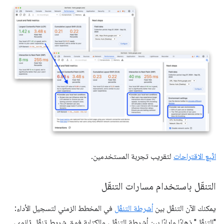
اتّبِع الاقتراحات
لتقريب تجربة المستخدمين.
التنقّل باستخدام مسارات التنقّل
يمكنك الآن التنقّل بين
أشرطة التنقّل
في المخطط الزمني لتسجيل الأداء:
"التنقّل" ذهابًا وإيابًا بين أشرطة التنقّل، والكتابة فوق شريط تنقّل ثانوي،