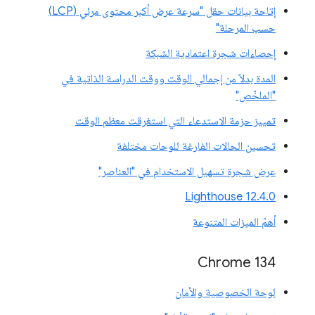
إتاحة بيانات حقل "سرعة عرض أكبر محتوى مرئي (LCP)
حسب المرحلة"
إحصاءات شجرة اعتمادية الشبكة
المدة بدلاً من إجمالي الوقت ووقت الدراسة الذاتية في
"الملخّص"
تمييز حزمة الاستدعاء التي استغرقت معظم الوقت
تحسين الحالات الفارغة للوحات مختلفة
عرض شجرة تسهيل الاستخدام في "العناصر"
‫Lighthouse 12.4.0
أهمّ الميزات المتنوعة
‫Chrome 134
لوحة الخصوصية والأمان