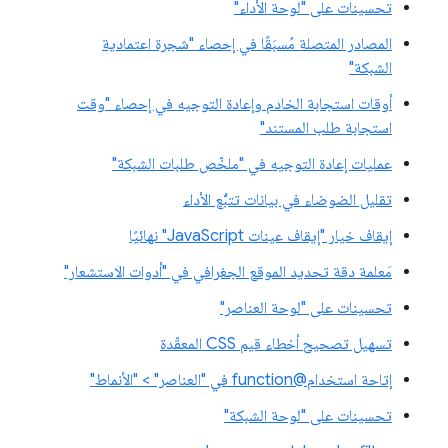
تحسينات على "لوحة الأداء"
المصادر المتصلة مُسبَقًا في إحصاء "شجرة اعتمادية
الشبكة"
أوقات استجابة الخادم وإعادة التوجيه في إحصاء "وقت
استجابة طلب المستند"
عمليات إعادة التوجيه في "ملخّص طلبات الشبكة"
تقليل الضوضاء في بيانات تتبُّع الأداء
إيقاف خيار "إيقاف عينات JavaScript" نهائيًا
مَعلمة دقة تحديد الموقع الجغرافي في "أدوات الاستشعار"
تحسينات على "لوحة العناصر"
تسهيل تصحيح أخطاء قيم CSS المعقّدة
إتاحة استخدام@function في "العناصر" > "الأنماط"
تحسينات على "لوحة الشبكة"