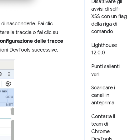
Disattivare gli
avvisi di self-
XSS con un flag
 di nasconderle. Fai clic
della riga di
comando
re la traccia o fai clic su
onfigurazione delle tracce
Lighthouse
ioni DevTools successive.
12.0.0
Punti salienti
vari
Scaricare i
canali in
anteprima
Contatta il
team di
Chrome
DevTools