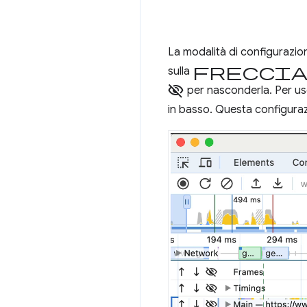
La modalità di configurazion
frecci
sulla
visibility_off
per nasconderla. Per usci
in basso. Questa configuraz