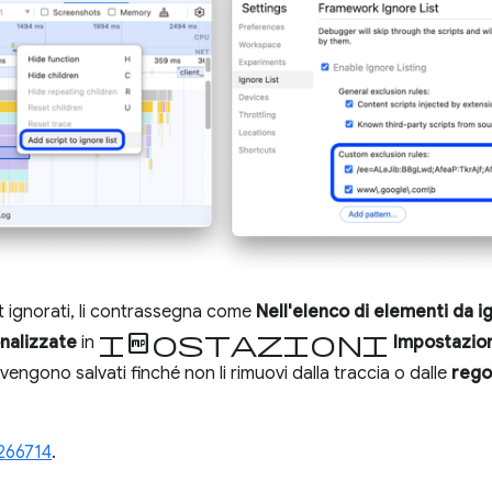
pt ignorati, li contrassegna come
Nell'elenco di elementi da i
Impostazioni
nalizzate
in
Impostazion
i vengono salvati finché non li rimuovi dalla traccia o dalle
rego
266714
.