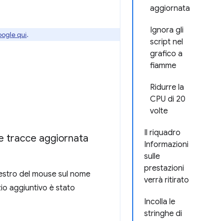
aggiornata
Ignora gli
oogle qui
.
script nel
grafico a
fiamme
Ridurre la
CPU di 20
volte
Il riquadro
le tracce aggiornata
Informazioni
sulle
prestazioni
 destro del mouse sul nome
verrà ritirato
zio aggiuntivo è stato
Incolla le
stringhe di