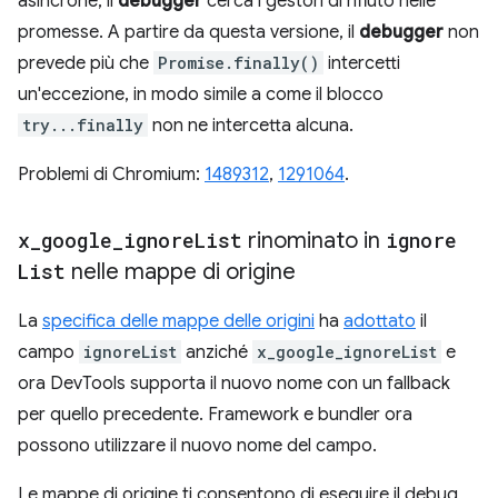
asincrone, il
debugger
cerca i gestori di rifiuto nelle
promesse. A partire da questa versione, il
debugger
non
prevede più che
Promise.finally()
intercetti
un'eccezione, in modo simile a come il blocco
try...finally
non ne intercetta alcuna.
Problemi di Chromium:
1489312
,
1291064
.
x
_
google
_
ignore
List
rinominato in
ignore
List
nelle mappe di origine
La
specifica delle mappe delle origini
ha
adottato
il
campo
ignoreList
anziché
x_google_ignoreList
e
ora DevTools supporta il nuovo nome con un fallback
per quello precedente. Framework e bundler ora
possono utilizzare il nuovo nome del campo.
Le mappe di origine ti consentono di eseguire il debug