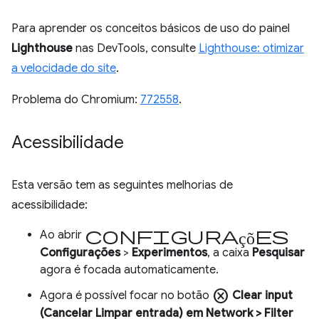
Para aprender os conceitos básicos de uso do painel
Lighthouse
nas DevTools, consulte
Lighthouse: otimizar
a velocidade do site
.
Problema do Chromium:
772558
.
Acessibilidade
Esta versão tem as seguintes melhorias de
acessibilidade:
Configurações
Ao abrir
Configurações
>
Experimentos
, a caixa
Pesquisar
agora é focada automaticamente.
cancel
Agora é possível focar no botão
Clear input
(Cancelar
Limpar entrada
) em
Network
> Filter