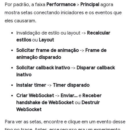
Por padrão, a faixa
Performance
>
Principal
agora
mostra setas conectando iniciadores e os eventos que
eles causaram.
Invalidação de estilo ou layout ->
Recalcular
estilos
ou
Layout
Solicitar frame de animação
->
Frame de
animação disparado
Solicitar callback inativo
->
Disparar callback
inativo
Instalar timer
->
Timer disparado
Criar WebSocket
->
Enviar...
e
Receber
handshake de WebSocket
ou
Destruir
WebSocket
Para ver as setas, encontre e clique em um evento desse
tipo no trace. Antes, esse recurso era um experimento.