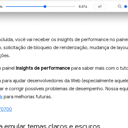
luída, você vai receber os insights de performance no paine
o, solicitação de bloqueio de renderização, mudança de layou
ções.
 painel
Insights de performance
para saber mais com o tuto
a para ajudar desenvolvedores da Web (especialmente aquele
car e corrigir possíveis problemas de desempenho. Nossa equ
ck
para melhorias futuras.
70700
a emular temas claros e escuros