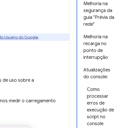
Melhoria na
segurança da
guia "Prévia da
rede"
Melhoria na
 do Usuário do Google
.
recarga no
ponto de
interrupção
Atualizações
do console:
s de uso sobre a
Como
processar
amos medir o carregamento
erros de
execução de
script no
console