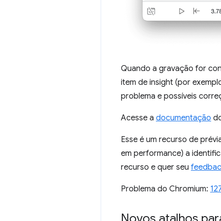
Quando a gravação for conc
item de insight (por exempl
problema e possíveis corre
Acesse a
documentação
do
Esse é um recurso de prévi
em performance) a identifi
recurso e quer seu
feedba
Problema do Chromium:
12
Novos atalhos par