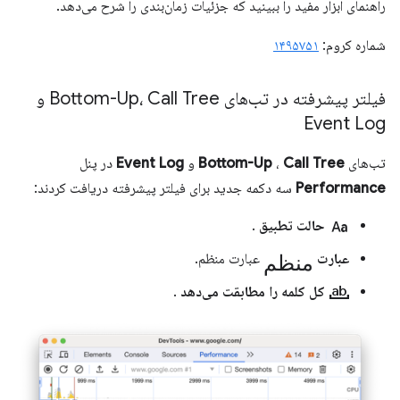
راهنمای ابزار مفید را ببینید که جزئیات زمان‌بندی را شرح می‌دهد.
شماره کروم:
۱۴۹۵۷۵۱
فیلتر پیشرفته در تب‌های Bottom-Up، Call Tree و
Event Log
تب‌های
Call Tree
،
Bottom-Up
و
Event Log
در پنل
Performance
سه دکمه جدید برای فیلتر پیشرفته دریافت کردند:
match_case
حالت تطبیق
.
منظم
عبارت
عبارت منظم.
match_word
کل کلمه را مطابقت می‌دهد
.