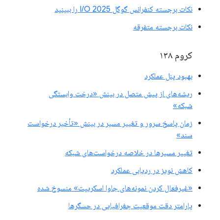
نکات برجسته کنفرانس گوگل I/O 2025 را ببینید
نکات برجسته متفرقه
کروم ۱۳۸
بهبود پنل عملکرد
ریشه‌های از پیش متصل در بینش «درخت وابستگی
شبکه»
زمان پاسخ سرور و تغییر مسیر در بینش «تأخیر درخواست
سند»
تغییر مسیرها در خلاصه درخواست‌های شبکه
کاهش نویز در ردیابی عملکرد
«غیرفعال کردن نمونه‌های جاوا اسکریپت» منسوخ شده
پارامتر دقت موقعیت جغرافیایی در حسگرها