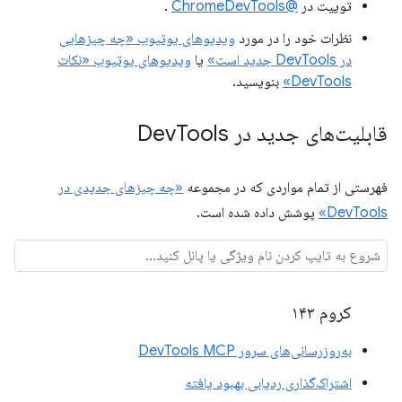
توییت در
@ChromeDevTools
.
نظرات خود را در مورد
ویدیوهای یوتیوب «چه چیزهایی
در DevTools جدید است»
یا
ویدیوهای یوتیوب «نکات
DevTools»
بنویسید.
قابلیت‌های جدید در Dev
Tools
فهرستی از تمام مواردی که در مجموعه
«چه چیزهای جدیدی در
DevTools»
پوشش داده شده است.
کروم ۱۴۳
به‌روزرسانی‌های سرور DevTools MCP
اشتراک‌گذاری ردیابی بهبود یافته