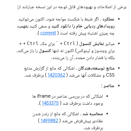
برخی از اصلاحات و بهبودهای قابل توجه در این نسخه عبارتند از:
عملکرد
. اگر ضبط با شکست مواجه شود، اکنون می‌توانید
رویدادهای ردیابی خام را دانلود کنید
و سعی کنید بفهمید
چه چیزی اشتباه پیش رفته است (
commit
).
میانبر
نمایش کنسول
(
Ctrl
+
`
برای مک،
Ctrl
+
+
برای ویندوز و لینوکس) اکنون نه تنها
کنسول
را باز می‌کند،
بلکه با فشار دادن مجدد، آن را می‌بندد.
منابع توسعه‌دهندگان
. اشکالی که مانع از گزارش منابع
CSS و مشکلات آنها می‌شد (
1420362
) برطرف شد.
عناصر
:
اشکالی که در بررسی عناصر در iframe ها
وجود داشت برطرف شد (
1453375
).
محاسبه شد
. اشکالی که مانع از رندر شدن
مقادیر پیش‌فرض می‌شد (
1499882
)
برطرف شد.