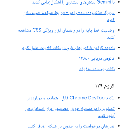
با Gemini بینش‌های بیشتری را اشکال‌زدایی کنید
سربرگ «ذخیره-داده» را در «شرایط شبکه» شبیه‌سازی
کنید
وضعیت خط پایه را در راهنمای ابزار ویژگی CSS مشاهده
کنید
نادیده گرفتن فاکتورهای فرم در نکات کلاینت عامل کاربر
فانوس دریایی ۱۲.۸.۰
نکات برجسته متفرقه
کروم ۱۳۹
یک Chrome DevTools قابل اعتمادتر و پربازده‌تر
تصاویر را در دستیار هوش مصنوعی برای استایل‌دهی
آپلود کنید
هدرهای درخواست را به جدول در شبکه اضافه کنید