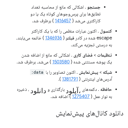
جستجو
. اشکالی که مانع از محاسبه تعداد
تطابق‌ها برای پرس‌وجوهای کوتاه یک یا دو
کاراکتری می‌شد (
1416457
) برطرف شد.
کنسول
. اکنون عبارات منظمی را که با یک کاراکتر
escape شده در کادر
فیلتر
(
1346936
) خاتمه می‌یابند،
به درستی تجزیه می‌کند.
تنظیمات
>
فضای کاری
. اشکالی که مانع از اضافه شدن
یک پوشه مستثنی شده (
1503580
) می‌شد، برطرف شد.
شبکه
>
پیش‌نمایش
. اکنون تصاویر را با
data:
آدرس‌های اینترنتی (
1381791
).
آپلود،
دانلود
حافظه
. دکمه‌های
بارگذاری و
، ذخیره
به نوار عمل (
1275407
) اضافه شد.
دانلود کانال‌های پیش‌نمایش