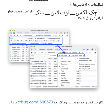
تنظیمات
>
آزمایش‌ها
>
چک‌باکس_اوت‌لاین_بلنک.
طراحی مجدد نوار
فیلتر در پنل شبکه
.
نظرات خود را در مورد این ویژگی در
crbug.com/1500573
با ما در