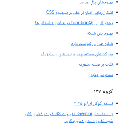
بهبودهای پنل عناصر
اشکال‌زدایی آسان‌تر مقادیر پیچیده CSS
پشتیبانی از @function در عناصر > استایل‌ها
بهبود پنل شبکه
فیلتر هدر درخواست دارد
سوکت‌های مستقیم در برنامه‌های وب ایزوله
نکات برجسته متفرقه
دسترسی‌پذیری
کروم ۱۳۷
نسخه گوگل آی/او ۲۰۲۵
با استفاده از Gemini، تغییرات CSS را در فضای کاری
خود تغییر داده و ذخیره کنید