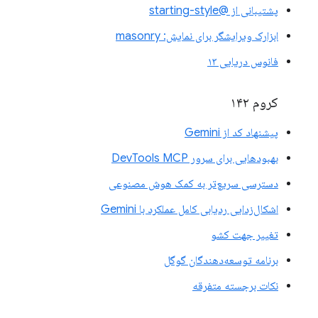
پشتیبانی از @starting-style
ابزارک ویرایشگر برای نمایش: masonry
فانوس دریایی ۱۳
کروم ۱۴۲
پیشنهاد کد از Gemini
بهبودهایی برای سرور DevTools MCP
دسترسی سریع‌تر به کمک هوش مصنوعی
اشکال‌زدایی ردیابی کامل عملکرد با Gemini
تغییر جهت کشو
برنامه توسعه‌دهندگان گوگل
نکات برجسته متفرقه