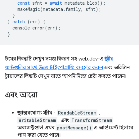
const
sfnt
=
await
metadata
.
blob
();
makeMagic
(
metadata
.
family
,
sfnt
);
}
}
catch
(
err
)
{
console
.
error
(
err
);
}
টমের নিবন্ধটি দেখুন সমস্ত বিবরণ সহ web.dev-এ
স্থানীয়
ফন্টগুলির সাথে উন্নত টাইপোগ্রাফি ব্যবহার করুন
এবং অরিজিন
ট্রায়ালের লিঙ্কটি দেখুন যাতে আপনি নিজে চেষ্টা করতে পারেন।
এবং আরো
স্থানান্তরযোগ্য স্ট্রীম -
ReadableStream
,
WritableStream
, এবং
TransformStream
অবজেক্টগুলি এখন
postMessage()
এ আর্গুমেন্ট হিসাবে
পাস করা যেতে পারে।