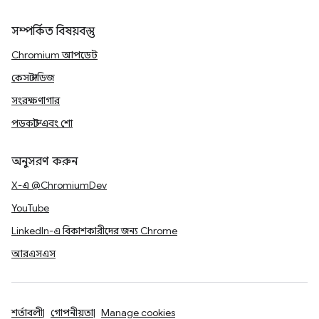
সম্পর্কিত বিষয়বস্তু
Chromium আপডেট
কেস স্টাডিজ
সংরক্ষণাগার
পডকাস্ট এবং শো
অনুসরণ করুন
X-এ @ChromiumDev
YouTube
LinkedIn-এ বিকাশকারীদের জন্য Chrome
আরএসএস
শর্তাবলী
গোপনীয়তা
Manage cookies