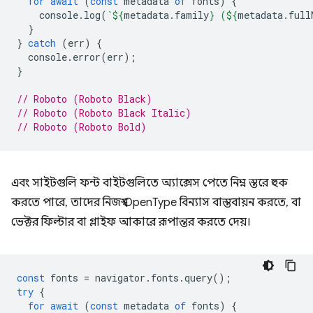
for
await
(
const
metadata
of
fonts
)
{
console
.
log
(
`
${
metadata
.
family
}
 (
${
metadata
.
full
}
}
catch
(
err
)
{
console
.
error
(
err
);
}
// Roboto (Roboto Black)
// Roboto (Roboto Black Italic)
// Roboto (Roboto Bold)
এবং সাইটগুলি ফন্ট বাইটগুলিতে অ্যাক্সেস পেতে নিম্ন স্তরে হুক
করতে পারে, তাদের নিজস্ব OpenType বিন্যাস বাস্তবায়ন করতে, বা
ভেক্টর ফিল্টার বা গ্লাইফ আকারে রূপান্তর করতে দেয়।
const
fonts
=
navigator
.
fonts
.
query
();
try
{
for
await
(
const
metadata
of
fonts
)
{