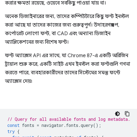
করার ক্ষমতা রয়েছে, ওয়েবে সবকিছু পাওয়া যায় না।
অনেক ডিজাইনারের জন্য, তাদের কম্পিউটারে কিছু ফন্ট ইনস্টল
করা আছে যা তাদের কাজের জন্য গুরুত্বপূর্ণ। উদাহরণস্বরূপ,
কর্পোরেট লোগো ফন্ট, বা CAD এবং অন্যান্য ডিজাইন
অ্যাপ্লিকেশনের জন্য বিশেষ ফন্ট।
ফন্ট অ্যাক্সেস API এর সাথে, যা Chrome 87-এ একটি অরিজিন
ট্রায়াল শুরু করে, একটি সাইট এখন ইনস্টল করা ফন্টগুলি গণনা
করতে পারে, ব্যবহারকারীদের তাদের সিস্টেমের সমস্ত ফন্টে
অ্যাক্সেস দেয়৷
// Query for all available fonts and log metadata.
const
fonts
=
navigator
.
fonts
.
query
();
try
{