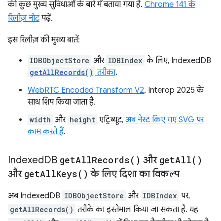
की कुछ मुख्य सुविधाओं के बारे में बताया गया है.
Chrome 141 के
रिलीज़ नोट
पढ़ें.
इस रिलीज़ की मुख्य बातें:
IDBObjectStore
और
IDBIndex
के लिए, IndexedDB
getAllRecords()
तरीका
.
WebRTC Encoded Transform V2
, Interop 2025 के
साथ शिप किया जाता है.
width
और
height
एट्रिब्यूट,
अब नेस्ट किए गए SVG पर
काम करते हैं
.
Indexed
DB
get
All
Records(
)
और
get
All(
)
और
get
All
Keys(
)
के लिए दिशा का विकल्प
अब IndexedDB
IDBObjectStore
और
IDBIndex
पर,
getAllRecords()
तरीके का इस्तेमाल किया जा सकता है. यह