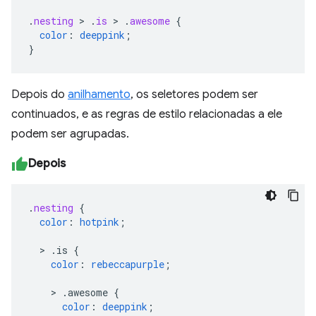
.
nesting
>
.
is
>
.
awesome
{
color
:
deeppink
;
}
Depois do
anilhamento
, os seletores podem ser
continuados, e as regras de estilo relacionadas a ele
podem ser agrupadas.
Depois
.
nesting
{
color
:
hotpink
;
>
.is
{
color
:
rebeccapurple
;
>
.awesome
{
color
:
deeppink
;