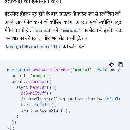
scroll(
) का इस्तेमाल करना
इंटरसेप्ट हैंडलर पूरा होने के बाद, ब्राउज़र डिफ़ॉल्ट रूप से स्क्रोलिंग को
अपने-आप मैनेज करने की कोशिश करेगा. अगर आपको स्क्रोलिंग खुद
मैनेज करनी है, तो
scroll
को
"manual"
पर सेट करें. इसके बाद,
जब ब्राउज़र को स्क्रोल पोज़िशन सेट करनी हो, तब
NavigateEvent.scroll()
को कॉल करें.
navigation
.
addEventListener
(
"manual"
,
event
=
>
{
scroll
:
"manual"
,
event
.
intercept
(
{
async
handler
()
{
doSyncStuff
()
;
//
Handle
scrolling
earlier
than
by
default
:
event
.
scroll
(
);
await
doAsyncStuff()
;
}
}
);
}
);