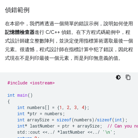
偵錯範例
在本節中，我們將透過一個簡單的錯誤示例，說明如何使用
記憶體檢查器
進行 C/C++ 偵錯。在下方程式碼範例中，程
式設計師建立整數陣列，並決定使用指標算術選取最後一個
元素。很遺憾，程式設計師在指標計算中犯了錯誤，因此程
式現在不是列印最後一個元素，而是列印無意義的值。
#include <iostream>
int
main
()
{
int
numbers
[]
=
{
1
,
2
,
3
,
4
};
int
*
ptr
=
numbers
;
int
arraySize
=
sizeof
(
numbers
)
/
sizeof
(
int
);
int
*
lastNumber
=
ptr
+
arraySize
;
// Can you n
std
::
cout
<<
..
/
*
lastNumber
<<
..
/
'\n'
;