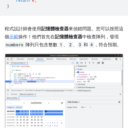
return
0
;
}
程式設計師會使用
記憶體檢查器
來偵錯問題。您可以按照這
個
示範
操作！他們首先在
記憶體檢查器
中檢查陣列，發現
numbers
陣列只包含整數
1
、
2
、
3
和
4
，符合預期。