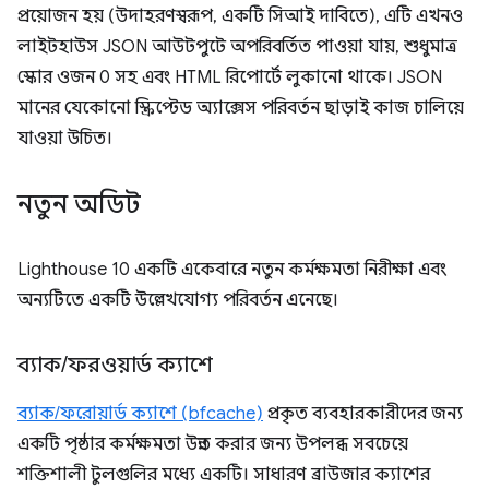
প্রয়োজন হয় (উদাহরণস্বরূপ, একটি সিআই দাবিতে), এটি এখনও
লাইটহাউস JSON আউটপুটে অপরিবর্তিত পাওয়া যায়, শুধুমাত্র
স্কোর ওজন 0 সহ এবং HTML রিপোর্টে লুকানো থাকে। JSON
মানের যেকোনো স্ক্রিপ্টেড অ্যাক্সেস পরিবর্তন ছাড়াই কাজ চালিয়ে
যাওয়া উচিত।
নতুন অডিট
Lighthouse 10 একটি একেবারে নতুন কর্মক্ষমতা নিরীক্ষা এবং
অন্যটিতে একটি উল্লেখযোগ্য পরিবর্তন এনেছে।
ব্যাক
/
ফরওয়ার্ড ক্যাশে
ব্যাক/ফরোয়ার্ড ক্যাশে (bfcache)
প্রকৃত ব্যবহারকারীদের জন্য
একটি পৃষ্ঠার কর্মক্ষমতা উন্নত করার জন্য উপলব্ধ সবচেয়ে
শক্তিশালী টুলগুলির মধ্যে একটি। সাধারণ ব্রাউজার ক্যাশের