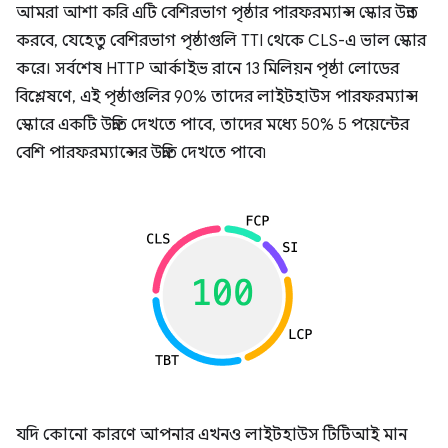
আমরা আশা করি এটি বেশিরভাগ পৃষ্ঠার পারফরম্যান্স স্কোর উন্নত
করবে, যেহেতু বেশিরভাগ পৃষ্ঠাগুলি TTI থেকে CLS-এ ভাল স্কোর
করে। সর্বশেষ HTTP আর্কাইভ রানে 13 মিলিয়ন পৃষ্ঠা লোডের
বিশ্লেষণে, এই পৃষ্ঠাগুলির 90% তাদের লাইটহাউস পারফরম্যান্স
স্কোরে একটি উন্নতি দেখতে পাবে, তাদের মধ্যে 50% 5 পয়েন্টের
বেশি পারফরম্যান্সের উন্নতি দেখতে পাবে৷
যদি কোনো কারণে আপনার এখনও লাইটহাউস টিটিআই মান