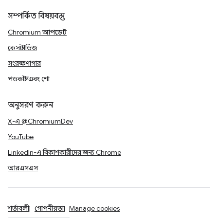
সম্পর্কিত বিষয়বস্তু
Chromium আপডেট
কেস স্টাডিজ
সংরক্ষণাগার
পডকাস্ট এবং শো
অনুসরণ করুন
X-এ @ChromiumDev
YouTube
LinkedIn-এ বিকাশকারীদের জন্য Chrome
আরএসএস
শর্তাবলী
গোপনীয়তা
Manage cookies