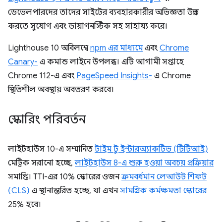
ডেভেলপারদের তাদের সাইটের ব্যবহারকারীর অভিজ্ঞতা উন্নত
করতে সুযোগ এবং ডায়াগনস্টিক সহ সাহায্য করে।
Lighthouse 10 অবিলম্বে
npm এর মাধ্যমে
এবং
Chrome
Canary-
এ কমান্ড লাইনে উপলব্ধ। এটি আগামী সপ্তাহে
Chrome 112-এ এবং
PageSpeed ​​Insights-
এ Chrome
স্থিতিশীল অবস্থায় অবতরণ করবে।
স্কোরিং পরিবর্তন
লাইটহাউস 10-এ সম্মানিত
টাইম টু ইন্টারঅ্যাকটিভ (টিটিআই)
মেট্রিক সরানো হচ্ছে,
লাইটহাউস 8-এ শুরু হওয়া অবচয় প্রক্রিয়ার
সমাপ্তি। TTI-এর 10% স্কোরের ওজন
ক্রমবর্ধমান লেআউট শিফট
(CLS)
এ স্থানান্তরিত হচ্ছে, যা এখন
সামগ্রিক কর্মক্ষমতা স্কোরের
25% হবে।