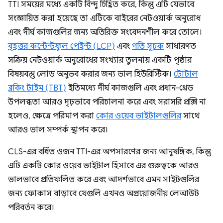
TTI সময়ের মধ্যে একটি বিন্দু চিহ্নিত করে, কিন্তু এটি যেভাবে
সংজ্ঞায়িত করা হয়েছে তা এটিকে বাইরের নেটওয়ার্ক অনুরোধ
এবং দীর্ঘ কাজগুলির জন্য অতিরিক্ত সংবেদনশীল করে তোলে।
বৃহত্তর কন্টেন্টফুল পেইন্ট (LCP)
এবং
গতি সূচক
সাধারণত
সক্রিয় নেটওয়ার্ক অনুরোধের সংখ্যার তুলনায় একটি পৃষ্ঠার
বিষয়বস্তু লোড অনুভব করার জন্য ভাল হিউরিস্টিক।
টোটাল
ব্লকিং টাইম (TBT)
ইতিমধ্যে দীর্ঘ কাজগুলি এবং প্রধান-থ্রেড
উপলব্ধতা আরও দৃঢ়ভাবে পরিচালনা করে এবং সরাসরি প্রক্সি না
হলেও, ক্ষেত্রে পরিমাপ করা
কোর ওয়েব ভাইটালগুলির
সাথে
আরও ভাল সম্পর্ক স্থাপন করে।
CLS-এর বর্ধিত ওজন TTI-এর অপসারণের জন্য আনুষঙ্গিক, কিন্তু
এটি একটি কোর ওয়েব ভাইটাল হিসাবে এর গুরুত্বকে আরও
ভালভাবে প্রতিফলিত করে এবং আদর্শভাবে এমন সাইটগুলির
জন্য ফোকাস বাড়াবে যেগুলি এখনও অপ্রয়োজনীয় লেআউট
পরিবর্তন করে।