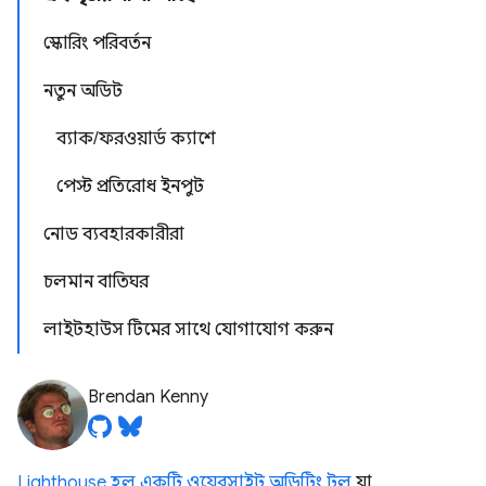
স্কোরিং পরিবর্তন
নতুন অডিট
ব্যাক/ফরওয়ার্ড ক্যাশে
পেস্ট প্রতিরোধ ইনপুট
নোড ব্যবহারকারীরা
চলমান বাতিঘর
লাইটহাউস টিমের সাথে যোগাযোগ করুন
Brendan Kenny
Lighthouse হল একটি ওয়েবসাইট অডিটিং টুল
যা