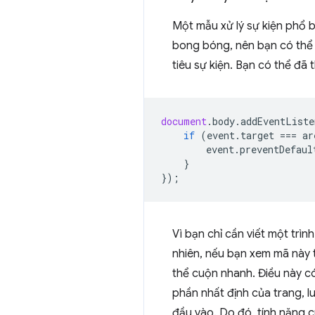
Một mẫu xử lý sự kiện phổ b
bong bóng, nên bạn có thể đ
tiêu sự kiện. Bạn có thể đã
document
.
body
.
addEventListe
if
(
event
.
target
===
ar
event
.
preventDefaul
}
});
Vì bạn chỉ cần viết một trìn
nhiên, nếu bạn xem mã này t
thể cuộn nhanh. Điều này c
phần nhất định của trang, lu
đầu vào. Do đó, tính năng c