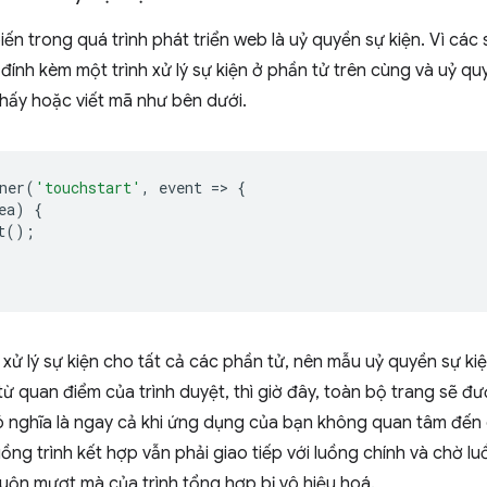
iến trong quá trình phát triển web là uỷ quyền sự kiện. Vì các
ính kèm một trình xử lý sự kiện ở phần tử trên cùng và uỷ q
 thấy hoặc viết mã như bên dưới.
ner
(
'touchstart'
,
event
=
>
{
ea
)
{
t
();
h xử lý sự kiện cho tất cả các phần tử, nên mẫu uỷ quyền sự ki
ừ quan điểm của trình duyệt, thì giờ đây, toàn bộ trang sẽ 
ó nghĩa là ngay cả khi ứng dụng của bạn không quan tâm đến 
ồng trình kết hợp vẫn phải giao tiếp với luồng chính và chờ lu
uộn mượt mà của trình tổng hợp bị vô hiệu hoá.