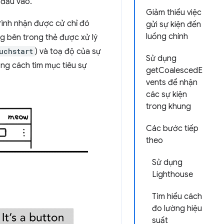
 đầu vào.
Giảm thiểu việc
trình nhận được cử chỉ đó
gửi sự kiện đến
luồng chính
ung bên trong thẻ được xử lý
uchstart
) và toạ độ của sự
Sử dụng
bằng cách tìm mục tiêu sự
getCoalescedE
vents để nhận
các sự kiện
trong khung
Các bước tiếp
theo
Sử dụng
Lighthouse
Tìm hiểu cách
đo lường hiệu
suất