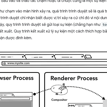
n đầu vào và thao tác chạm hoặc di chuột cũng là một sự kiện
hư chạm vào màn hình xảy ra, quá trình trình duyệt sẽ là quá 
 trình duyệt chỉ nhận biết được vị trí xảy ra cử chỉ đó vì nội d
vậy, quy trình trình duyệt sẽ gửi loại sự kiện (chẳng hạn như
to
kết xuất. Quy trình kết xuất xử lý sự kiện một cách thích hợp 
kiện được đính kèm.