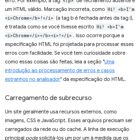
erro. Por exemplo, a tag
</p>
de fechamento ausente é
um HTML válido. Marcação incorreta, como
Hi! <b>I'm
<i>Chrome</b>!</i>
(a tag b é fechada antes da tag i),
é tratada como se você tivesse escrito
Hi! <b>I'm
<i>Chrome</i></b><i>!</i>
. Isso ocorre porque a
especificação HTML foi projetada para processar esses
erros com facilidade. Se você tem curiosidade sobre
como essas coisas são feitas, leia a seção "
Uma
introdução ao processamento de erros e casos
estranhos no analisador
" da especificação do HTML.
Carregamento de subrecurso
Um site geralmente usa recursos externos, como
imagens, CSS e JavaScript. Esses arquivos precisam ser
carregados da rede ou do cache. A linha de execução
principal
pode
solicitá-los um por um à medida que os