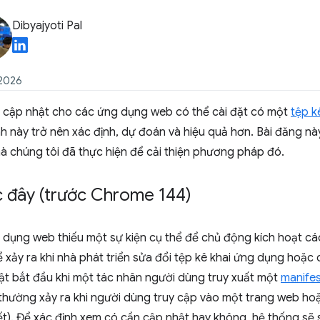
Dibyajyoti Pal
 2026
h cập nhật cho các ứng dụng web có thể cài đặt có một
tệp k
ình này trở nên xác định, dự đoán và hiệu quả hơn. Bài đăng n
mà chúng tôi đã thực hiện để cải thiện phương pháp đó.
 đây (trước Chrome 144)
dụng web thiếu một sự kiện cụ thể để chủ động kích hoạt cá
 xảy ra khi nhà phát triển sửa đổi tệp kê khai ứng dụng hoặc 
ật bắt đầu khi một tác nhân người dùng truy xuất một
manife
y thường xảy ra khi người dùng truy cập vào một trang web h
ết). Để xác định xem có cần cập nhật hay không, hệ thống sẽ s