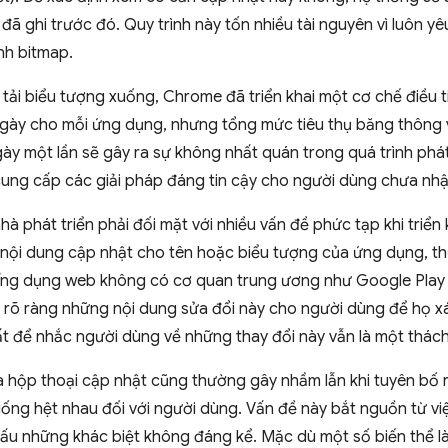
i đã ghi trước đó. Quy trình này tốn nhiều tài nguyên vì luôn y
nh bitmap.
 tải biểu tượng xuống, Chrome đã triển khai một cơ chế điều ti
ngày cho mỗi ứng dụng, nhưng tổng mức tiêu thụ băng thông 
gày một lần sẽ gây ra sự không nhất quán trong quá trình phát
n cung cấp các giải pháp đáng tin cậy cho người dùng chưa nh
à phát triển phải đối mặt với nhiều vấn đề phức tạp khi triển
 nội dung cập nhật cho tên hoặc biểu tượng của ứng dụng, th
 Ứng dụng web không có cơ quan trung ương như Google Play
y rõ ràng những nội dung sửa đổi này cho người dùng để họ xá
ất để nhắc người dùng về những thay đổi này vẫn là một thách
ủa hộp thoại cập nhật cũng thường gây nhầm lẫn khi tuyên bố
iống hệt nhau đối với người dùng. Vấn đề này bắt nguồn từ v
dấu những khác biệt không đáng kể. Mặc dù một số biến thể là