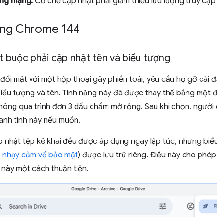
ụng mạng:
Cơ chế cập nhật phải giảm thiểu lưu lượng truy cập 
ong Chrome 144
 buộc phải cập nhật tên và biểu tượng
 đối mặt với một hộp thoại gây phiền toái, yêu cầu họ gỡ cài
iểu tượng và tên. Tính năng này đã được thay thế bằng một đề
thông qua trình đơn 3 dấu chấm mở rộng. Sau khi chọn, người
anh tính này nếu muốn.
 nhật tệp kê khai đều được áp dụng ngay lập tức, nhưng biể
 nhạy cảm về bảo mật
) được lưu trữ riêng. Điều này cho phé
 này một cách thuận tiện.