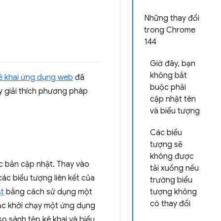
Những thay đổi
trong Chrome
144
Giờ đây, bạn
không bắt
ê khai ứng dụng web
đã
buộc phải
ày giải thích phương pháp
cập nhật tên
và biểu tượng
Các biểu
tượng sẽ
không được
c bản cập nhật. Thay vào
tải xuống nếu
các biểu tượng liên kết của
trường biểu
st
bằng cách sử dụng một
tượng không
có thay đổi
oặc khởi chạy một ứng dụng
o sánh tệp kê khai và biểu