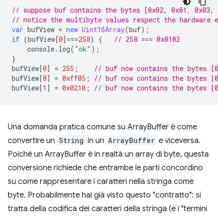
// suppose buf contains the bytes [0x02, 0x01, 0x03, 
// notice the multibyte values respect the hardware 
var
bufView
=
new
Uint16Array
(
buf
);
if
(
bufView
[
0
]
===
258
)
{
// 258 === 0x0102
console
.
log
(
"ok"
);
}
bufView
[
0
]
=
255
;
// buf now contains the bytes [
bufView
[
0
]
=
0xff05
;
// buf now contains the bytes [
bufView
[
1
]
=
0x0210
;
// buf now contains the bytes [
Una domanda pratica comune su ArrayBuffer è come
convertire un
String
in un
ArrayBuffer
e viceversa.
Poiché un ArrayBuffer è in realtà un array di byte, questa
conversione richiede che entrambe le parti concordino
su come rappresentare i caratteri nella stringa come
byte. Probabilmente hai già visto questo "contratto": si
tratta della codifica dei caratteri della stringa (e i "termini