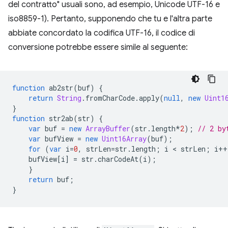
del contratto" usuali sono, ad esempio, Unicode UTF-16 e
iso8859-1). Pertanto, supponendo che tu e l'altra parte
abbiate concordato la codifica UTF-16, il codice di
conversione potrebbe essere simile al seguente:
function
ab2str
(
buf
)
{
return
String
.
fromCharCode
.
apply
(
null
,
new
Uint1
}
function
str2ab
(
str
)
{
var
buf
=
new
ArrayBuffer
(
str
.
length
*
2
);
// 2 by
var
bufView
=
new
Uint16Array
(
buf
);
for
(
var
i
=
0
,
strLen
=
str
.
length
;
i
 < 
strLen
;
i
++
bufView
[
i
]
=
str
.
charCodeAt
(
i
);
}
return
buf
;
}