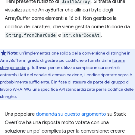
Tieni presente l'utilizzo di
Uint16Array
. Si tratta di una
visualizzazione ArrayBuffer che allinea i byte degli
ArrayBuffer come elementi a 16 bit. Non gestisce la
codifica dei caratteri, che viene gestita come Unicode da
String.fromCharCode
e
str.charCodeAt
.
Nota:
un'implementazione solida della conversione di stringhe in
ArrayBuffer in grado di gestire più codifiche è fornita dalla
libreria
stringencoding
. Tuttavia, per un utilizzo semplice in cui controlli
entrambi i lati del canale di comunicazione, il codice riportato sopra è
probabilmente sufficiente.
È in fase di stesura
da parte del gruppo di
lavoro WHATWG
una specifica API standardizzata per la codifica delle
stringhe.
Una popolare
domanda su questo argomento
su Stack
Overflow ha una risposta molto votata con una
soluzione un po' complicata per la conversione: creare