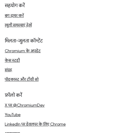
सहयोग करें
बग दायर करें
खुली समस्याएं देखें
मिलता-जुलता कॉन्टेंट
Chromium के अपडेट
केस स्टडी
संग्रह
पॉडकास्ट और टीवी शो
फ़ॉलो करें
X पर @ChromiumDev
YouTube
LinkedIn पर डेवलपर के लिए Chrome