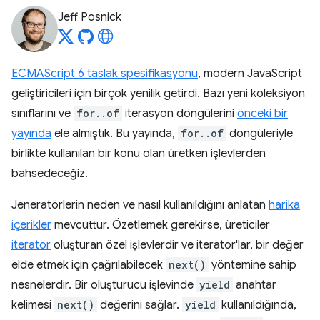
Jeff Posnick
ECMAScript 6 taslak spesifikasyonu
, modern JavaScript
geliştiricileri için birçok yenilik getirdi. Bazı yeni koleksiyon
sınıflarını ve
for..of
iterasyon döngülerini
önceki bir
yayında
ele almıştık. Bu yayında,
for..of
döngüleriyle
birlikte kullanılan bir konu olan üretken işlevlerden
bahsedeceğiz.
Jeneratörlerin neden ve nasıl kullanıldığını anlatan
harika
içerikler
mevcuttur.
Özetlemek gerekirse, üreticiler
iterator
oluşturan özel işlevlerdir ve iterator'lar, bir değer
elde etmek için çağrılabilecek
next()
yöntemine sahip
nesnelerdir. Bir oluşturucu işlevinde
yield
anahtar
kelimesi
next()
değerini sağlar.
yield
kullanıldığında,