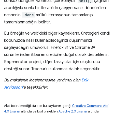
sonsuz döngüler yazılması çok kolaydır.
next()
çağrıları
aracılığıyla sonlu bir iteratörle çalışıyorsanız döndürülen
nesnenin
.done
mülkü, iterasyonun tamamlanıp
tamamlanmadığını belirtir.
Bu örneğin ve web'deki diğer kaynakların, üreteçleri kendi
kodunuzda nasıl kullanabileceğinizi düşünmenizi
sağlayacağını umuyoruz. Firefox 31 ve Chrome 39
sürümlerinden itibaren üreticiler doğal olarak desteklenir.
Regenerator projesi, diğer tarayıcılar için oluşturucu
desteği sunar. Traceur'u kullanmak da bir seçenektir.
Bu makalenin incelenmesine yardımcı olan
Erik
Arvidsson
'a teşekkürler.
Aksi belirtilmediği sürece bu sayfanın içeriği
Creative Commons Atıf
4.0 Lisansı
altında ve kod örnekleri
Apache 2.0 Lisansı
altında