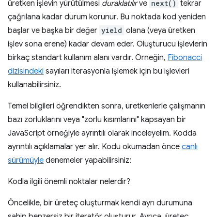
üretken işlevin yürütülmesi
duraklatılır
ve
next()
tekrar
çağrılana kadar durum korunur. Bu noktada kod yeniden
başlar ve başka bir değer
yield
olana (veya üretken
işlev sona erene) kadar devam eder. Oluşturucu işlevlerin
birkaç standart kullanım alanı vardır. Örneğin,
Fibonacci
dizisindeki
sayıları iterasyonla işlemek için bu işlevleri
kullanabilirsiniz.
Temel bilgileri öğrendikten sonra, üretkenlerle çalışmanın
bazı zorluklarını veya "zorlu kısımlarını" kapsayan bir
JavaScript örneğiyle ayrıntılı olarak inceleyelim. Kodda
ayrıntılı açıklamalar yer alır. Kodu okumadan önce
canlı
sürümüyle
denemeler yapabilirsiniz:
Kodla ilgili önemli noktalar nelerdir?
Öncelikle, bir üreteç oluşturmak kendi ayrı durumuna
sahip benzersiz bir iteratör oluşturur. Ayrıca, üreteç