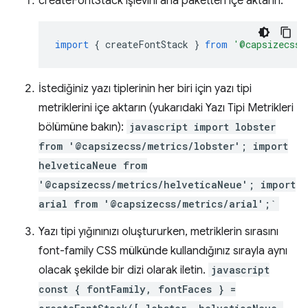
createFontStack işlevini ana paketten içe aktarın:
import
{
createFontStack
}
from
'@capsizecss/
İstediğiniz yazı tiplerinin her biri için yazı tipi
metriklerini içe aktarın (yukarıdaki Yazı Tipi Metrikleri
bölümüne bakın):
javascript import lobster
from '@capsizecss/metrics/lobster'; import
helveticaNeue from
'@capsizecss/metrics/helveticaNeue'; import
arial from '@capsizecss/metrics/arial';`
Yazı tipi yığınınızı oluştururken, metriklerin sırasını
font-family CSS mülkünde kullandığınız sırayla aynı
olacak şekilde bir dizi olarak iletin.
javascript
const { fontFamily, fontFaces } =