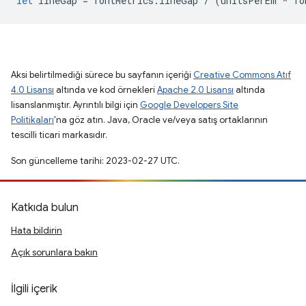
let
lineGap
=
fontMetrics
.
lineGap
/
(
unitsPerEm
*
fo
Aksi belirtilmediği sürece bu sayfanın içeriği
Creative Commons Atıf
4.0 Lisansı
altında ve kod örnekleri
Apache 2.0 Lisansı
altında
lisanslanmıştır. Ayrıntılı bilgi için
Google Developers Site
Politikaları
'na göz atın. Java, Oracle ve/veya satış ortaklarının
tescilli ticari markasıdır.
Son güncelleme tarihi: 2023-02-27 UTC.
Katkıda bulun
Hata bildirin
Açık sorunlara bakın
İlgili içerik