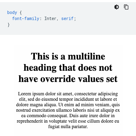
body
{
font-family
:
Inter
,
serif
;
}