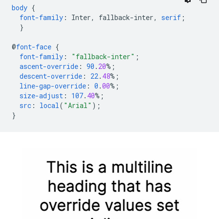
body
{
font-family
:
Inter
,
fallback-inter
,
serif
;
}
@
font-face
{
font-family
:
"fallback-inter"
;
ascent-override
:
90
.
20
%;
descent-override
:
22
.
48
%;
line-gap-override
:
0
.
00
%;
size-adjust
:
107
.
40
%;
src
:
local
(
"Arial"
);
}