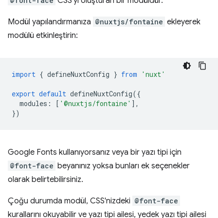
@font-face
CSS'yi oluşturan bir modüldür.
Modül yapılandırmanıza
@nuxtjs/fontaine
ekleyerek
modülü etkinleştirin:
import
{
defineNuxtConfig
}
from
'nuxt'
export
default
defineNuxtConfig
({
modules
:
[
'@nuxtjs/fontaine'
],
})
Google Fonts kullanıyorsanız veya bir yazı tipi için
@font-face
beyanınız yoksa bunları ek seçenekler
olarak belirtebilirsiniz.
Çoğu durumda modül, CSS'nizdeki
@font-face
kurallarını okuyabilir ve yazı tipi ailesi, yedek yazı tipi ailesi