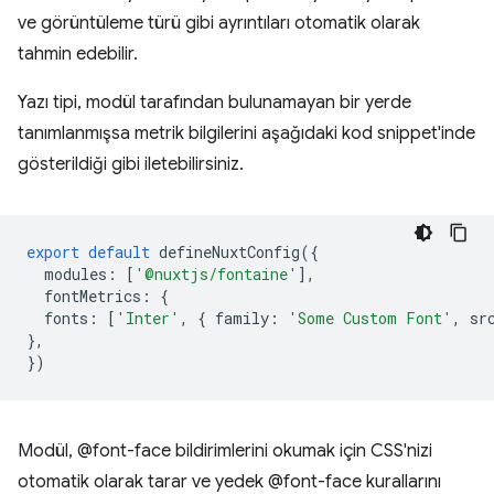
ve görüntüleme türü gibi ayrıntıları otomatik olarak
tahmin edebilir.
Yazı tipi, modül tarafından bulunamayan bir yerde
tanımlanmışsa metrik bilgilerini aşağıdaki kod snippet'inde
gösterildiği gibi iletebilirsiniz.
export
default
defineNuxtConfig
({
modules
:
[
'@nuxtjs/fontaine'
],
fontMetrics
:
{
fonts
:
[
'Inter'
,
{
family
:
'Some Custom Font'
,
sr
},
})
Modül, @font-face bildirimlerini okumak için CSS'nizi
otomatik olarak tarar ve yedek @font-face kurallarını