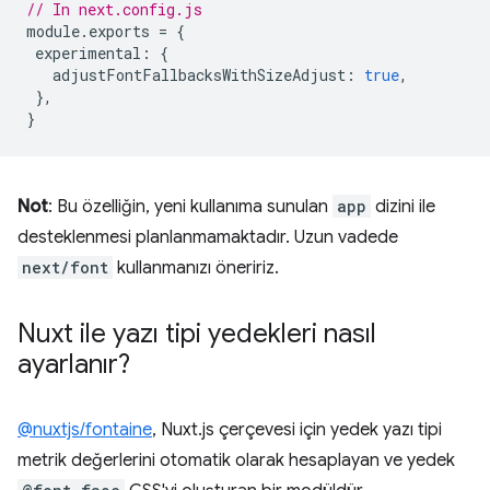
// In next.config.js
module
.
exports
=
{
experimental
:
{
adjustFontFallbacksWithSizeAdjust
:
true
,
},
}
Not
: Bu özelliğin, yeni kullanıma sunulan
app
dizini ile
desteklenmesi planlanmamaktadır. Uzun vadede
next/font
kullanmanızı öneririz.
Nuxt ile yazı tipi yedekleri nasıl
ayarlanır?
@nuxtjs/fontaine
, Nuxt.js çerçevesi için yedek yazı tipi
metrik değerlerini otomatik olarak hesaplayan ve yedek