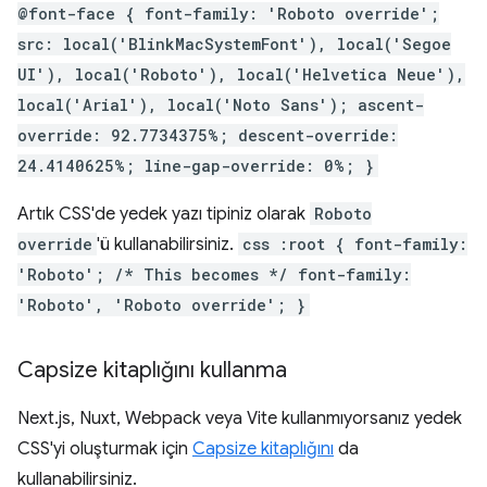
@font-face { font-family: 'Roboto override';
src: local('BlinkMacSystemFont'), local('Segoe
UI'), local('Roboto'), local('Helvetica Neue'),
local('Arial'), local('Noto Sans'); ascent-
override: 92.7734375%; descent-override:
24.4140625%; line-gap-override: 0%; }
Artık CSS'de yedek yazı tipiniz olarak
Roboto
override
'ü kullanabilirsiniz.
css :root { font-family:
'Roboto'; /* This becomes */ font-family:
'Roboto', 'Roboto override'; }
Capsize kitaplığını kullanma
Next.js, Nuxt, Webpack veya Vite kullanmıyorsanız yedek
CSS'yi oluşturmak için
Capsize kitaplığını
da
kullanabilirsiniz.