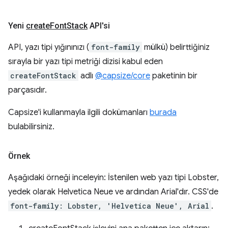
Yeni
create
Font
Stack
API'si
API, yazı tipi yığınınızı (
font-family
mülkü) belirttiğiniz
sırayla bir yazı tipi metriği dizisi kabul eden
createFontStack
adlı
@capsize/core
paketinin bir
parçasıdır.
Capsize'i kullanmayla ilgili dokümanları
burada
bulabilirsiniz.
Örnek
Aşağıdaki örneği inceleyin: İstenilen web yazı tipi Lobster,
yedek olarak Helvetica Neue ve ardından Arial'dır. CSS'de
font-family: Lobster, 'Helvetica Neue', Arial
.