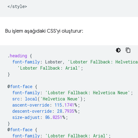
Bu işlem aşağıdaki CSS'yi oluşturur:
.
heading
{
font-family
:
Lobster
,
'Lobster Fallback: Helvetica
'Lobster Fallback: Arial'
;
}
@
font-face
{
font-family
:
'Lobster Fallback: Helvetica Neue'
;
src
:
local
(
'Helvetica Neue'
);
ascent-override
:
115
.
1741
%;
descent-override
:
28
.
7935
%;
size-adjust
:
86
.
8251
%;
}
@
font-face
{
font-family
:
'Lobster Fallback: Arial'
;