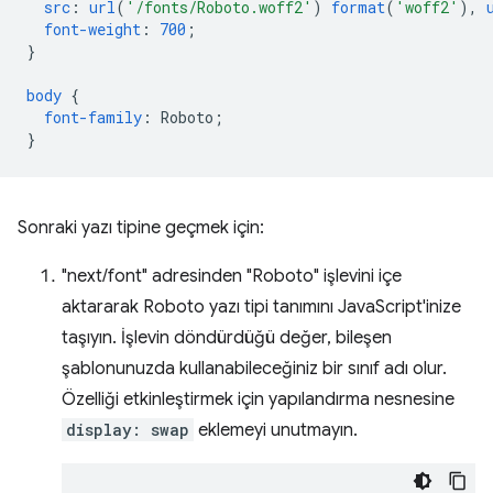
src
:
url
(
'/fonts/Roboto.woff2'
)
format
(
'woff2'
),
font-weight
:
700
;
}
body
{
font-family
:
Roboto
;
}
Sonraki yazı tipine geçmek için:
"next/font" adresinden "Roboto" işlevini içe
aktararak Roboto yazı tipi tanımını JavaScript'inize
taşıyın. İşlevin döndürdüğü değer, bileşen
şablonunuzda kullanabileceğiniz bir sınıf adı olur.
Özelliği etkinleştirmek için yapılandırma nesnesine
display: swap
eklemeyi unutmayın.