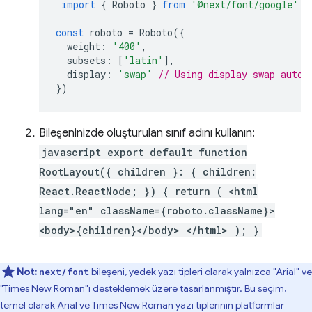
import
{
Roboto
}
from
'@next/font/google'
;
const
roboto
=
Roboto
({
weight
:
'400'
,
subsets
:
[
'latin'
],
display
:
'swap'
// Using display swap autom
})
Bileşeninizde oluşturulan sınıf adını kullanın:
javascript export default function
RootLayout({ children }: { children:
React.ReactNode; }) { return ( <html
lang="en" className={roboto.className}>
<body>{children}</body> </html> ); }
Not:
bileşeni, yedek yazı tipleri olarak yalnızca "Arial" ve
next/font
"Times New Roman"ı desteklemek üzere tasarlanmıştır. Bu seçim,
temel olarak Arial ve Times New Roman yazı tiplerinin platformlar