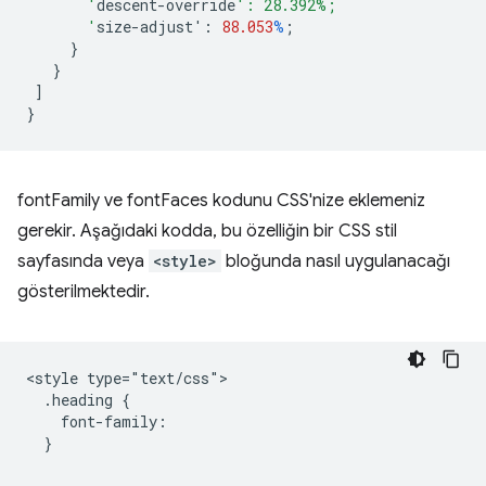
       '
descent-override
': 28.392%;
       '
size-adjust
'
:
88.053
%
;
}
}
]
}
fontFamily ve fontFaces kodunu CSS'nize eklemeniz
gerekir. Aşağıdaki kodda, bu özelliğin bir CSS stil
sayfasında veya
<style>
bloğunda nasıl uygulanacağı
gösterilmektedir.
<style type="text/css">

  .heading {

    font-family: 

  }
