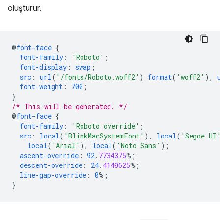
oluşturur.
@
font-face
{
font-family
:
'Roboto'
;
font-display
:
swap
;
src
:
url
(
'/fonts/Roboto.woff2'
)
format
(
'woff2'
),
font-weight
:
700
;
}
/* This will be generated. */
@
font-face
{
font-family
:
'Roboto override'
;
src
:
local
(
'BlinkMacSystemFont'
),
local
(
'Segoe UI
local
(
'Arial'
),
local
(
'Noto Sans'
);
ascent-override
:
92
.
7734375
%;
descent-override
:
24
.
4140625
%;
line-gap-override
:
0
%;
}