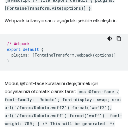
javascript // Vite export default { plugins:
[FontaineTransform.vite(options)] }
Webpack kullanıyorsanız aşağıdaki şekilde etkinleştirin:
// Webpack
export
default
{
plugins
:
[
FontaineTransform
.
webpack
(
options
)]
}
Modül, @font-face kurallarını değiştirmek için
dosyalarınızı otomatik olarak tarar:
css @font-face {
font-family: 'Roboto'; font-display: swap; src:
url('/fonts/Roboto.woff2') format('woff2'),
url('/fonts/Roboto.woff') format('woff'); font-
weight: 700; } /* This will be generated. */