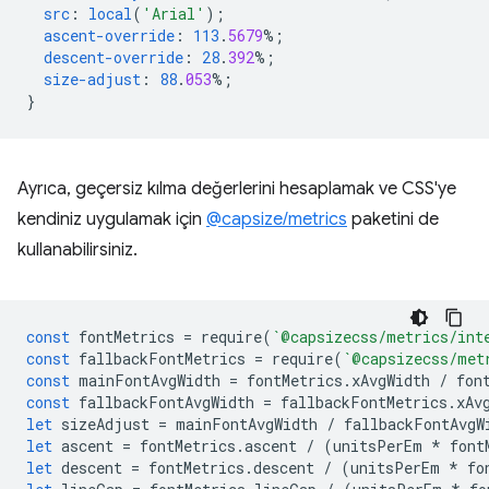
src
:
local
(
'Arial'
);
ascent-override
:
113
.
5679
%;
descent-override
:
28
.
392
%;
size-adjust
:
88
.
053
%;
}
Ayrıca, geçersiz kılma değerlerini hesaplamak ve CSS'ye
kendiniz uygulamak için
@capsize/metrics
paketini de
kullanabilirsiniz.
const
fontMetrics
=
require
(
`@capsizecss/metrics/int
const
fallbackFontMetrics
=
require
(
`@capsizecss/met
const
mainFontAvgWidth
=
fontMetrics
.
xAvgWidth
/
fon
const
fallbackFontAvgWidth
=
fallbackFontMetrics
.
xAv
let
sizeAdjust
=
mainFontAvgWidth
/
fallbackFontAvgW
let
ascent
=
fontMetrics
.
ascent
/
(
unitsPerEm
*
font
let
descent
=
fontMetrics
.
descent
/
(
unitsPerEm
*
fo