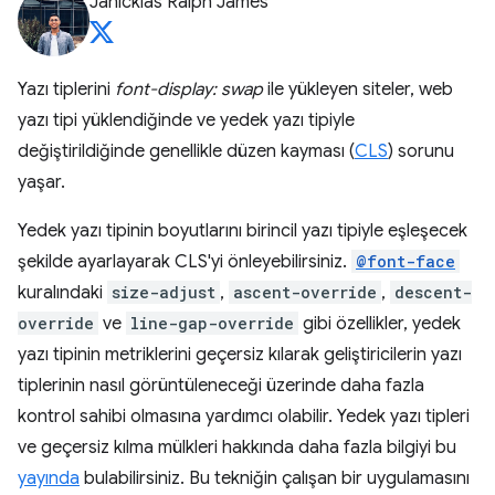
Janicklas Ralph James
Yazı tiplerini
font-display: swap
ile yükleyen siteler, web
yazı tipi yüklendiğinde ve yedek yazı tipiyle
değiştirildiğinde genellikle düzen kayması (
CLS
) sorunu
yaşar.
Yedek yazı tipinin boyutlarını birincil yazı tipiyle eşleşecek
şekilde ayarlayarak CLS'yi önleyebilirsiniz.
@font-face
kuralındaki
size-adjust
,
ascent-override
,
descent-
override
ve
line-gap-override
gibi özellikler, yedek
yazı tipinin metriklerini geçersiz kılarak geliştiricilerin yazı
tiplerinin nasıl görüntüleneceği üzerinde daha fazla
kontrol sahibi olmasına yardımcı olabilir. Yedek yazı tipleri
ve geçersiz kılma mülkleri hakkında daha fazla bilgiyi bu
yayında
bulabilirsiniz. Bu tekniğin çalışan bir uygulamasını