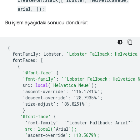
createFontStack([ lobster, helveticaNeue,
arial, ]);
Bu işlem aşağıdaki sonucu döndürür:
{
fontFamily
:
Lobster
,
'Lobster Fallback: Helvetica
fontFaces
:
[
{
'@font-face'
{
'font-family'
:
'"Lobster Fallback: Helvetica 
src
:
local
(
'Helvetica Neue'
);
'ascent-override':
'115.1741%'
;
'descent-override':
'28.7935%'
;
'size-adjust':
'86.8251%'
;
}
'@font-face'
{
'font-family':
'"Lobster
Fallback
:
Arial
"
';
       src: local('
Arial
');
       '
ascent-override
': 113.5679%;