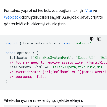
Fontaine, yapı zincirine kolayca bağlanmak için
Vite
ve
Webpack
dönüştürücüleri sağlar. Aşağıdaki JavaScript'te
gösterildiği gibi eklentiyi etkinleştirin.
import
{
FontaineTransform
}
from
'fontaine'
const
options
=
{
fallbacks
:
[
'BlinkMacSystemFont'
,
'Segoe UI'
,
'Hel
// You may need to resolve assets like `/fonts/Rob
resolvePath
:
(
id
)
=
>
'file:///path/to/public/dir'
// overrideName: (originalName) => `${name} overri
// sourcemap: false
}
Vite kullanıyorsanız eklentiyi şu şekilde ekleyin: