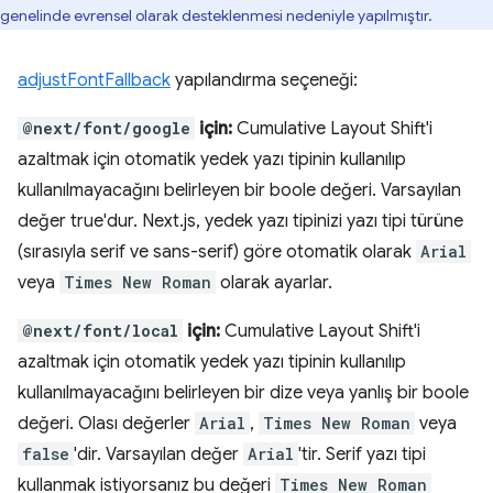
genelinde evrensel olarak desteklenmesi nedeniyle yapılmıştır.
adjustFontFallback
yapılandırma seçeneği:
@next/font/google
için:
Cumulative Layout Shift'i
azaltmak için otomatik yedek yazı tipinin kullanılıp
kullanılmayacağını belirleyen bir boole değeri. Varsayılan
değer true'dur. Next.js, yedek yazı tipinizi yazı tipi türüne
(sırasıyla serif ve sans-serif) göre otomatik olarak
Arial
veya
Times New Roman
olarak ayarlar.
@next/font/local
için:
Cumulative Layout Shift'i
azaltmak için otomatik yedek yazı tipinin kullanılıp
kullanılmayacağını belirleyen bir dize veya yanlış bir boole
değeri. Olası değerler
Arial
,
Times New Roman
veya
false
'dir. Varsayılan değer
Arial
'tir. Serif yazı tipi
kullanmak istiyorsanız bu değeri
Times New Roman