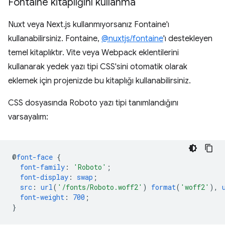
Fontaine kitaplığını kullanma
Nuxt veya Next.js kullanmıyorsanız Fontaine'ı
kullanabilirsiniz. Fontaine,
@nuxtjs/fontaine
'ı destekleyen
temel kitaplıktır. Vite veya Webpack eklentilerini
kullanarak yedek yazı tipi CSS'sini otomatik olarak
eklemek için projenizde bu kitaplığı kullanabilirsiniz.
CSS dosyasında Roboto yazı tipi tanımlandığını
varsayalım:
@
font-face
{
font-family
:
'Roboto'
;
font-display
:
swap
;
src
:
url
(
'/fonts/Roboto.woff2'
)
format
(
'woff2'
),
font-weight
:
700
;
}