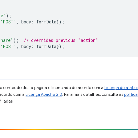
ke"
);
'POST'
,
body
:
formData
});
share"
);
// overrides previous "action"
'POST'
,
body
:
formData
});
 o conteúdo desta página é licenciado de acordo com a
Licença de atrib
 acordo com a
Licença Apache 2.0
. Para mais detalhes, consulte as
polític
iliadas.