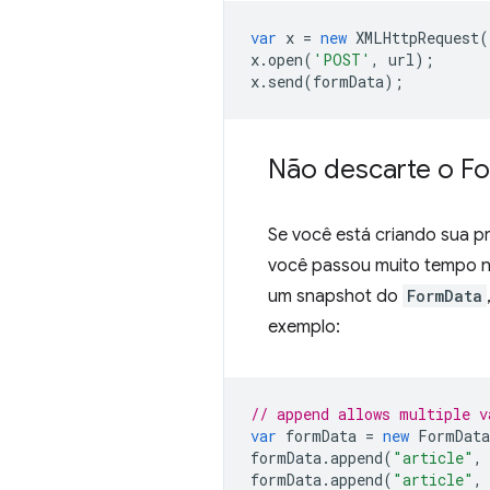
var
x
=
new
XMLHttpRequest
(
x
.
open
(
'POST'
,
url
);
x
.
send
(
formData
);
Não descarte o F
Se você está criando sua p
você passou muito tempo
um snapshot do
FormData
exemplo:
// append allows multiple v
var
formData
=
new
FormData
formData
.
append
(
"article"
,
formData
.
append
(
"article"
,