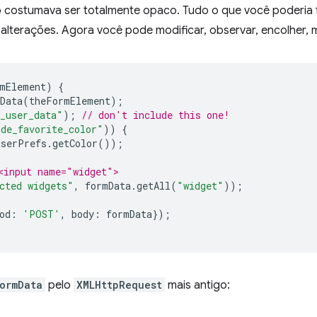
to costumava ser totalmente opaco. Tudo o que você poderia f
alterações. Agora você pode modificar, observar, encolher, 
mElement
)
{
Data
(
theFormElement
);
_user_data"
);
// don't include this one!
ude_favorite_color"
))
{
userPrefs
.
getColor
());
<input name="widget">
cted widgets"
,
formData
.
getAll
(
"widget"
));
od
:
'POST'
,
body
:
formData
});
ormData
pelo
XMLHttpRequest
mais antigo: