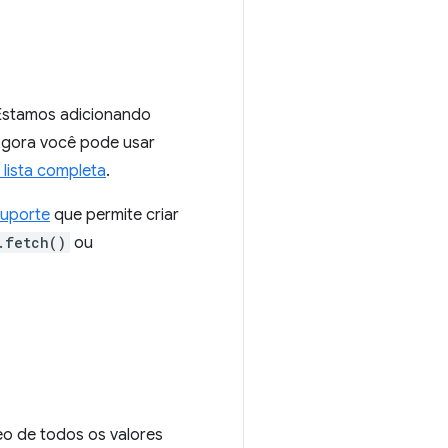
 Estamos adicionando
Agora você pode usar
 lista completa
.
uporte
que permite criar
.fetch()
ou
eo de todos os valores