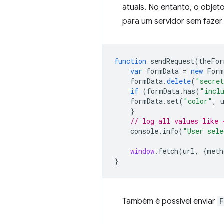
atuais. No entanto, o obje
para um servidor sem fazer 
function
sendRequest
(
theFor
var
formData
=
new
Form
formData
.
delete
(
"secret
if
(
formData
.
has
(
"incl
formData
.
set
(
"color"
,
}
// log all values like 
console
.
info
(
"User sele
window
.
fetch
(
url
,
{
meth
}
Também é possível enviar
F