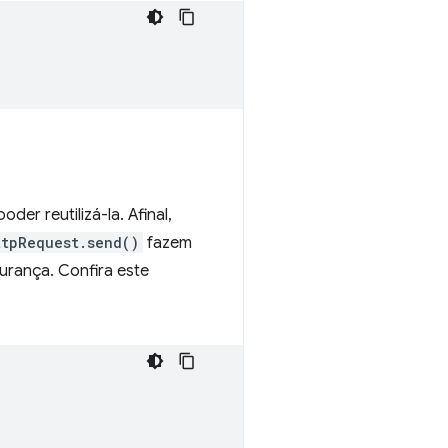
der reutilizá-la. Afinal,
ttpRequest.send()
fazem
gurança. Confira este