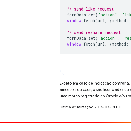
// send like request
formData
.
set
(
"action"
,
"li
window
.
fetch
(
url
,
{
method
:
// send reshare request
formData
.
set
(
"action"
,
"re
window
.
fetch
(
url
,
{
method
:
Exceto em caso de indicação contrária,
amostras de código são licenciadas de
uma marca registrada da Oracle e/ou af
Última atualização 2016-03-14 UTC.