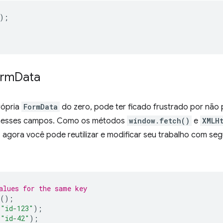
);
orm
Data
rópria
FormData
do zero, pode ter ficado frustrado por não po
 nesses campos. Como os métodos
window.fetch()
e
XMLH
, agora você pode reutilizar e modificar seu trabalho com se
alues for the same key
();
"id-123"
);
"id-42"
);