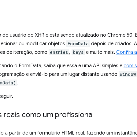
o do usuário do XHR e está sendo atualizado no Chrome 50.
ecionar ou modificar objetos
FormData
depois de criados. 
ares de iteração, como
entries
,
keys
e muito mais.
Confira a
usando o FormData, saiba que essa é uma API simples e
com s
programação e enviá-lo para um lugar distante usando
window
rmData)
.
eguir.
s reais como um profissional
o a partir de um formulário HTML real, fazendo um instantân