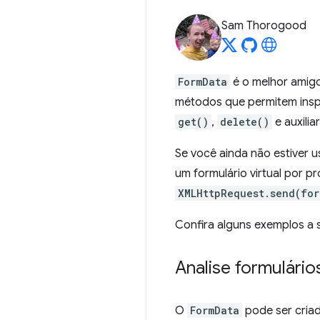
Sam Thorogood
FormData
é o melhor amig
métodos que permitem insp
get()
,
delete()
e auxili
Se você ainda não estiver 
um formulário virtual por 
XMLHttpRequest.send(fo
Confira alguns exemplos a s
Analise formulário
O
FormData
pode ser criad