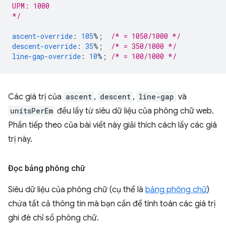
UPM: 1000
*/
ascent-override
:
105
%;
/* = 1050/1000 */
descent-override
:
35
%;
/* = 350/1000 */
line-gap-override
:
10
%;
/* = 100/1000 */
Các giá trị của
ascent
,
descent
,
line-gap
và
unitsPerEm
đều lấy từ siêu dữ liệu của phông chữ web.
Phần tiếp theo của bài viết này giải thích cách lấy các giá
trị này.
Đọc bảng phông chữ
Siêu dữ liệu của phông chữ (cụ thể là
bảng phông chữ
)
chứa tất cả thông tin mà bạn cần để tính toán các giá trị
ghi đè chỉ số phông chữ.