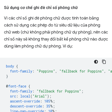
Sử dụng cơ chế ghi đè chỉ số phông chữ
Vì các chỉ số ghi đè phông chữ được tính toán bằng
cách sử dụng các phép đo từ siêu dữ liệu của phông
chữ web (chứ không phải phông chữ dự phòng), nên các
chỉ số này sẽ không thay đổi bất kể phông chữ nào được
dùng làm phông chữ dự phòng. Ví dụ:
body
{
font-family
:
"Poppins"
,
"fallback for Poppins"
,
"
}
@
font-face
{
font-family
:
"fallback for Poppins"
;
src
:
local
(
"Arial"
);
ascent-override
:
105
%;
descent-override
:
35
%;
line-gap-override
:
10
%;