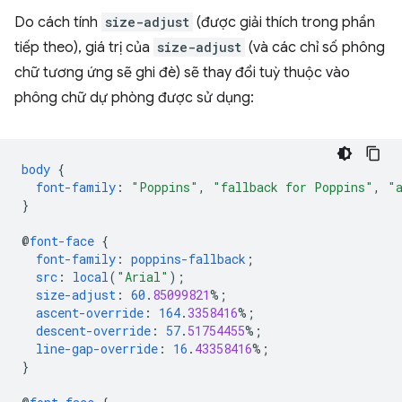
Do cách tính
size-adjust
(được giải thích trong phần
tiếp theo), giá trị của
size-adjust
(và các chỉ số phông
chữ tương ứng sẽ ghi đè) sẽ thay đổi tuỳ thuộc vào
phông chữ dự phòng được sử dụng:
body
{
font-family
:
"Poppins"
,
"fallback for Poppins"
,
"
}
@
font-face
{
font-family
:
poppins-fallback
;
src
:
local
(
"Arial"
);
size-adjust
:
60
.
85099821
%;
ascent-override
:
164
.
3358416
%;
descent-override
:
57
.
51754455
%;
line-gap-override
:
16
.
43358416
%;
}