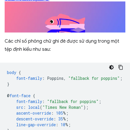
Các chỉ số phông chữ ghi đè được sử dụng trong một
tệp định kiểu như sau:
body
{
font-family
:
Poppins
,
"fallback for poppins"
;
}
@
font-face
{
font-family
:
"fallback for poppins"
;
src
:
local
(
"Times New Roman"
);
ascent-override
:
105
%;
descent-override
:
35
%;
line-gap-override
:
10
%;