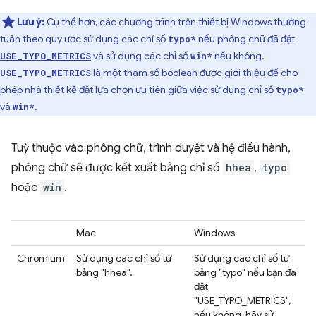
Lưu ý:
Cụ thể hơn, các chương trình trên thiết bị Windows thường
tuân theo quy ước sử dụng các chỉ số
nếu phông chữ đã đặt
typo*
và sử dụng các chỉ số
nếu không.
USE_TYPO_METRICS
win*
là một tham số boolean được giới thiệu để cho
USE_TYPO_METRICS
phép nhà thiết kế đặt lựa chọn ưu tiên giữa việc sử dụng chỉ số
typo*
và
.
win*
Tuỳ thuộc vào phông chữ, trình duyệt và hệ điều hành,
phông chữ sẽ được kết xuất bằng chỉ số
hhea
,
typo
hoặc
win
.
Mac
Windows
Chromium
Sử dụng các chỉ số từ
Sử dụng các chỉ số từ
bảng "hhea".
bảng "typo" nếu bạn đã
đặt
"USE_TYPO_METRICS",
nếu không, hãy sử