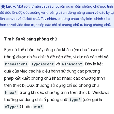
Lưu ý:
Một số thư viện JavaScript liên quan đến phông chữ ước tính
độ dốc lên, độ dốc xuống và khoảng cách dòng bằng cách vẽ các ký tự
lên canvas và đo kết quả. Tuy nhiên, phương pháp này kém chính xác
hơn so với việc đọc trực tiếp các chỉ số phông chữ từ bảng phông chữ.
Tìm hiểu về bảng phông chữ
Bạn có thể nhận thấy rằng các khái niệm như "ascent"
(tăng) được nhiều chỉ số đề cập đến, ví dụ: có các chỉ số
hheaAscent
,
typoAscent
và
winAscent
. Đây là kết
quả của việc các hệ điều hành sử dụng các phương
pháp kết xuất phông chữ khác nhau: các chương trình
trên thiết bị OSX thường sử dụng chỉ số phông chữ
hhea*
, trong khi các chương trình trên thiết bị Windows
thường sử dụng chỉ số phông chữ
typo*
(còn gọi là
sTypo*
) hoặc
win*
.