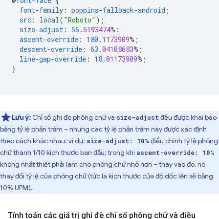
@
font-face
{
font-family
:
poppins-fallback-android
;
src
:
local
(
"Roboto"
);
size-adjust
:
55
.
5193474
%:
ascent-override
:
180
.
1173909
%;
descent-override
:
63
.
04108683
%;
line-gap-override
:
18
.
01173909
%;
}
Lưu ý:
Chỉ số ghi đè phông chữ và
đều được khai báo
size-adjust
bằng tỷ lệ phần trăm – nhưng các tỷ lệ phần trăm này được xác định
theo cách khác nhau: ví dụ:
điều chỉnh tỷ lệ phông
size-adjust: 10%
chữ thành 1/10 kích thước ban đầu; trong khi
ascent-override: 10%
không nhất thiết phải làm cho phông chữ nhỏ hơn – thay vào đó, nó
thay đổi tỷ lệ của phông chữ (tức là kích thước của độ dốc lên sẽ bằng
10% UPM).
Tính toán các giá trị ghi đè chỉ số phông chữ và điều