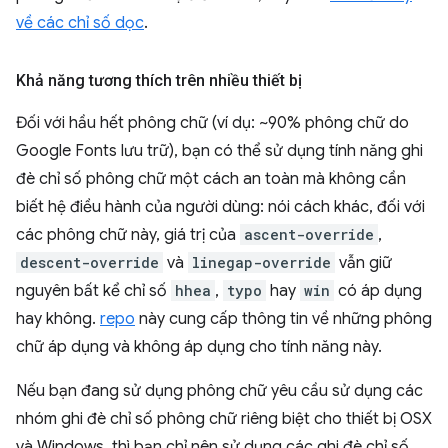
về các chỉ số dọc
.
Khả năng tương thích trên nhiều thiết bị
Đối với hầu hết phông chữ (ví dụ: ~90% phông chữ do
Google Fonts lưu trữ), bạn có thể sử dụng tính năng ghi
đè chỉ số phông chữ một cách an toàn mà không cần
biết hệ điều hành của người dùng: nói cách khác, đối với
các phông chữ này, giá trị của
ascent-override
,
descent-override
và
linegap-override
vẫn giữ
nguyên bất kể chỉ số
hhea
,
typo
hay
win
có áp dụng
hay không.
repo
này cung cấp thông tin về những phông
chữ áp dụng và không áp dụng cho tính năng này.
Nếu bạn đang sử dụng phông chữ yêu cầu sử dụng các
nhóm ghi đè chỉ số phông chữ riêng biệt cho thiết bị OSX
và Windows, thì bạn chỉ nên sử dụng các ghi đè chỉ số