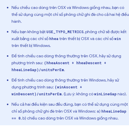
Nếu chiều cao dòng trên OSX và Windows giống nhau, bạn có
thể sử dụng cùng một chỉ số phông chữ ghi đè cho cả hai hệ điều
hành.
Nếu bạn không bật
, phông chữ sẽ được kết
USE_TYPO_METRICS
xuất bằng các chỉ số
trên thiết bị OSX và các chỉ số
hhea
win
trên thiết bị Windows.
Để tính chiều cao dòng thông thường trên OSX, hãy sử dụng
phương trình sau:
(hheaAscent + hheaDescent +
.
hheaLineGap)/unitsPerEm
Để tính chiều cao dòng thông thường trên Windows, hãy sử
dụng phương trình sau:
(winAscent +
. (Lưu ý: không có
nào).
winDescent)/unitsPerEm
winLineGap
Nếu cả hai điều kiện sau đều đúng, bạn có thể sử dụng cùng một
chỉ số phông chữ ghi đè trên OSX và Windows: a)
hheaLineGap
, b) chiều cao dòng trên OSX và Windows giống nhau.
== 0