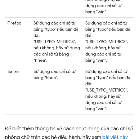
dụng các chỉ số từ
bảng "win".
Firefox
Sử dụng các chỉ số từ
Sử dụng các chỉ số từ
bảng "typo" nếu bạn đã
bảng "typo" nếu bạn đã
đặt
đặt
"USE_TYPO_METRICS",
"USE_TYPO_METRICS",
nếu không, hãy sử dụng
nếu không, hãy sử
các chỉ số từ bảng
dụng các chỉ số từ
"hhea".
bảng "win".
Safari
Sử dụng các chỉ số từ
Sử dụng các chỉ số từ
bảng "hhea".
bảng "typo" nếu bạn đã
đặt
"USE_TYPO_METRICS",
nếu không, hãy sử
dụng các chỉ số từ
bảng "win".
Để biết thêm thông tin về cách hoạt động của các chỉ số
phông chữ trên các hệ điều hành, hãy xem
bài viết này