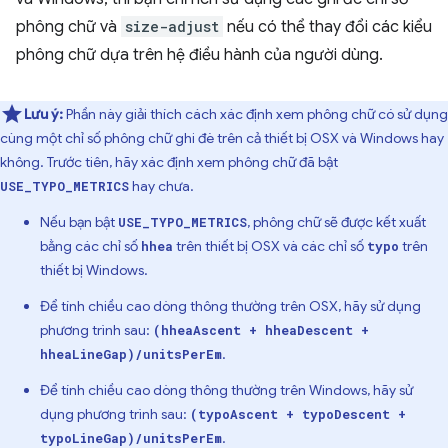
phông chữ và
size-adjust
nếu có thể thay đổi các kiểu
phông chữ dựa trên hệ điều hành của người dùng.
Lưu ý:
Phần này giải thích cách xác định xem phông chữ có sử dụng
cùng một chỉ số phông chữ ghi đè trên cả thiết bị OSX và Windows hay
không. Trước tiên, hãy xác định xem phông chữ đã bật
hay chưa.
USE_TYPO_METRICS
Nếu bạn bật
, phông chữ sẽ được kết xuất
USE_TYPO_METRICS
bằng các chỉ số
trên thiết bị OSX và các chỉ số
trên
hhea
typo
thiết bị Windows.
Để tính chiều cao dòng thông thường trên OSX, hãy sử dụng
phương trình sau:
(hheaAscent + hheaDescent +
.
hheaLineGap)/unitsPerEm
Để tính chiều cao dòng thông thường trên Windows, hãy sử
dụng phương trình sau:
(typoAscent + typoDescent +
.
typoLineGap)/unitsPerEm