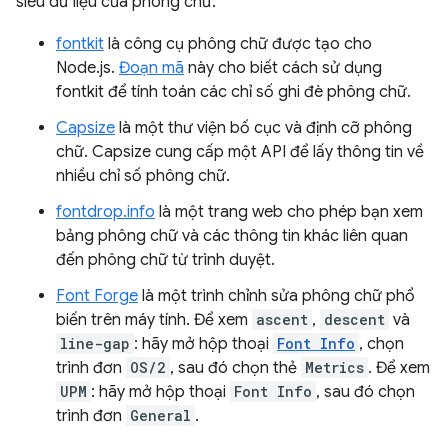
siêu dữ liệu của phông chữ:
fontkit
là công cụ phông chữ được tạo cho
Node.js.
Đoạn mã
này cho biết cách sử dụng
fontkit để tính toán các chỉ số ghi đè phông chữ.
Capsize
là một thư viện bố cục và định cỡ phông
chữ. Capsize cung cấp một API để lấy thông tin về
nhiều chỉ số phông chữ.
fontdrop.info
là một trang web cho phép bạn xem
bảng phông chữ và các thông tin khác liên quan
đến phông chữ từ trình duyệt.
Font Forge
là một trình chỉnh sửa phông chữ phổ
biến trên máy tính. Để xem
ascent
,
descent
và
line-gap
: hãy mở hộp thoại
Font Info
, chọn
trình đơn
OS/2
, sau đó chọn thẻ
Metrics
. Để xem
UPM
: hãy mở hộp thoại
Font Info
, sau đó chọn
trình đơn
General
.