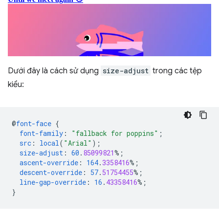
Dưới đây là cách sử dụng
size-adjust
trong các tệp
kiểu:
@
font-face
{
font-family
:
"fallback for poppins"
;
src
:
local
(
"Arial"
);
size-adjust
:
60
.
85099821
%;
ascent-override
:
164
.
3358416
%;
descent-override
:
57
.
51754455
%;
line-gap-override
:
16
.
43358416
%;
}