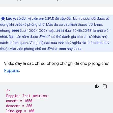
Lưu ý:
Số đơn vị trên em (UPM)
đề cập đến kích thước lưới được sử
dụng khi thiết kế phông chữ. Mặc dù có các kích thước lưới khác,
nhưng
(lưới 1000x1000) hoặc
(lưới 2048x2048) là phổ biến
1000
2048
nhất. Bạn cần nắm được UPM để có thể đánh giá các chỉ số khác một
cách khách quan. Ví dụ: độ cao của
có ý nghĩa rất khác nhau tuỳ
900
thuộc vào việc phông chữ có UPM là
hay
.
1000
2048
Ví dụ: đây là các chỉ số phông chữ ghi đè cho phông chữ
Poppins
:
/*
Poppins font metrics:
ascent = 1050
descent = 350
line-gap = 100