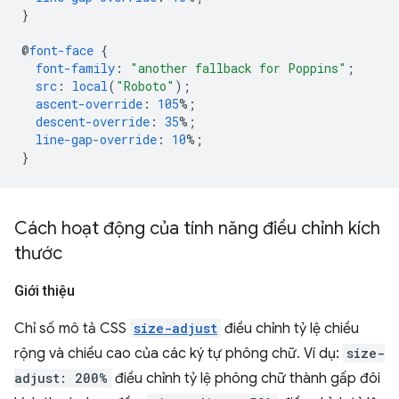
}
@
font-face
{
font-family
:
"another fallback for Poppins"
;
src
:
local
(
"Roboto"
);
ascent-override
:
105
%;
descent-override
:
35
%;
line-gap-override
:
10
%;
}
Cách hoạt động của tính năng điều chỉnh kích
thước
Giới thiệu
Chỉ số mô tả CSS
size-adjust
điều chỉnh tỷ lệ chiều
rộng và chiều cao của các ký tự phông chữ. Ví dụ:
size-
adjust: 200%
điều chỉnh tỷ lệ phông chữ thành gấp đôi