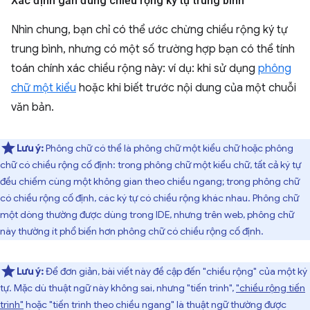
Xác định gần đúng chiều rộng ký tự trung bình
Nhìn chung, bạn chỉ có thể ước chừng chiều rộng ký tự
trung bình, nhưng có một số trường hợp bạn có thể tính
toán chính xác chiều rộng này: ví dụ: khi sử dụng
phông
chữ một kiểu
hoặc khi biết trước nội dung của một chuỗi
văn bản.
Lưu ý:
Phông chữ có thể là phông chữ một kiểu chữ hoặc phông
chữ có chiều rộng cố định: trong phông chữ một kiểu chữ, tất cả ký tự
đều chiếm cùng một không gian theo chiều ngang; trong phông chữ
có chiều rộng cố định, các ký tự có chiều rộng khác nhau. Phông chữ
một dòng thường được dùng trong IDE, nhưng trên web, phông chữ
này thường ít phổ biến hơn phông chữ có chiều rộng cố định.
Lưu ý:
Để đơn giản, bài viết này đề cập đến "chiều rộng" của một ký
tự. Mặc dù thuật ngữ này không sai, nhưng "tiến trình",
"chiều rộng tiến
trình"
hoặc "tiến trình theo chiều ngang" là thuật ngữ thường được