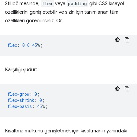
Stil bölmesinde,
flex
veya
padding
gibi CSS kısayol
özelliklerini genişletebilir ve sizin için tanımlanan tüm
özellikleri görebilirsiniz. Ör.
flex
:
0
0
45
%;
Karşılığı şudur:
flex-grow
:
0
;
flex-shrink
:
0
;
flex-basis
:
45
%;
Kısaltma mülkünü genişletmek için kısaltmanın yanındaki