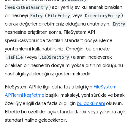
(
webkitGetAsEntry
) adlı yeni işlevi kullanarak bırakılan
bir nesneyi
Entry
(
FileEntry
veya
DirectoryEntry
)
olarak değerlendirebilmeniz olduğunu unutmayın.
Entry
nesnesine eriştikten sonra, FileSystem API
spesifikasyonunda tanıtılan standart dosya işleme
yöntemlerini kullanabilirsiniz. Örneğin, bu örnekte
.isFile
(veya
.isDirectory
) alanını inceleyerek
bırakılan bir nesnenin dosya mı yoksa dizin mi olduğunu
nasıl algılayabileceğiniz gösterilmektedir.
FileSystem API ile ilgili daha fazla bilgi için
FileSystem
API'lerini keşfetme
başlıklı makaleyi, yeni sürükle ve bırak
özelliğiyle ilgili daha fazla bilgi için
bu dokümanı
okuyun.
Elbette bu özellikler açık standartlardır veya yakında açık
standart haline geleceklerdir.