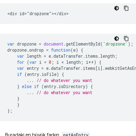
var
dropzone
=
document
.
getElementById
(
'dropzone'
);
dropzone
.
ondrop
=
function
(
e
)
{
var
length
=
e
.
dataTransfer
.
items
.
length
;
for
(
var
i
=
0
;
i
 < 
length
;
i
++
)
{
var
entry
=
e
.
dataTransfer
.
items
[
i
].
webkitGetAsE
if
(
entry
.
isFile
)
{
...
// do whatever you want
}
else
if
(
entry
.
isDirectory
)
{
...
// do whatever you want
}
}
};
Buradaki en büyük farkın,
getAsEntry