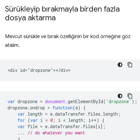
Sürükleyip bırakmayla birden fazla
dosya aktarma
Mevcut sürükle ve bırak özelliğinin bir kod örneğine göz
atalım.
var
dropzone
=
document
.
getElementById
(
'dropzone'
);
dropzone
.
ondrop
=
function
(
e
)
{
var
length
=
e
.
dataTransfer
.
files
.
length
;
for
(
var
i
=
0
;
i
 < 
length
;
i
++
)
{
var
file
=
e
.
dataTransfer
.
files
[
i
];
...
// do whatever you want
}