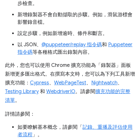
步檢查。
新增錄製器不會自動擷取的步驟。例如，滑鼠游標會
影響錄音檔。
設定步驟，例如新增逾時、條件和斷言。
以 JSON、
@puppeteer/replay 指令碼
和
Puppeteer
指令碼
等各種格式匯出錄製內容。
此外，您也可以使用 Chrome 擴充功能為「錄製器」
面板
新增更多匯出格式。在撰寫本文時，您可以為下列工具新增
擴充功能：
Cypress
、
WebPageTest
、
Nightwatch
、
Testing Library
和
WebdriverIO
。請參閱
擴充功能的完整
清單
。
詳情請參閱：
如要瞭解基本概念，請參閱「
記錄、重播及評估使用
者流程
」。