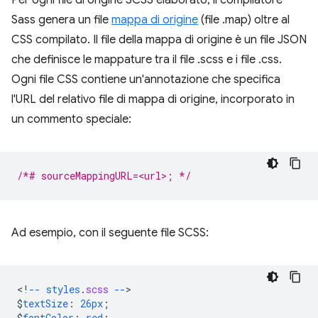
Sass genera un file
mappa di origine
(file .map) oltre al
CSS compilato. Il file della mappa di origine è un file JSON
che definisce le mappature tra il file .scss e i file .css.
Ogni file CSS contiene un'annotazione che specifica
l'URL del relativo file di mappa di origine, incorporato in
un commento speciale:
/*# sourceMappingURL=<url>; */
Ad esempio, con il seguente file SCSS:
<
!
--
styles
.
scss
--
$
textSize
:
26px
;
$
fontColor
:
red
;