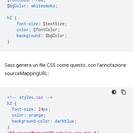
$
bgColor
:
whitesmoke
;
h2
{
font-size
:
$
textSize
;
color
:
$
fontColor
;
background
:
$
bgColor
;
}
Sass genera un file CSS come questo, con l'annotazione
sourceMappingURL:
<
!
--
styles
.
css
--
h2
{
font-size
:
24
px
;
color
:
orange
;
background-color
:
darkblue
;
}
/*# sourceMappingURL=styles.css.map */