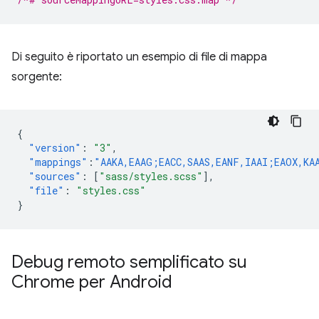
Di seguito è riportato un esempio di file di mappa
sorgente:
{
"version"
:
"3"
,
"mappings"
:
"AAKA,EAAG;EACC,SAAS,EANF,IAAI;EAOX,KA
"sources"
:
[
"sass/styles.scss"
],
"file"
:
"styles.css"
}
Debug remoto semplificato su
Chrome per Android