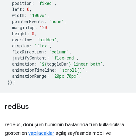
position
:
'fixed'
,
left
:
0
,
width
:
'100vw'
,
pointerEvents
:
'none'
,
marginTop
:
120
,
height
:
0
,
overflow
:
'hidden'
,
display
:
'flex'
,
flexDirection
:
'column'
,
justifyContent
:
'flex-end'
,
animation
:
`
${
toggleBar
}
 linear both`
,
animationTimeline
:
'scroll()'
,
animationRange
:
'20px 70px'
,
});
red
Bus
redBus, dönüşüm hunisinin başlarında tüm kullanıcılara
gösterilen
yapılacaklar
açılış sayfasında mobil ve