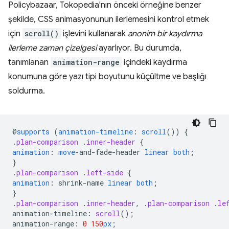
Policybazaar, Tokopedia'nın önceki örneğine benzer
şekilde, CSS animasyonunun ilerlemesini kontrol etmek
için
scroll()
işlevini kullanarak
anonim bir kaydırma
ilerleme zaman çizelgesi
ayarlıyor. Bu durumda,
tanımlanan
animation-range
içindeki kaydırma
konumuna göre yazı tipi boyutunu küçültme ve başlığı
soldurma.
@
supports
(
animation-timeline
:
scroll
())
{
.
plan-comparison
.
inner-header
{
animation
:
move
-
and-fade-header
linear
both
;
}
.
plan-comparison
.
left-side
{
animation
:
shrink-name
linear
both
;
}
.
plan-comparison
.
inner-header
,
.
plan-comparison
.
le
animation-timeline
:
scroll
();
animation-range
:
0
150
px
;