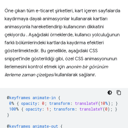
Öne çıkan tüm e-ticaret şirketleri, kart içeren sayfalarda
kaydırmaya dayalı animasyonlar kullanarak kartları
animasyonla hareketlendirip kullanıcının dikkatini
çekiyordu . Aşağıdaki örneklerde, kullanıcı yolculuğunun
farklı bölümlerindeki kartlarda kaydırma efektleri
gösterilmektedir. Bu genellikle, aşağıdaki CSS
snippet'inde gösterildiği gibi, özel CSS animasyonunun
ilerlemesini kontrol etmek için
anonim bir görünüm
ilerleme zaman çizelgesi
kullanılarak sağlanır.
@
keyframes
animate-in
{
0
%
{
opacity
:
0
;
transform
:
translateY
(
10
%
);
}
100
%
{
opacity
:
1
;
transform
:
translateY
(
0
);
}
}
@
keyframes
animate-out
{