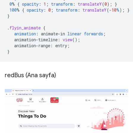
0
%
{
opacity
:
1
;
transform
:
translateY
(
0
);
}
100
%
{
opacity
:
0
;
transform
:
translateY
(
-10
%
);
}
}
.
flyin_animate
{
animation
:
animate-in
linear
forwards
;
animation-timeline
:
view
();
animation-range
:
entry
;
}
red
Bus (Ana sayfa)