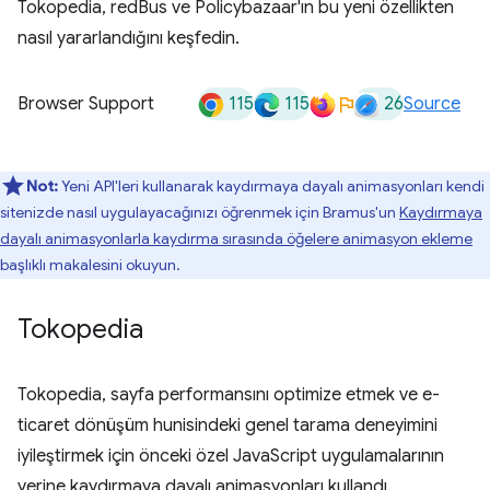
Tokopedia, redBus ve Policybazaar'ın bu yeni özellikten
nasıl yararlandığını keşfedin.
115
115
26
Browser Support
Source
Not:
Yeni API'leri kullanarak kaydırmaya dayalı animasyonları kendi
sitenizde nasıl uygulayacağınızı öğrenmek için Bramus'un
Kaydırmaya
dayalı animasyonlarla kaydırma sırasında öğelere animasyon ekleme
başlıklı makalesini okuyun.
Tokopedia
Tokopedia, sayfa performansını optimize etmek ve e-
ticaret dönüşüm hunisindeki genel tarama deneyimini
iyileştirmek için önceki özel JavaScript uygulamalarının
yerine kaydırmaya dayalı animasyonları kullandı.