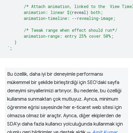
       /* Attach animation, linked to the  View Time
       animation: linear 
${
reveal
}
 both;
       animation-timeline: --revealing-image;
       /* Tweak range when effect should run*/
       animation-range: entry 25% cover 50%;
   }
`
;
Bu özellik, daha iyi bir deneyimle performansı
mükemmel bir şekilde birleştirdiği için SEO'daki sayfa
deneyimi sinyallerimizi artırıyor. Bu nedenle, bu özelliği
kullanıma sunmaktan çok mutluyuz. Ayrıca, minimum
öğrenme eğrisi sayesinde her e-ticaret web sitesi için
olmazsa olmaz bir araçtır. Ayrıca, diğer ekiplerden de
SDA'yı daha fazla kullanıcı yolculuğunda kullanmak için
olumlu geri bildirimler ve destek aldık.—
Amit Kumar
,