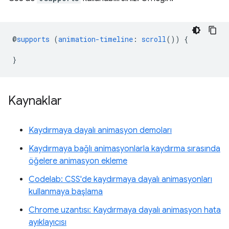
@
supports
(
animation-timeline
:
scroll
())
{
}
Kaynaklar
Kaydırmaya dayalı animasyon demoları
Kaydırmaya bağlı animasyonlarla kaydırma sırasında
öğelere animasyon ekleme
Codelab: CSS'de kaydırmaya dayalı animasyonları
kullanmaya başlama
Chrome uzantısı: Kaydırmaya dayalı animasyon hata
ayıklayıcısı