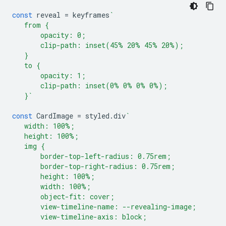
const
reveal
=
keyframes
`
   from {
       opacity: 0;
       clip-path: inset(45% 20% 45% 20%);
   }
   to {
       opacity: 1;
       clip-path: inset(0% 0% 0% 0%);
   }`
const
CardImage
=
styled
.
div
`
   width: 100%;
   height: 100%;
   img {
       border-top-left-radius: 0.75rem;
       border-top-right-radius: 0.75rem;
       height: 100%;
       width: 100%;
       object-fit: cover;
       view-timeline-name: --revealing-image;
       view-timeline-axis: block;