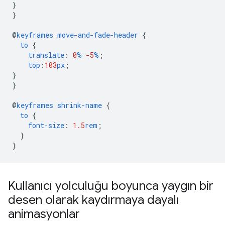
}
}
@
keyframes
move-and-fade-header
{
to
{
translate
:
0
%
-5
%
;
top
:
103
px
;
}
}
@
keyframes
shrink-name
{
to
{
font-size
:
1.5
rem
;
}
}
Kullanıcı yolculuğu boyunca yaygın bir
desen olarak kaydırmaya dayalı
animasyonlar