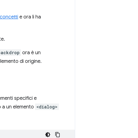
concetti
e ora li ha
te.
backdrop
ora è un
'elemento di origine.
ementi specifici e
o a un elemento
<dialog>