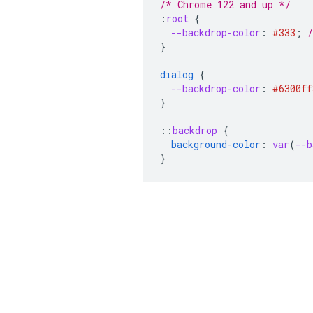
/* Chrome 122 and up */
:
root
{
--backdrop-color
:
#333
;
}
dialog
{
--backdrop-color
:
#6300ff
}
::
backdrop
{
background-color
:
var
(
--b
}