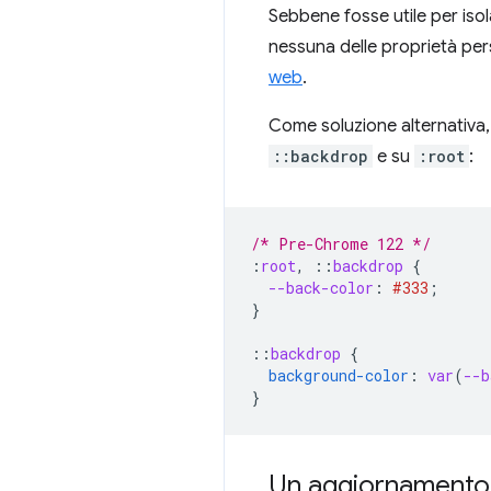
Sebbene fosse utile per isola
nessuna delle proprietà per
web
.
Come soluzione alternativa, 
::backdrop
e su
:root
:
/* Pre-Chrome 122 */
:
root
,
::
backdrop
{
--back-color
:
#333
;
}
::
backdrop
{
background-color
:
var
(
--b
}
Un aggiornamento