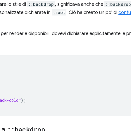
re lo stile di
::backdrop
, significava anche che
::backdrop
sonalizzate dichiarate in
:root
. Ciò ha creato un po' di
confus
per renderle disponibili, dovevi dichiarare esplicitamente le p
ack-color
);
 a
::
backdrop