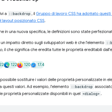
ivi a
::backdrop
, il
Gruppo di lavoro CSS ha adottato questi 
el layout posizionato CSS
.
one in una nuova specifica, le definizioni sono state perfeziona
n impatto diretto sugli sviluppatori web è che l'elemento
::
ro
, il che significa che eredita tutte le proprietà ereditabili dall
22
122
120
17.4
ossibile sostituire i valori delle proprietà personalizzate in el
 questi valori. Ad esempio, l'elemento
::backdrop
associat
 proprietà personalizzate disponibili in quel
<dialog>
.