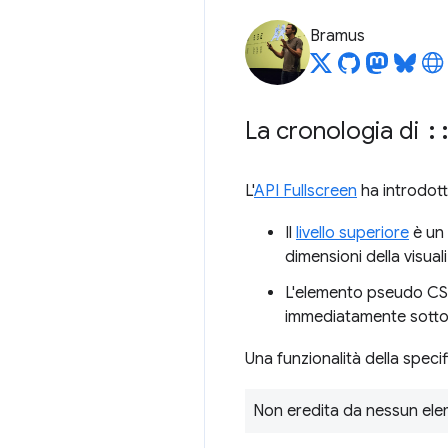
Bramus
La cronologia di
:
L'
API Fullscreen
ha introdott
Il
livello superiore
è un 
dimensioni della visualiz
L'elemento pseudo C
immediatamente sotto q
Una funzionalità della speci
Non eredita da nessun ele