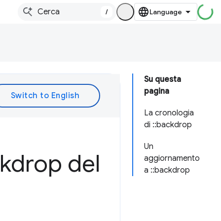
/
Su questa
pagina
La cronologia
di ::backdrop
Un
kdrop del
aggiornamento
a ::backdrop