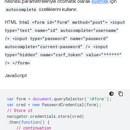
nesnesi parametreleriyle otomatik olarak
eşlemek
için
autocomplete
özelliklerini kullanır.
HTML
html <form id="form" method="post"> <input
type="text" name="id" autocomplete="username"
/> <input type="password" name="password"
autocomplete="current-password" /> <input
type="hidden" name="csrf_token" value="******"
/> </form>
JavaScript
var
form
=
document
.
querySelector
(
'\#form'
);
var
cred
=
new
PasswordCredential
(
form
);
// Store it
navigator
.
credentials
.
store
(
cred
)
.
then
(
function
()
{
// continuation