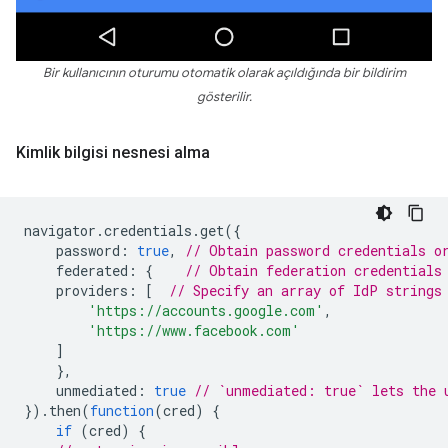
Bir kullanıcının oturumu otomatik olarak açıldığında bir bildirim
gösterilir.
Kimlik bilgisi nesnesi alma
navigator
.
credentials
.
get
({
password
:
true
,
// Obtain password credentials o
federated
:
{
// Obtain federation credentials
providers
:
[
// Specify an array of IdP strings
'https://accounts.google.com'
,
'https://www.facebook.com'
]
},
unmediated
:
true
// `unmediated: true` lets the 
}).
then
(
function
(
cred
)
{
if
(
cred
)
{