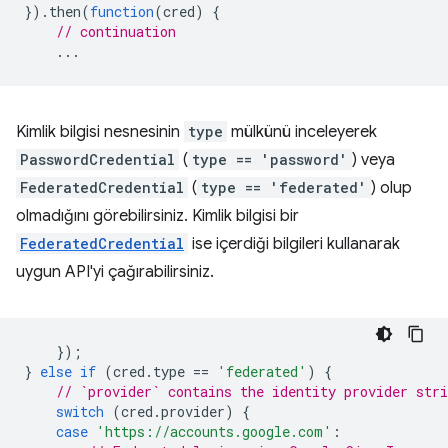
}).
then
(
function
(
cred
)
{
// continuation
...
Kimlik bilgisi nesnesinin
type
mülkünü inceleyerek
PasswordCredential
(
type == 'password'
) veya
FederatedCredential
(
type == 'federated'
) olup
olmadığını görebilirsiniz. Kimlik bilgisi bir
FederatedCredential
ise içerdiği bilgileri kullanarak
uygun API'yi çağırabilirsiniz.
});
}
else
if
(
cred
.
type
==
'federated'
)
{
// `provider` contains the identity provider stri
switch
(
cred
.
provider
)
{
case
'https://accounts.google.com'
: