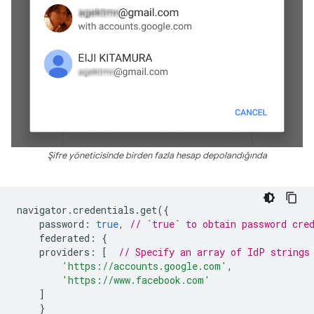
Şifre yöneticisinde birden fazla hesap depolandığında
navigator
.
credentials
.
get
({
password
:
true
,
// `true` to obtain password cre
federated
:
{
providers
:
[
// Specify an array of IdP strings
'https://accounts.google.com'
,
'https://www.facebook.com'
]
}