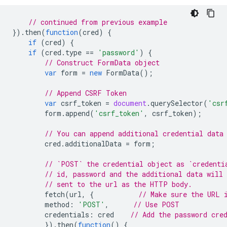
// continued from previous example
}).
then
(
function
(
cred
)
{
if
(
cred
)
{
if
(
cred
.
type
==
'password'
)
{
// Construct FormData object
var
form
=
new
FormData
();
// Append CSRF Token
var
csrf_token
=
document
.
querySelector
(
'csr
form
.
append
(
'csrf_token'
,
csrf_token
);
// You can append additional credential data
cred
.
additionalData
=
form
;
// `POST` the credential object as `credenti
// id, password and the additional data will 
// sent to the url as the HTTP body.
fetch
(
url
,
{
// Make sure the URL 
method
:
'POST'
,
// Use POST
credentials
:
cred
// Add the password cre
}).
then
(
function
()
{