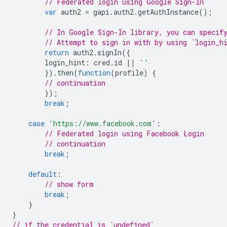
// Federated login using Google Sign-In
var
auth2
=
gapi
.
auth2
.
getAuthInstance
();
// In Google Sign-In library, you can specif
// Attempt to sign in with by using `login_h
return
auth2
.
signIn
({
login_hint
:
cred
.
id
||
''
}).
then
(
function
(
profile
)
{
// continuation
});
break
;
case
'https://www.facebook.com'
:
// Federated login using Facebook Login
// continuation
break
;
default
:
// show form
break
;
}
}
// if the credential is `undefined`