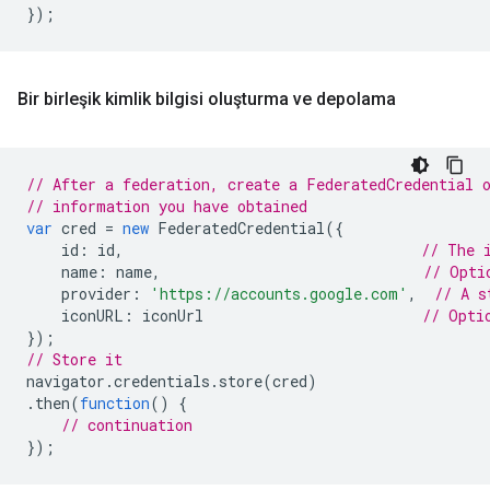
});
Bir birleşik kimlik bilgisi oluşturma ve depolama
// After a federation, create a FederatedCredential 
// information you have obtained
var
cred
=
new
FederatedCredential
({
id
:
id
,
// The 
name
:
name
,
// Opti
provider
:
'https://accounts.google.com'
,
// A s
iconURL
:
iconUrl
// Opti
});
// Store it
navigator
.
credentials
.
store
(
cred
)
.
then
(
function
()
{
// continuation
});