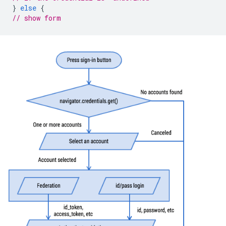
}
else
{
// show form