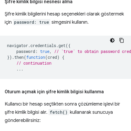
Şifre kimlik bilgisi nesnesi alma
Şifre kimlik bilgilerini hesap seçenekleri olarak göstermek
için
password: true
simgesini kullanın.
navigator
.
credentials
.
get
({
password
:
true
,
// `true` to obtain password cre
}).
then
(
function
(
cred
)
{
// continuation
...
Oturum açmak için şifre kimlik bilgisi kullanma
Kullanıcı bir hesap seçtikten sonra çözümleme işlevi bir
şifre kimlik bilgisi alır.
fetch()
kullanarak sunucuya
gönderebilirsiniz: