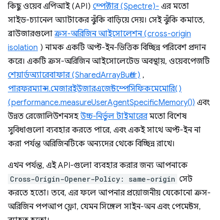
কিছু ওয়েব এপিআই (API)
স্পেক্টার (Spectre)-
এর মতো
সাইড-চ্যানেল অ্যাটাকের ঝুঁকি বাড়িয়ে দেয়। সেই ঝুঁকি কমাতে,
ব্রাউজারগুলো
ক্রস-অরিজিন আইসোলেশন (cross-origin
isolation
) নামক একটি অপ্ট-ইন-ভিত্তিক বিচ্ছিন্ন পরিবেশ প্রদান
করে। একটি ক্রস-অরিজিন আইসোলেটেড অবস্থায়, ওয়েবপেজটি
শেয়ার্ডঅ্যারেবাফার (SharedArrayBuffer)
,
পারফরম্যান্স.মেজারইউজারএজেন্টস্পেসিফিকমেমোরি()
(performance.measureUserAgentSpecificMemory())
এবং
উন্নত রেজোলিউশনসহ
উচ্চ-নির্ভুল টাইমারের
মতো বিশেষ
সুবিধাগুলো ব্যবহার করতে পারে, এবং একই সাথে অপ্ট-ইন না
করা পর্যন্ত অরিজিনটিকে অন্যদের থেকে বিচ্ছিন্ন রাখে।
এখন পর্যন্ত, এই API-গুলো ব্যবহার করার জন্য আপনাকে
Cross-Origin-Opener-Policy: same-origin
সেট
করতে হতো। তবে, এর ফলে আপনার প্রয়োজনীয় যেকোনো ক্রস-
অরিজিন পপআপ ফ্লো, যেমন সিঙ্গেল সাইন-অন এবং পেমেন্টস,