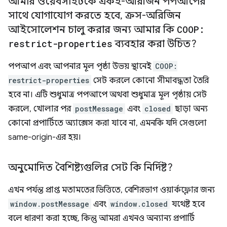
আমার ওয়েবসাইটকে একই-অরিজিন পপআপের
সাথে যোগাযোগ করতে হবে
,
ক্রস-অরিজিন
আইসোলেশন চালু করার জন্য আমার কি
COOP:
restrict-properties
ব্যবহার করা উচিত?
পপআপ এবং আপনার মূল পৃষ্ঠা উভয় স্থানেই
COOP:
restrict-properties
সেট করলে কোনো সীমাবদ্ধতা তৈরি
হবে না। এটি শুধুমাত্র পপআপে অথবা শুধুমাত্র মূল পৃষ্ঠায় সেট
করলে, খোলার পর
postMessage
এবং
closed
ছাড়া অন্য
কোনো প্রপার্টিতে অ্যাক্সেস করা যাবে না, এমনকি যদি সেগুলো
same-origin-এর হয়।
অনুমোদিত বৈশিষ্ট্যগুলির সেট কি নির্দিষ্ট?
এখন পর্যন্ত প্রাপ্ত মতামতের ভিত্তিতে, বেশিরভাগ ওয়ার্কফ্লোর জন্য
window.postMessage
এবং
window.closed
যথেষ্ট হবে
বলে ধারণা করা হচ্ছে, কিন্তু আমরা এখনও অন্যান্য প্রপার্টি