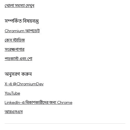
খোলা সমস্যা দেখুন
সম্পর্কিত বিষয়বস্তু
Chromium আপডেট
কেস স্টাডিজ
সংরক্ষণাগার
পডকাস্ট এবং শো
অনুসরণ করুন
X-এ @ChromiumDev
YouTube
LinkedIn-এ বিকাশকারীদের জন্য Chrome
আরএসএস