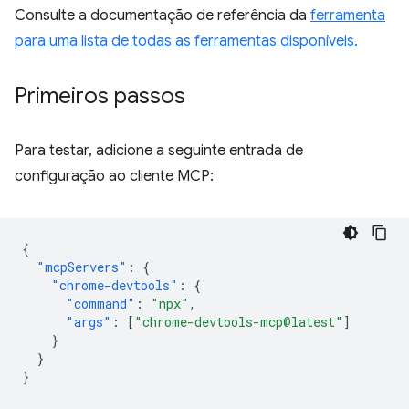
Consulte a documentação de referência da
ferramenta
para uma lista de todas as ferramentas disponíveis.
Primeiros passos
Para testar, adicione a seguinte entrada de
configuração ao cliente MCP:
{
"mcpServers"
:
{
"chrome-devtools"
:
{
"command"
:
"npx"
,
"args"
:
[
"chrome-devtools-mcp@latest"
]
}
}
}