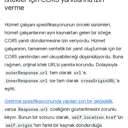
verme
Hizmet çalışanı spesifikasyonunun önceki sürümleri,
hizmet çalışanlarının aynı kaynaktan gelen bir isteğe
CORS yanıtı döndürmesine izin veriyordu. Hizmet
çalışanının, tamamen sentetik bir yanıt oluşturmak için bir
CORS yanıtından veri okuyabileceği düşünülüyordu. Buna
rağmen, orijinal istek URL'si yanıtta korundu. Dolayısıyla
outerResponse.url
tam olarak
url
'e,
innerResponse.url
ise tam olarak
crossOriginURL
'a
eşitti.
Getirme spesifikasyonunda yapılan son bir değişiklik
,
varsa
Response.url
özelliğinin gösterilmesini zorunlu
kılıyor. Bunun bir sonucu olarak,
self.location.href
'ün
self.origin
'ten farklı bir kaynak döndürdüğü