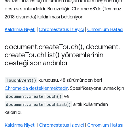
66'dan itibaren üç bölümden oluşan konum değerleri için
destek sonlandırıldı. Bu özelliğin Chrome 68'de (Temmuz
2018 civarında) kaldırılması bekleniyor.
Kaldırma Niyeti
|
Chromestatus İzleyici
|
Chromium Hatası
document
.
create
Touch(
)
,
document
.
create
Touch
List(
) yöntemlerinin
desteği sonlandırıldı
TouchEvent()
kurucusu, 48 sürümünden beri
Chrome'da desteklenmektedir
. Spesifikasyona uymak için
document.createTouch()
ve
document.createTouchList()
artık kullanımdan
kaldırıldı.
Kaldırma Niyeti
|
Chromestatus İzleyici
|
Chromium Hatası