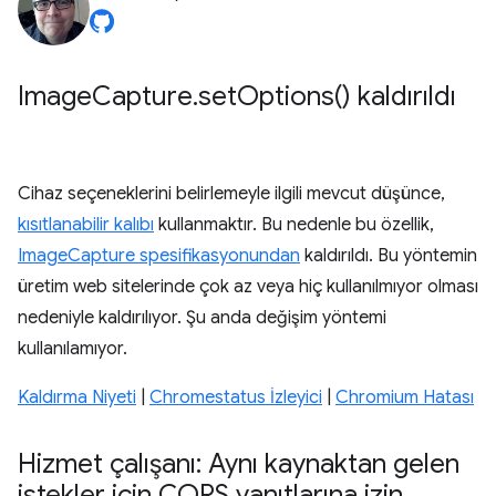
Image
Capture
.
set
Options(
) kaldırıldı
Cihaz seçeneklerini belirlemeyle ilgili mevcut düşünce,
kısıtlanabilir kalıbı
kullanmaktır. Bu nedenle bu özellik,
ImageCapture spesifikasyonundan
kaldırıldı. Bu yöntemin
üretim web sitelerinde çok az veya hiç kullanılmıyor olması
nedeniyle kaldırılıyor. Şu anda değişim yöntemi
kullanılamıyor.
Kaldırma Niyeti
|
Chromestatus İzleyici
|
Chromium Hatası
Hizmet çalışanı: Aynı kaynaktan gelen
istekler için CORS yanıtlarına izin