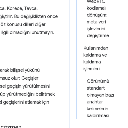
WebRTC
kodlamalı
ponca, Korece, Tayca,
dönüşüm:
iştirir. Bu değişiklikten önce
meta veri
 söz konusu dilleri diğer
işlevlerini
 ilgili olmadığını unutmayın.
değiştirme
Kullanımdan
kaldırma ve
kaldırma
işlemleri
arak bilişsel yükünü
umsuz olur: Geçişler
Görünümü
örsel geçişin yürütülmesini
standart
tüp yürütmediğini belirtmek
olmayan bazı
anahtar
el geçişlerini atlamak için
kelimelerin
kaldırılması
u çözmez