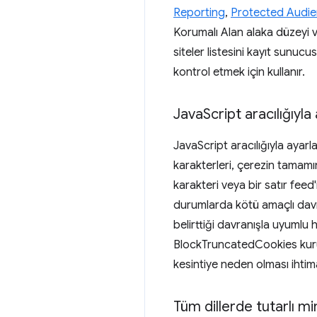
Reporting
,
Protected Audie
Korumalı Alan alaka düzeyi ve 
siteler listesini kayıt sunucu
kontrol etmek için kullanır.
Java
Script aracılığıyl
JavaScript aracılığıyla ayarl
karakterleri, çerezin tamamı
karakteri veya bir satır fee
durumlarda kötü amaçlı davra
belirttiği davranışla uyumlu h
BlockTruncatedCookies kurumsa
kesintiye neden olması ihtimal
Tüm dillerde tutarlı m