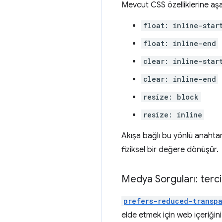
Mevcut CSS özelliklerine aşa
float: inline-star
float: inline-end
clear: inline-star
clear: inline-end
resize: block
resize: inline
Akışa bağlı bu yönlü anahta
fiziksel bir değere dönüşür.
Medya Sorguları: tercih 
prefers-reduced-transp
elde etmek için web içeriğini