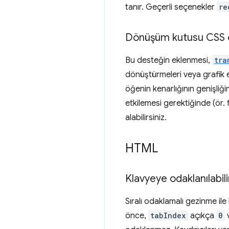
tanır. Geçerli seçenekler
re
Dönüşüm kutusu CSS öz
Bu desteğin eklenmesi,
tra
dönüştürmeleri veya grafik ef
öğenin kenarlığının genişliği
etkilemesi gerektiğinde (ör.
alabilirsiniz.
HTML
Klavyeye odaklanılabili
Sıralı odaklamalı gezinme ile k
önce,
tabIndex
açıkça
0
v