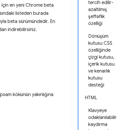
tercih edilir-
s için en yeni Chrome beta
azaltılmış
sındaki listeden burada
şeffaflık
arıyla beta sürümündedir. En
özelliği
 indirebilirsiniz.
Dönüşüm
kutusu CSS
özelliğinde
çizgi kutusu,
içerik kutusu
ve kenarlık
kutusu
desteği
psam kökünün yakınlığına
HTML
Klavyeye
odaklanılabilir
kaydırma