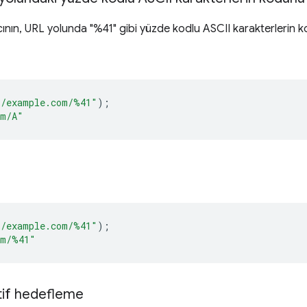
ırıcının, URL yolunda "%41" gibi yüzde kodlu ASCII karakterleri
//example.com/%41"
);
om/A"
//example.com/%41"
);
om/%41"
tif hedefleme