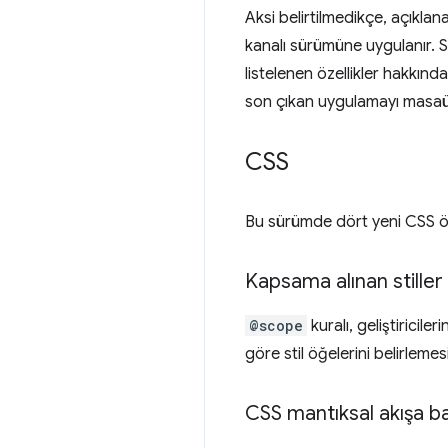
Aksi belirtilmedikçe, açıkl
kanalı sürümüne uygulanır. 
listelenen özellikler hakkınd
son çıkan uygulamayı masaü
CSS
Bu sürümde dört yeni CSS öze
Kapsama alınan stiller
@scope
kuralı, geliştiriciler
göre stil öğelerini belirlemes
CSS mantıksal akışa ba