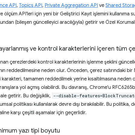
nce API
,
Topics API
,
Private Aggregation API
ve
Shared Stora
ölçüm API'leri için yeni bir Geliştirici Kayıt işlemini kullanıma 
sundan (bileşen güncelleyici aracılığıyla) getirir ve Özel Korumalı
a ayarlanmış ve kontrol karakterlerini içeren tüm ç
anan çerezlerdeki kontrol karakterlerinin işlenme şeklini güncelle
nın reddedilmesine neden olur. Önceden, çerez satırındaki bir N
d'i karakteri, tamamen reddedilmek yerine kısaltılmasına neden o
nışlara yol açmış olabilirdi. Bu davranış, Chrome'u RFC6265bis
ale getirir. Bu değişiklik,
--disable-features=BlockTruncat
l politikası kullanılarak devre dışı bırakılabilir. Bu politika, d
ine karşı çeşitli aşamalar için geçerlidir.
inimum yazı tipi boyutu