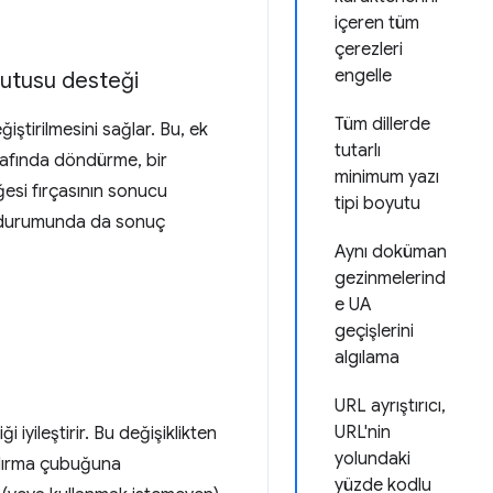
içeren tüm
çerezleri
engelle
kutusu desteği
Tüm dillerde
iştirilmesini sağlar. Bu, ek
tutarlı
trafında döndürme, bir
minimum yazı
ğesi fırçasının sonucu
tipi boyutu
si durumunda da sonuç
Aynı doküman
gezinmelerind
e UA
geçişlerini
algılama
URL ayrıştırıcı,
URL'nin
i iyileştirir. Bu değişiklikten
yolundaki
dırma çubuğuna
yüzde kodlu