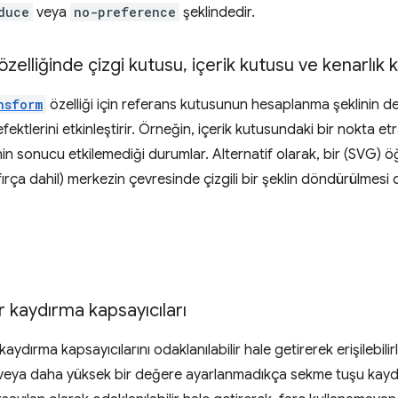
duce
veya
no-preference
şeklindedir.
elliğinde çizgi kutusu
,
içerik kutusu ve kenarlık 
nsform
özelliği için referans kutusunun hesaplanma şeklinin değ
ektlerini etkinleştirir. Örneğin, içerik kutusundaki bir nokta e
nin sonucu etkilemediği durumlar. Alternatif olarak, bir (SVG) ö
 fırça dahil) merkezin çevresinde çizgili bir şeklin döndürülme
r kaydırma kapsayıcıları
aydırma kapsayıcılarını odaklanılabilir hale getirerek erişilebilirliğ
eya daha yüksek bir değere ayarlanmadıkça sekme tuşu kay