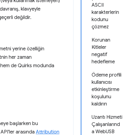
an (veya kullanmak istemeyen)
ASCII
 davranış, klavyeyle
karakterlerin
eçerli değildir.
kodunu
çözmez
Korunan
Kitleler
etni yerine özelliğin
negatif
metnin her zaman
hedefleme
nda hem de Quirks modunda
Ödeme profili
kullanıcısı
etkinleştirme
koşulunu
kaldırın
Uzantı Hizmeti
lmeye başlarken bu
Çalışanlarınd
a WebUSB
. API'ler arasında
Attribution