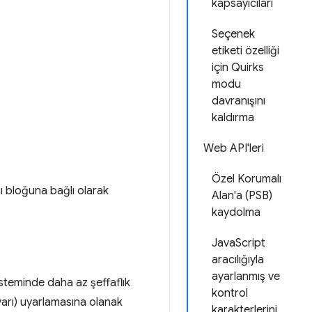
kapsayıcıları
Seçenek
etiketi özelliği
için Quirks
modu
davranışını
kaldırma
Web API'leri
Özel Korumalı
 bloğuna bağlı olarak
Alan'a (PSB)
kaydolma
JavaScript
aracılığıyla
ayarlanmış ve
 sisteminde daha az şeffaflık
kontrol
arı) uyarlamasına olanak
karakterlerini