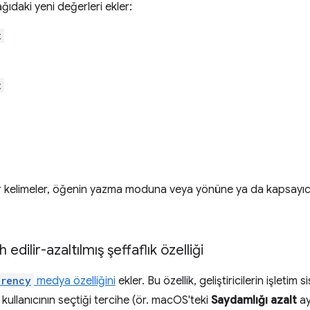
ğıdaki yeni değerleri ekler:
t
t
r kelimeler, öğenin yazma moduna veya yönüne ya da kapsayıcı
edilir-azaltılmış şeffaflık özelliği
arency
medya özelliğini
ekler. Bu özellik, geliştiricilerin işletim
 kullanıcının seçtiği tercihe (ör. macOS'teki
Saydamlığı azalt
ay