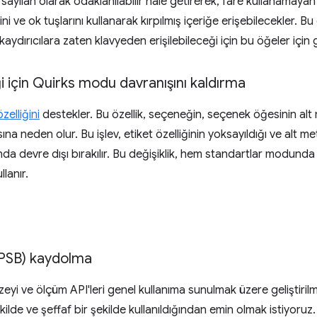
rsayılan olarak odaklanılabilir hale getirerek, fare kullanamay
ni ve ok tuşlarını kullanarak kırpılmış içeriğe erişebilecekler. Bu
kaydırıcılara zaten klavyeden erişilebileceği için bu öğeler için g
ği için Quirks modu davranışını kaldırma
zelliğini
destekler. Bu özellik, seçeneğin, seçenek öğesinin alt m
ına neden olur. Bu işlev, etiket özelliğinin yoksayıldığı ve alt 
a devre dışı bırakılır. Bu değişiklik, hem standartlar modu
llanır.
(PSB) kaydolma
eyi ve ölçüm API'leri genel kullanıma sunulmak üzere geliştiri
kilde ve şeffaf bir şekilde kullanıldığından emin olmak istiyoruz