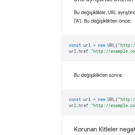
Bu değişiklikler, URL ayrışt
('A'). Bu değişiklikten önce:
const
url
=
new
URL
(
"http:
url
.
href
"http://example.c
Bu değişiklikten sonra:
const
url
=
new
URL
(
"http:
url
.
href
"http://example.c
Korunan Kitleler nega