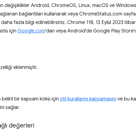
anan değişiklikler Android, ChromeOS, Linux, macOS ve Window
Sağlanan bağlantıları kullanarak veya ChromeStatus.com sayfa
a daha fazla bilgi edinebilirsiniz. Chrome 118, 13 Eylül 2023 itib
stü için
Google.com
'dan veya Android'de Google Play Store'dan
lliği eklenmiştir.
in belirli bir kapsam kökü için
stil kurallarını kapsamasını
ve bu ka
ini sağlar.
ğlı değerleri