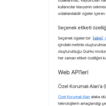
odaklanmaz. Kaydırıcıları va
kullanıcılar klavyenin sekmesi
odaklanılabilir öğeler içeren 
Seçenek etiketi özelli
Seçenek öğeleri bir
label
ö
içindeki metinle oluşturulmas
oluşturulduğu Quirks modund
her zaman etiket özelliğini ku
Web API'leri
Özel Korumalı Alan'a 
Özel Korumalı Alan
alaka düz
teknolojilerin amaçlandığı şe