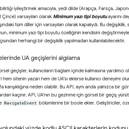
işilebilirliği iyileştirmek amacıyla, yedi dilde (Arapça, Farsça, Ja
el Çince) varsayılan olarak
Minimum yazı tipi boyutu
ayarını değ
ışındaki tüm diller için varsayılan olarak kapalıydı. Bu değişiklik,
 Bunun, minimum yazı tipi boyutu özelliğinin kendisini değiştirmeyle
k açısından herhangi bir değişiklik yapılmadan kullanılabilecektir.
erinde UA geçişlerini algılama
l geçişler, kullanıcıların bağlam içinde kalmasına yardımcı ol
ri hem sitenin yazarı hem de UA'sı eklerse kullanıcı deneyimi ol
kafa karışıklığına neden olabilir. Bu API, aynı anda yalnızca bir g
rdan kaçınır. API, UA'nın bu gezinme için görsel bir geçiş yürü
e
NavigateEvent
bölümlerine bir boole ekler. Geliştiriciler, öz
 yolundaki yüzde kodlu ASCII karakterlerin kodun