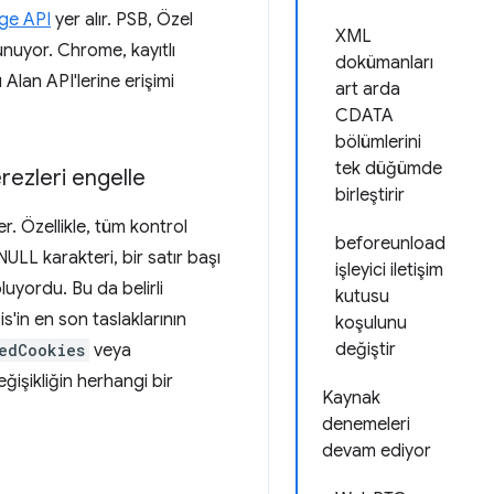
ge API
yer alır. PSB, Özel
XML
sunuyor. Chrome, kayıtlı
dokümanları
 Alan API'lerine erişimi
art arda
CDATA
bölümlerini
tek düğümde
erezleri engelle
birleştirir
r. Özellikle, tüm kontrol
beforeunload
ULL karakteri, bir satır başı
işleyici iletişim
luyordu. Bu da belirli
kutusu
'in en son taslaklarının
koşulunu
değiştir
edCookies
veya
eğişikliğin herhangi bir
Kaynak
denemeleri
devam ediyor