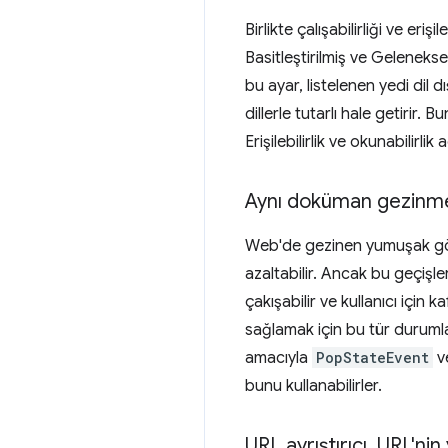
Birlikte çalışabilirliği ve er
Basitleştirilmiş ve Geleneks
bu ayar, listelenen yedi dil d
dillerle tutarlı hale getirir.
Erişilebilirlik ve okunabilirli
Aynı doküman gezinmel
Web'de gezinen yumuşak görse
azaltabilir. Ancak bu geçişle
çakışabilir ve kullanıcı için 
sağlamak için bu tür durumla
amacıyla
PopStateEvent
v
bunu kullanabilirler.
URL ayrıştırıcı
,
URL'nin