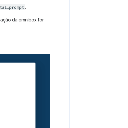
tallprompt
.
lação da omnibox for