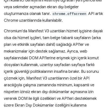
için kullanıcı deneyimini kesintiye uğratan yeni pencereler
veya sekmeler açmadan ekran dışı belgeler
oluşturmanıza olanak tanır.
chrome.offscreen
API artık
Chrome uzantılarında kullanılabilir.
Chromium'da Manifest V3 uzantıları hizmet işçisine dayalı
olsa da hizmet işçileri, tam belge tabanlı sayfaların (arka
plan ve etkinlik sayfaları dahil) sağladığı API'ler ve
mekanizmalar için destek sağlamaz. Ayrıca, web
sayfalarındaki DOM API'lerine erişmek için içerik komut
dosyaları kullanmak, uzantıyı sayfadan sayfaya farklı
içerik güvenliği politikalarının insafına bırakır. Bu sorunu
çözmek için, Manifest V3 uzantılarının özel bir API
aracılığıyla çalışma zamanında minimum, kapsamlı ve
nispeten izinsiz ekran dışı dokümanlar açmasına izin
vererek DOM ile ilgili özellikleri ve API'leri desteklemek
üzere Ekran Dışı Dokümanlar özelliğini kullanıma