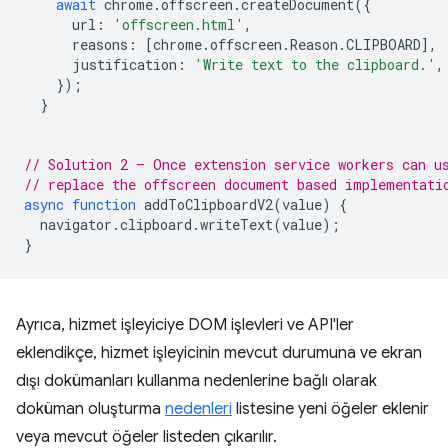
await
chrome
.
offscreen
.
createDocument
({
url
:
'offscreen.html'
,
reasons
:
[
chrome
.
offscreen
.
Reason
.
CLIPBOARD
],
justification
:
'Write text to the clipboard.'
,
});
}
// Solution 2 – Once extension service workers can u
// replace the offscreen document based implementati
async
function
addToClipboardV2
(
value
)
{
navigator
.
clipboard
.
writeText
(
value
);
}
Ayrıca, hizmet işleyiciye DOM işlevleri ve API'ler
eklendikçe, hizmet işleyicinin mevcut durumuna ve ekran
dışı dokümanları kullanma nedenlerine bağlı olarak
doküman oluşturma
nedenleri
listesine yeni öğeler eklenir
veya mevcut öğeler listeden çıkarılır.