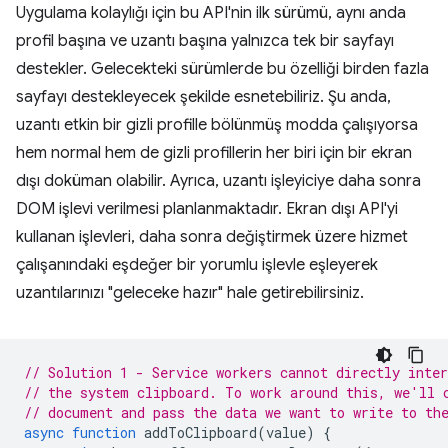
Uygulama kolaylığı için bu API'nin ilk sürümü, aynı anda
profil başına ve uzantı başına yalnızca tek bir sayfayı
destekler. Gelecekteki sürümlerde bu özelliği birden fazla
sayfayı destekleyecek şekilde esnetebiliriz. Şu anda,
uzantı etkin bir gizli profille bölünmüş modda çalışıyorsa
hem normal hem de gizli profillerin her biri için bir ekran
dışı doküman olabilir. Ayrıca, uzantı işleyiciye daha sonra
DOM işlevi verilmesi planlanmaktadır. Ekran dışı API'yi
kullanan işlevleri, daha sonra değiştirmek üzere hizmet
çalışanındaki eşdeğer bir yorumlu işlevle eşleyerek
uzantılarınızı "geleceke hazır" hale getirebilirsiniz.
// Solution 1 - Service workers cannot directly inter
// the system clipboard. To work around this, we'll 
// document and pass the data we want to write to th
async
function
addToClipboard
(
value
)
{