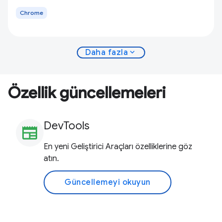
Chrome
expand_more
Daha fazla
Özellik güncellemeleri
DevTools
newspaper
En yeni Geliştirici Araçları özelliklerine göz
atın.
Güncellemeyi okuyun