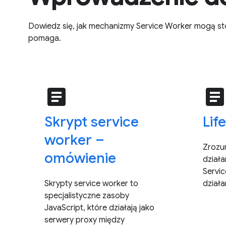
Dowiedz się, jak mechanizmy Service Worker mogą st
pomaga.
article
articl
Skrypt service
Lif
worker –
Zrozu
omówienie
dział
Servic
Skrypty service worker to
działan
specjalistyczne zasoby
JavaScript, które działają jako
serwery proxy między