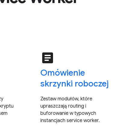
article
Omówienie
skrzynki roboczej
zy
Zestaw modułów, które
kryptu
upraszczają routing i
jsem
buforowanie w typowych
instancjach service worker.