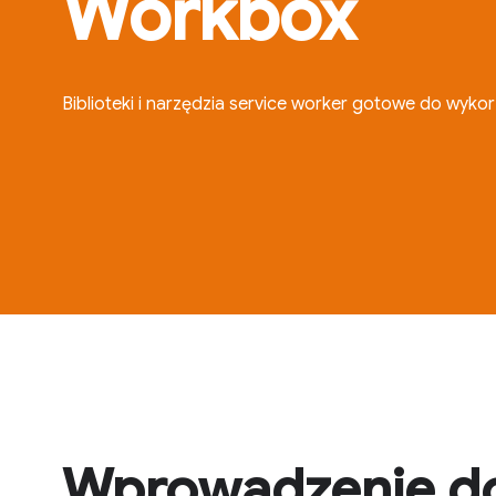
Workbox
Biblioteki i narzędzia service worker gotowe do wyk
Wprowadzenie d