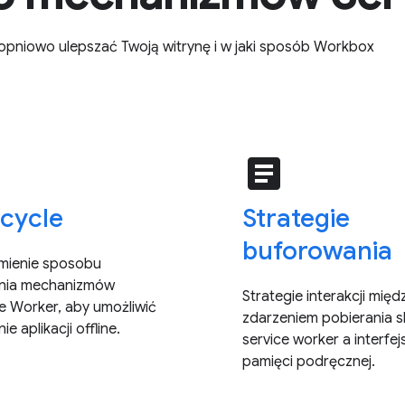
opniowo ulepszać Twoją witrynę i w jaki sposób Workbox
e
article
ecycle
Strategie
buforowania
mienie sposobu
ania mechanizmów
Strategie interakcji międ
e Worker, aby umożliwić
zdarzeniem pobierania s
ie aplikacji offline.
service worker a interfe
pamięci podręcznej.