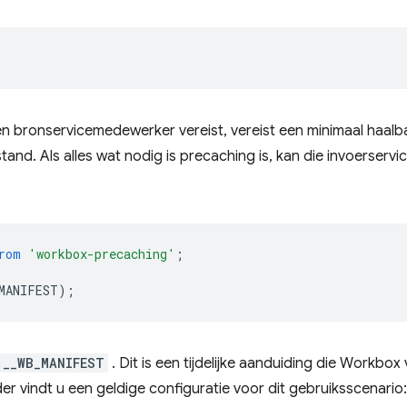
n bronservicemedewerker vereist, vereist een minimaal haalb
nd. Als alles wat nodig is precaching is, kan die invoerser
rom
'workbox-precaching'
;
MANIFEST
);
.__WB_MANIFEST
. Dit is een tijdelijke aanduiding die Workbo
r vindt u een geldige configuratie voor dit gebruiksscenario: