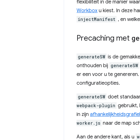
flexibiliteit in de manier w
Workbox
u kiest. In deze h
injectManifest
, en welke
Precaching met
ge
generateSW
is de gemakkel
onthouden bij
generateSW
er een voor u te genereren.
configuratieopties.
generateSW
doet standaard
webpack-plugin
gebruikt, 
in zijn
afhankelijkheidsgrafie
worker.js
naar de map sch
Aan de andere kant, als u
w