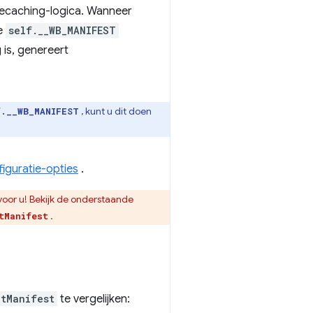
precaching-logica. Wanneer
le
self.__WB_MANIFEST
 is, genereert
, kunt u dit doen
f.__WB_MANIFEST
iguratie-opties
.
oor u! Bekijk de onderstaande
.
tManifest
ctManifest
te vergelijken: