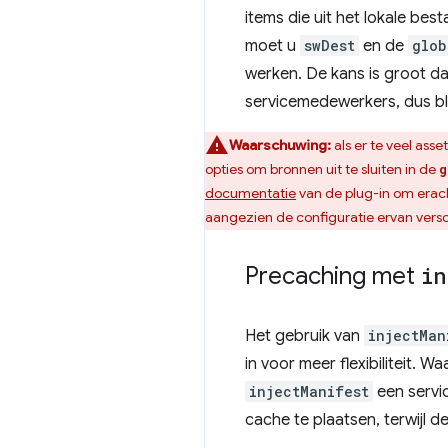
items die uit het lokale b
moet u
swDest
en de
glob
werken. De kans is groot da
servicemedewerkers, dus b
Waarschuwing:
als er te veel ass
opties om bronnen uit te sluiten in de
g
documentatie
van de plug-in om erac
aangezien de configuratie ervan versc
Precaching met
in
Het gebruik van
injectMan
in voor meer flexibiliteit. W
injectManifest
een servic
cache te plaatsen, terwijl d