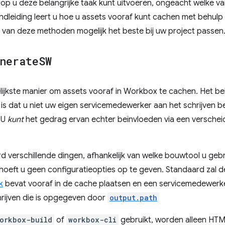
aarop u deze belangrijke taak kunt uitvoeren, ongeacht welke v
andleiding leert u hoe u assets vooraf kunt cachen met behul
 van deze methoden mogelijk het beste bij uw project passen
nerate
SW
ijkste manier om assets vooraf in Workbox te cachen. Het bel
is dat u niet uw eigen servicemedewerker aan het schrijven b
 U
kunt
het gedrag ervan echter beïnvloeden via een versche
 verschillende dingen, afhankelijk van welke bouwtool u geb
hoeft u geen configuratieopties op te geven. Standaard zal d
k
bevat vooraf in de cache plaatsen en een servicemedewer
rijven die is opgegeven door
output.path
orkbox-build
of
workbox-cli
gebruikt, worden alleen HTM