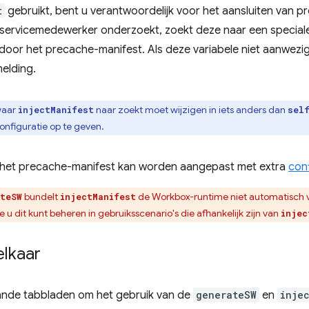
t
gebruikt, bent u verantwoordelijk voor het aansluiten van 
servicemedewerker onderzoekt, zoekt deze naar een specia
door het precache-manifest. Als deze variabele niet aanwezig
elding.
waar
naar zoekt moet wijzigen in iets anders dan
injectManifest
sel
onfiguratie op te geven.
in het precache-manifest kan worden aangepast met extra
conf
bundelt
de Workbox-runtime niet automatisch v
teSW
injectManifest
e u dit kunt beheren in gebruiksscenario's die afhankelijk zijn van
injec
elkaar
aande tabbladen om het gebruik van de
generateSW
en
inje