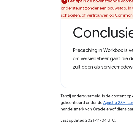
Let op:
In de bovenstaande voorbe
ondersteunt zonder een bouwstap. In v
schakelen, of vertrouwen op Common
Conclusi
Precaching in Workbox is v
om versiebeheer gaat die do
zult doen als servicemedewe
Tenzij anders vermeld, is de content o
gelicentieerd onder de
Apache 2.0-lice
handelsmerk van Oracle en/of diens aan
Last updated 2021-11-04 UTC.