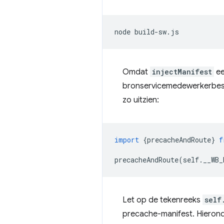
node
Omdat
injectManifest
ee
bronservicemedewerkerbesta
zo uitzien:
import
{
precacheAndRoute
}
f
precacheAndRoute
(
self
.
__WB_
Let op de tekenreeks
self
precache-manifest. Hieronde