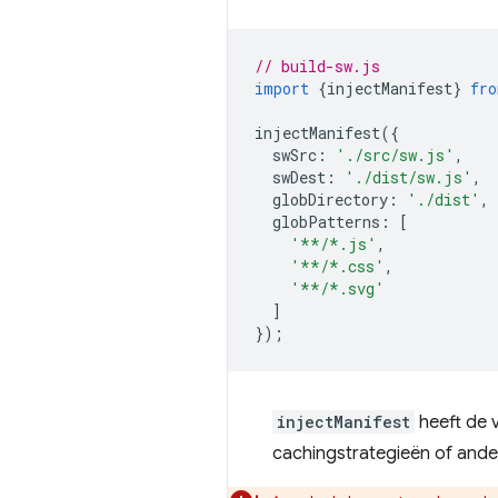
// build-sw.js
import
{
injectManifest
}
fro
injectManifest
({
swSrc
:
'./src/sw.js'
,
swDest
:
'./dist/sw.js'
,
globDirectory
:
'./dist'
,
globPatterns
:
[
'**/*.js'
,
'**/*.css'
,
'**/*.svg'
]
});
injectManifest
heeft de 
cachingstrategieën of ande