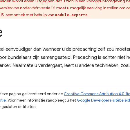
elden wordt ervan uitgegaan dat u zich in een knooppuntomgeving be
ersies van node vóór versie 16 moet u mogelijk een vlag instellen om 
JS-semantiek met behulp van
.
module.exports
e
eel eenvoudiger dan wanneer u de precaching zelf zou moeten
or bundelaars zijn samengesteld. Precaching is echter niet het
rker. Naarmate u verdergaat, leert u andere technieken, zoal
p deze pagina gelicentieerd onder de
Creative Commons Attribution 4.0-li
ntie
. Voor meer informatie raadpleegt u het
Google Developers-sitebeleid
gesloten entiteiten.