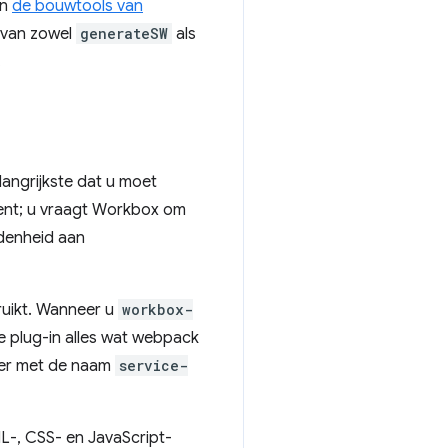
an
de bouwtools van
p van zowel
generateSW
als
.
angrijkste dat u moet
ent; u vraagt ​​Workbox om
idenheid aan
ruikt. Wanneer u
workbox-
e plug-in alles wat webpack
ker met de naam
service-
L-, CSS- en JavaScript-