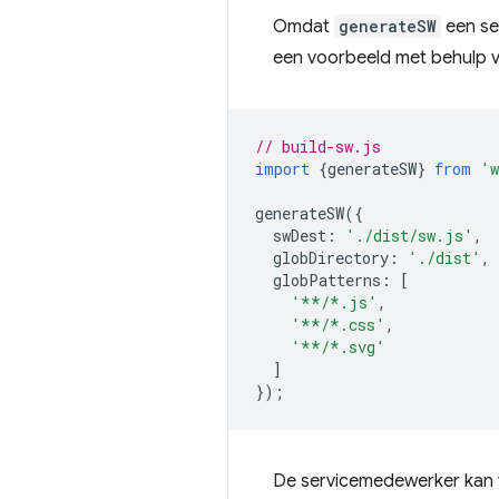
Omdat
generateSW
een se
een voorbeeld met behulp 
// build-sw.js
import
{
generateSW
}
from
'w
generateSW
({
swDest
:
'./dist/sw.js'
,
globDirectory
:
'./dist'
,
globPatterns
:
[
'**/*.js'
,
'**/*.css'
,
'**/*.svg'
]
});
De servicemedewerker kan