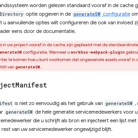
estandssysteem worden gelezen standaard vooraf in de cache g
Directory
optie opgeven in de
generateSW
configuratie
om 
t u aanvullende opties wilt configureren die ook van invloed 
lader eens door de documentatie.
ets in uw project vooraf in de cache zijn geplaatst met de standaardinst
configuratie. Wanneer u
gebrui
enerateSW
workbox-webpack-plugin
hter te komen hoe u kunt voorkomen dat ongewenste assets vooraf in
hilt van
.
generateSW
ject
Manifest
ifest
is niet zo eenvoudig als het gebruik van
generateSW
,
aar
generateSW
de hele generatie servicemedewerkers voor u
emedewerker die u schrijft als bron en injecteert een lijst met
e rest van uw servicemedewerker ongewijzigd blijft.