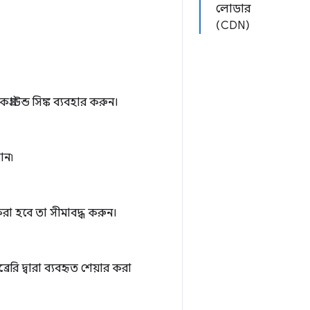
লোডার
(CDN)
াউন্ড সিঙ্ক ব্যবহার করুন।
ান৷
করা হবে তা সীমাবদ্ধ করুন।
েরি দ্বারা ব্যবহৃত শেয়ার করা