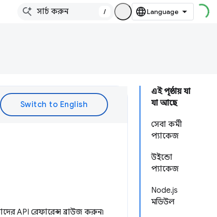
/
এই পৃষ্ঠায় যা
যা আছে
সেবা কর্মী
প্যাকেজ
উইন্ডো
প্যাকেজ
Node.js
মডিউল
তাদের API রেফারেন্স ব্রাউজ করুন৷