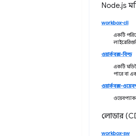
Node
.
js 
workbox-cli
একটি পরিষে
লাইব্রেরিগু
ওয়ার্কবক্স-বিল্ড
একটি মডিউল
পারে বা এক
ওয়ার্কবক্স-ওয়েব
ওয়েবপ্যাক
লোডার (C
workbox-sw