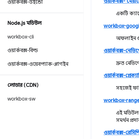
ওয়ার্কবক্স- মেয়াদো
ওয়ার্কবক্স-উইন্ডো
একটি ক্যাশ
Node
.
js মডিউল
workbox-googl
workbox-cli
অফলাইন গুগ
ওয়ার্কবক্স-বিল্ড
ওয়ার্কবক্স-নেভি
দ্রুত নেভি
ওয়ার্কবক্স-ওয়েবপ্যাক-প্লাগইন
ওয়ার্কবক্স-প্রেক্যা
লোডার (CDN)
সহজেই ফাই
workbox-sw
workbox-rang
এই মডিউলগু
সমর্থন প্রদ
ওয়ার্কবক্স-রেসিপ