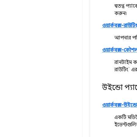
স্বতন্ত্র 
করুন৷
ওয়ার্কবক্স-রাউটি
আপনার পরিষ
ওয়ার্কবক্স-কৌশ
রানটাইম ক্
রাউটিং` এর
উইন্ডো প্য
ওয়ার্কবক্স-উইন্ড
একটি মডিউ
ইভেন্টগুলি