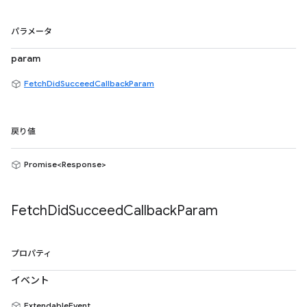
パラメータ
param
FetchDidSucceedCallbackParam
戻り値
Promise<Response>
Fetch
Did
Succeed
Callback
Param
プロパティ
イベント
ExtendableEvent