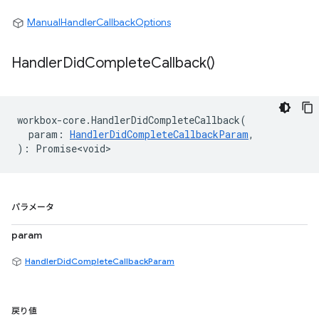
ManualHandlerCallbackOptions
Handler
Did
Complete
Callback(
)
workbox
-
core
.
HandlerDidCompleteCallback
(
param
:
HandlerDidCompleteCallbackParam
,
)
:
Promise<void>
パラメータ
param
HandlerDidCompleteCallbackParam
戻り値