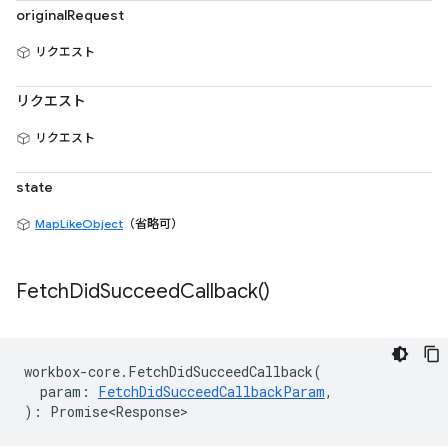
originalRequest
リクエスト
リクエスト
リクエスト
state
MapLikeObject
（省略可）
Fetch
Did
Succeed
Callback(
)
workbox
-
core
.
FetchDidSucceedCallback
(
param
:
FetchDidSucceedCallbackParam
,
)
:
Promise<Response>