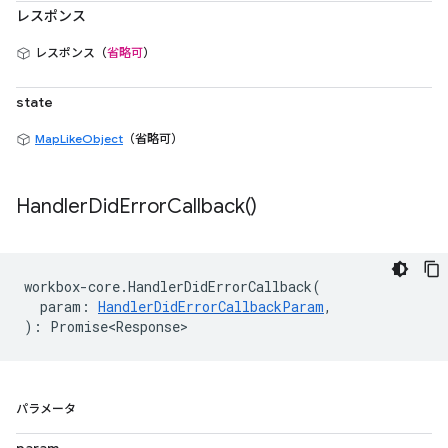
レスポンス
レスポンス（
省略可
）
state
MapLikeObject
（省略可）
Handler
Did
Error
Callback(
)
workbox
-
core
.
HandlerDidErrorCallback
(
param
:
HandlerDidErrorCallbackParam
,
)
:
Promise<Response>
パラメータ