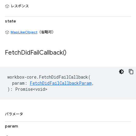
レスポンス
state
MapLikeObject
（省略可）
Fetch
Did
Fail
Callback(
)
workbox
-
core
.
FetchDidFailCallback
(
param
:
FetchDidFailCallbackParam
,
)
:
Promise<void>
パラメータ
param