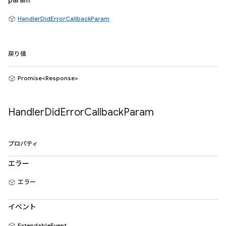
param
HandlerDidErrorCallbackParam
戻り値
Promise<Response>
Handler
Did
Error
Callback
Param
プロパティ
エラー
エラー
イベント
ExtendableEvent