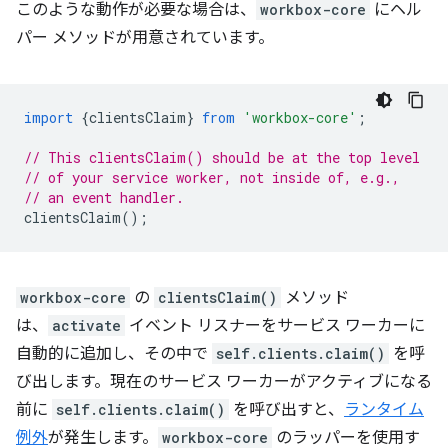
このような動作が必要な場合は、
workbox-core
にヘル
パー メソッドが用意されています。
import
{
clientsClaim
}
from
'workbox-core'
;
// This clientsClaim() should be at the top level
// of your service worker, not inside of, e.g.,
// an event handler.
clientsClaim
();
workbox-core
の
clientsClaim()
メソッド
は、
activate
イベント リスナーをサービス ワーカーに
自動的に追加し、その中で
self.clients.claim()
を呼
び出します。現在のサービス ワーカーがアクティブになる
前に
self.clients.claim()
を呼び出すと、
ランタイム
例外
が発生します。
workbox-core
のラッパーを使用す