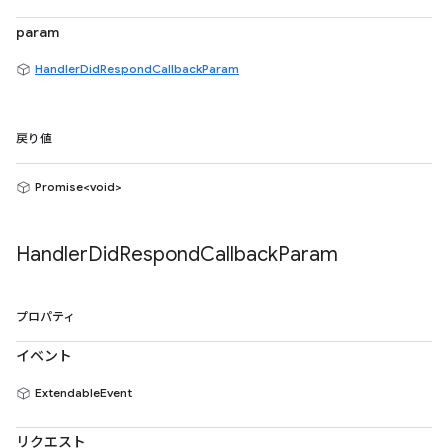
param
HandlerDidRespondCallbackParam
戻り値
Promise<void>
Handler
Did
Respond
Callback
Param
プロパティ
イベント
ExtendableEvent
リクエスト