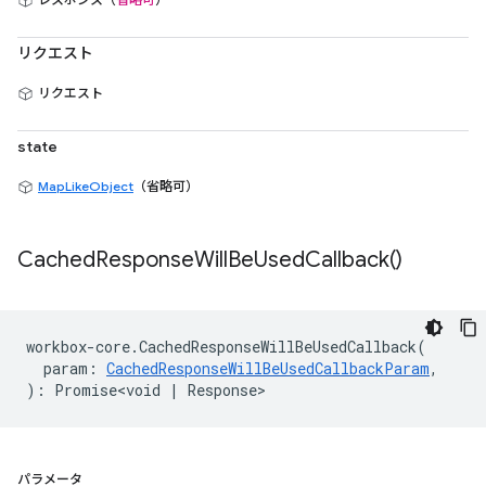
リクエスト
リクエスト
state
MapLikeObject
（省略可）
Cached
Response
Will
Be
Used
Callback(
)
workbox
-
core
.
CachedResponseWillBeUsedCallback
(
param
:
CachedResponseWillBeUsedCallbackParam
,
)
:
Promise<void
|
Response
>
パラメータ