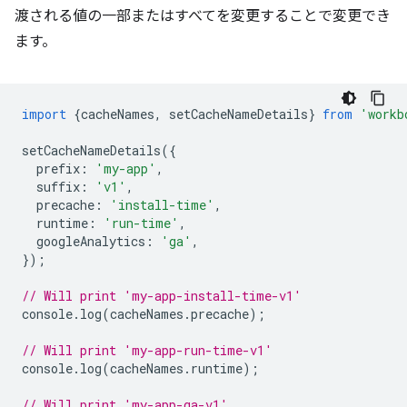
渡される値の一部またはすべてを変更することで変更でき
ます。
import
{
cacheNames
,
setCacheNameDetails
}
from
'workb
setCacheNameDetails
({
prefix
:
'my-app'
,
suffix
:
'v1'
,
precache
:
'install-time'
,
runtime
:
'run-time'
,
googleAnalytics
:
'ga'
,
});
// Will print 'my-app-install-time-v1'
console
.
log
(
cacheNames
.
precache
);
// Will print 'my-app-run-time-v1'
console
.
log
(
cacheNames
.
runtime
);
// Will print 'my-app-ga-v1'