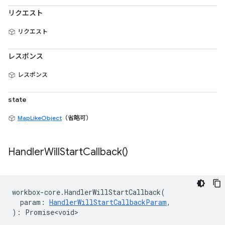
リクエスト
リクエスト
レスポンス
レスポンス
state
MapLikeObject
（省略可）
Handler
Will
Start
Callback(
)
workbox
-
core
.
HandlerWillStartCallback
(
param
:
HandlerWillStartCallbackParam
,
)
:
Promise<void>