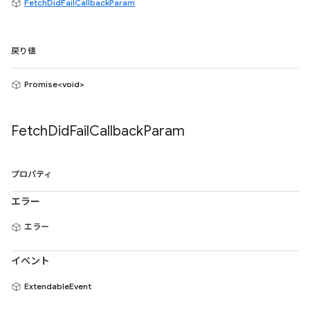
FetchDidFailCallbackParam
戻り値
Promise<void>
Fetch
Did
Fail
Callback
Param
プロパティ
エラー
エラー
イベント
ExtendableEvent