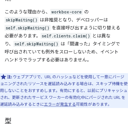
このような理由から、
workbox-core
の
skipWaiting()
は非推奨となり、デベロッパーは
self.skipWaiting()
を直接呼び出すように切り替える
必要があります。
self.clients.claim()
とは異な
り、
self.skipWaiting()
は「間違った」タイミングで
呼び出されていても例外をスローしないため、イベント
ハンドラでラップする必要はありません。
注:
ウェブアプリで、URL のハッシュなどを使用して一意にバージ
ョニングされたリソースを遅延読み込みする場合は、スキップ待機を使
用しないことをおすすめします。有効にすると、以前にプリキャッシュ
され、更新されたサービス ワーカーの有効化中にパージされた URL を
遅延読み込みするときに
エラーが発生する
可能性があります。
型