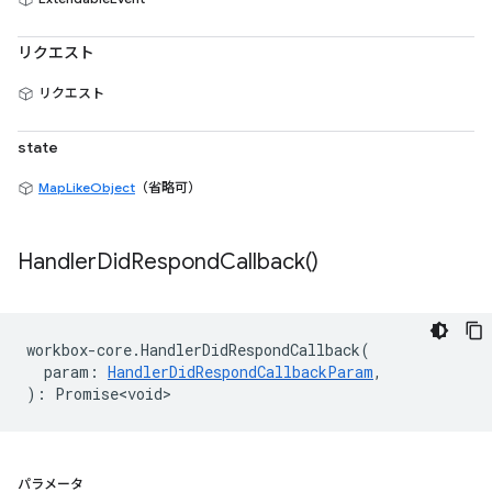
リクエスト
リクエスト
state
MapLikeObject
（省略可）
Handler
Did
Respond
Callback(
)
workbox
-
core
.
HandlerDidRespondCallback
(
param
:
HandlerDidRespondCallbackParam
,
)
:
Promise<void>
パラメータ