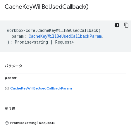
Cache
Key
Will
Be
Used
Callback(
)
workbox
-
core
.
CacheKeyWillBeUsedCallback
(
param
:
CacheKeyWillBeUsedCallbackParam
,
)
:
Promise<string
|
Request
>
パラメータ
param
CacheKeyWillBeUsedCallbackParam
戻り値
Promise<string | Request>