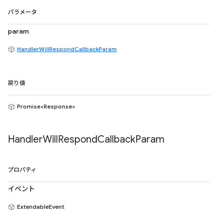
パラメータ
param
HandlerWillRespondCallbackParam
戻り値
Promise<Response>
Handler
Will
Respond
Callback
Param
プロパティ
イベント
ExtendableEvent