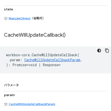
state
MapLikeObject
（省略可）
Cache
Will
Update
Callback(
)
workbox
-
core
.
CacheWillUpdateCallback
(
param
:
CacheWillUpdateCallbackParam
,
)
:
Promise<void
|
Response
>
パラメータ
param
CacheWillUpdateCallbackParam