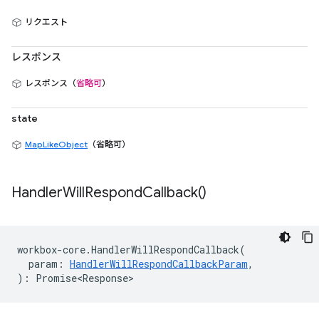
リクエスト
レスポンス
レスポンス（
省略可
）
state
MapLikeObject
（省略可）
Handler
Will
Respond
Callback(
)
workbox
-
core
.
HandlerWillRespondCallback
(
param
:
HandlerWillRespondCallbackParam
,
)
:
Promise<Response>