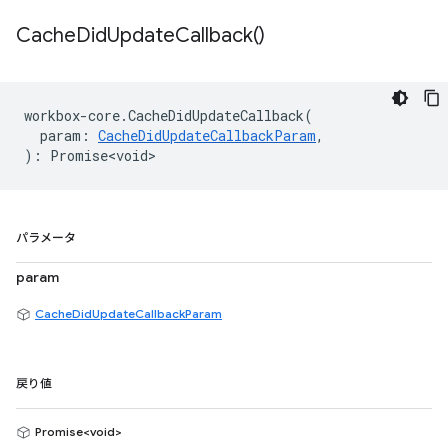
Cache
Did
Update
Callback(
)
workbox
-
core
.
CacheDidUpdateCallback
(
param
:
CacheDidUpdateCallbackParam
,
)
:
Promise<void>
パラメータ
param
CacheDidUpdateCallbackParam
戻り値
Promise<void>