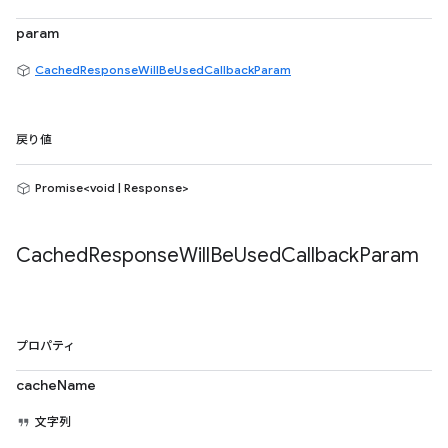
param
CachedResponseWillBeUsedCallbackParam
戻り値
Promise<void | Response>
Cached
Response
Will
Be
Used
Callback
Param
プロパティ
cacheName
文字列