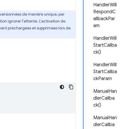
HandlerWill
RespondC
 versionnées de manière unique, par
allbackPar
n ignorer l'attente. L'activation de
am
vant préchargées et supprimées lors de
HandlerWill
StartCallba
ck()
HandlerWill
StartCallba
ckParam
ManualHan
dlerCallba
ck()
ManualHan
dlerCallba