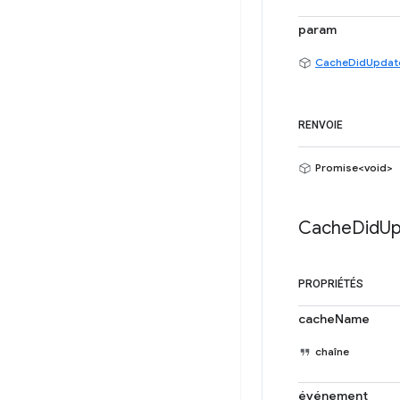
param
CacheDidUpdat
RENVOIE
Promise<void>
Cache
Did
Up
PROPRIÉTÉS
cacheName
chaîne
événement