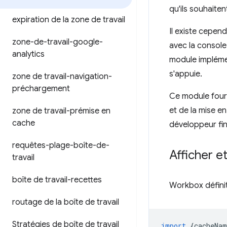
qu'ils souhaiten
expiration de la zone de travail
Il existe cepe
zone-de-travail-google-
avec la console,
analytics
module impléme
s'appuie.
zone de travail-navigation-
préchargement
Ce module fourn
et de la mise e
zone de travail-prémise en
cache
développeur fin
requêtes-plage-boîte-de-
Afficher e
travail
boîte de travail-recettes
Workbox défini
routage de la boîte de travail
Stratégies de boîte de travail
import
{
cacheNam