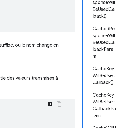
sponseWill
BeUsedCal
lback()
CachedRe
sponseWill
BeUsedCal
suffixe, où le nom change en
lbackPara
m
CacheKey
WillBeUsed
tie des valeurs transmises à
Callback()
CacheKey
WillBeUsed
CallbackPa
ram