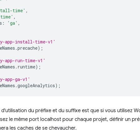
tall-time'
,
-time'
,
s
:
'ga'
,
y-app-install-time-v1'
eNames
.
precache
);
y-app-run-time-v1'
eNames
.
runtime
);
y-app-ga-v1'
eNames
.
googleAnalytics
);
 d'utilisation du préfixe et du suffixe est que si vous utilisez
lisez le même port localhost pour chaque projet, définir un p
ra les caches de se chevaucher.