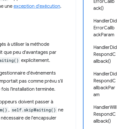
ErrorCallb
îne une
exception d'exécution
.
ack()
HandlerDid
ErrorCallb
ackParam
s à utiliser la méthode
HandlerDid
ait que peu d'avantages par
RespondC
aiting()
explicitement.
allback()
 gestionnaire d'événements
HandlerDid
RespondC
omportait pas comme prévu s'il
allbackPar
 fois l'installation terminée.
am
loppeurs doivent passer à
HandlerWill
m()
,
self.skipWaiting()
ne
RespondC
 nécessaire de l'encapsuler
allback()