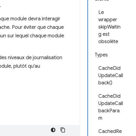
.
Le
aque module devra interagir
wrapper
skipWaitin
 cache. Pour éviter que chaque
g est
un sur lequel chaque module
obsolète
Types
es niveaux de journalisation
dule, plutôt qu'au
CacheDid
UpdateCall
back()
CacheDid
UpdateCall
backPara
m
CachedRe