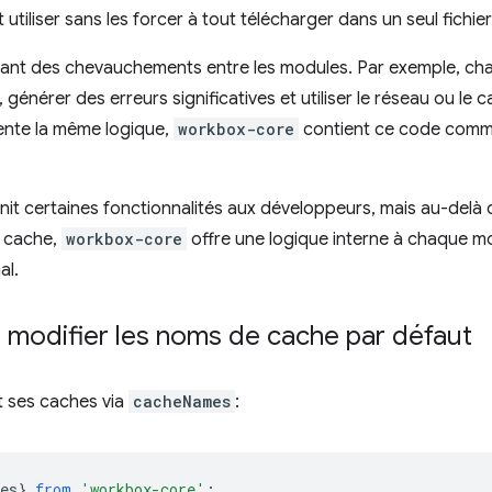
t utiliser sans les forcer à tout télécharger dans un seul fichier
ndant des chevauchements entre les modules. Par exemple, ch
 générer des erreurs significatives et utiliser le réseau ou le
nte la même logique,
workbox-core
contient ce code comm
it certaines fonctionnalités aux développeurs, mais au-delà d
n cache,
workbox-core
offre une logique interne à chaque mo
al.
t modifier les noms de cache par défaut
t ses caches via
cacheNames
:
es
}
from
'workbox-core'
;