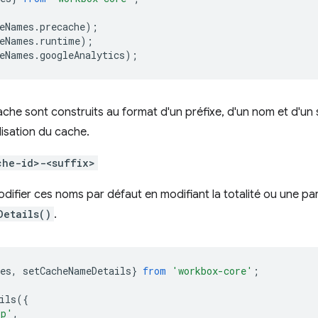
eNames
.
precache
);
eNames
.
runtime
);
eNames
.
googleAnalytics
);
he sont construits au format d'un préfixe, d'un nom et d'un 
ilisation du cache.
che-id>-<suffix>
ifier ces noms par défaut en modifiant la totalité ou une par
Details()
.
es
,
setCacheNameDetails
}
from
'workbox-core'
;
ils
({
pp'
,