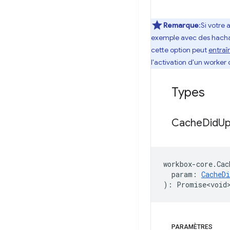
Remarque
:Si votre
exemple avec des hachage
cette option peut
entraî
l'activation d'un worker 
Types
Cache
Did
Up
workbox
-
core
.
Cac
param
:
CacheD
)
:
Promise<void
PARAMÈTRES