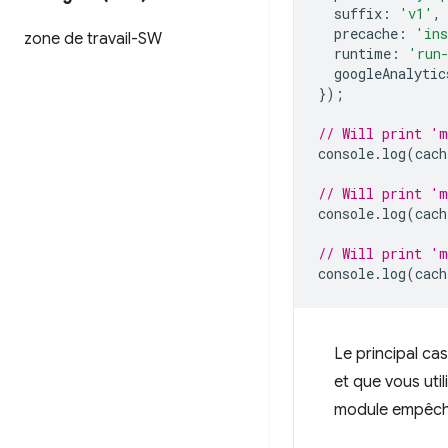
suffix
:
'v1'
,
precache
:
'ins
zone de travail-SW
runtime
:
'run
googleAnalytic
});
// Will print 'm
console
.
log
(
cach
// Will print 'm
console
.
log
(
cach
// Will print 'm
console
.
log
(
cach
Le principal cas
et que vous uti
module empêche