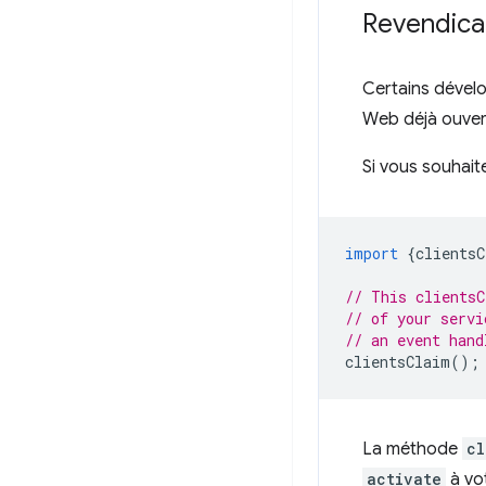
Revendicat
Certains dévelo
Web déjà ouvert
Si vous souhai
import
{
clientsC
// This clientsC
// of your servi
// an event hand
clientsClaim
();
La méthode
cl
activate
à vot