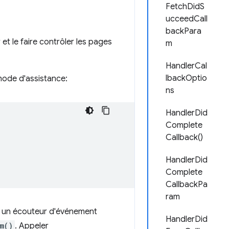
FetchDidS
ucceedCall
backPara
t le faire contrôler les pages
m
HandlerCal
lbackOptio
hode d'assistance:
ns
HandlerDid
Complete
Callback()
HandlerDid
Complete
CallbackPa
ram
 un écouteur d'événement
HandlerDid
m()
. Appeler