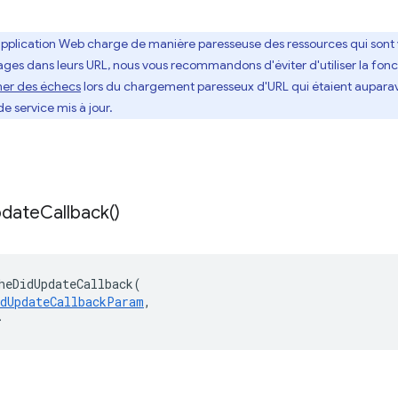
 application Web charge de manière paresseuse des ressources qui sont
s dans leurs URL, nous vous recommandons d'éviter d'utiliser la fonctio
ner des échecs
lors du chargement paresseux d'URL qui étaient aupara
de service mis à jour.
date
Callback(
)
heDidUpdateCallback
(
idUpdateCallbackParam
,
>