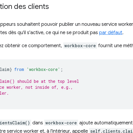
ion des clients
ppeurs souhaitent pouvoir publier un nouveau service worker e
es dès qu'il s'active, ce qui ne se produit pas
par défaut
.
tez obtenir ce comportement,
workbox-core
fournit une mét
laim
}
from
'workbox-core'
;
laim() should be at the top level
ce worker, not inside of, e.g.,
ler.
ientsClaim()
dans
workbox-core
ajoute automatiquement
re service worker et, à l'intérieur, appelle
self.clients.clai