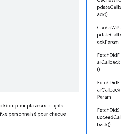
CacheWillU
pdateCallb
ack()
CacheWillU
pdateCallb
ackParam
FetchDidF
ailCallback
()
FetchDidF
ailCallback
Param
 Workbox pour plusieurs projets
FetchDidS
réfixe personnalisé pour chaque
ucceedCall
back()