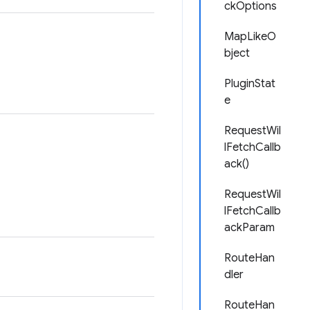
ckOptions
MapLikeO
bject
PluginStat
e
RequestWil
lFetchCallb
ack()
RequestWil
lFetchCallb
ackParam
RouteHan
dler
RouteHan