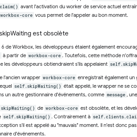
claim()
avant l'activation du worker de service actuel entra
workbox-core
vous permet de l'appeler au bon moment.
skip
Waiting est obsolète
n 6 de Workbox, les développeurs étaient également encouragé
)
à partir de
workbox-core
. Toutefois, cette méthode n'offr
e les développeurs obtiendraient s'ils appelaient
self.skipW
e l'ancien wrapper
workbox-core
enregistrait également un
lequel
self.skipWaiting()
était appelé, le wrapper ne se c
ans un autre gestionnaire d'événements, comme
message
, une
skipWaiting()
de
workbox-core
est obsolète, et les déve
e
self.skipWaiting()
. Contrairement à
self.clients.clai
ception s'il est appelé au "mauvais" moment. Il n'est donc pas
nnaire d'événements.