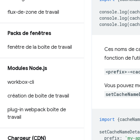
console
.
log
(
cach
flux-de-zone de travail
console
.
log
(
cach
console
.
log
(
cach
Packs de fenêtres
fenêtre de la boîte de travail
Ces noms de cac
fonction de l'ut
Modules Node
.
js
<prefix>-<ca
workbox-cli
Vous pouvez mod
setCacheName
création de boîte de travail
plug-in webpack boîte de
travail
import
{
cacheNam
setCacheNameDeta
prefix
:
'my-a
Chargeur (CDN)